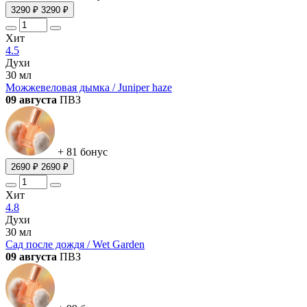
3290 ₽
3290 ₽
Хит
4.5
Духи
30 мл
Можжевеловая дымка / Juniper haze
09 августа
ПВЗ
+ 81 бонус
2690 ₽
2690 ₽
Хит
4.8
Духи
30 мл
Сад после дождя / Wet Garden
09 августа
ПВЗ