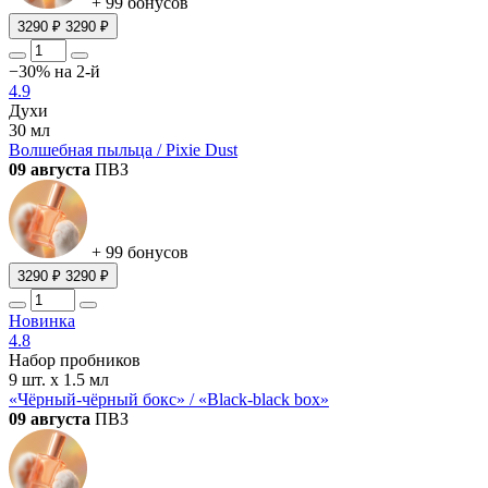
+ 99 бонусов
3290 ₽
3290 ₽
−30% на 2-й
4.9
Духи
30 мл
Волшебная пыльца / Pixie Dust
09 августа
ПВЗ
+ 99 бонусов
3290 ₽
3290 ₽
Новинка
4.8
Набор пробников
9 шт. х 1.5 мл
«Чёрный-чёрный бокс» / «Black-black box»
09 августа
ПВЗ