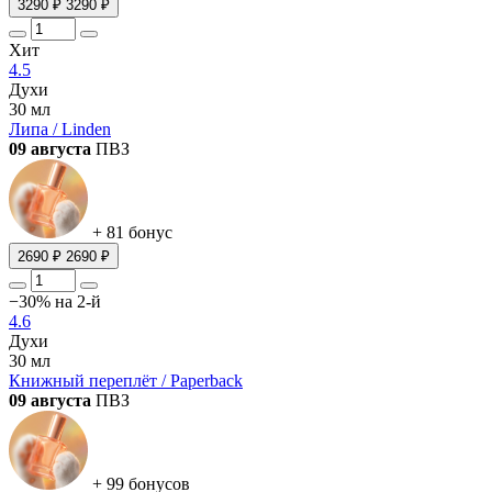
3290 ₽
3290 ₽
Хит
4.5
Духи
30 мл
Липа / Linden
09 августа
ПВЗ
+ 81 бонус
2690 ₽
2690 ₽
−30% на 2-й
4.6
Духи
30 мл
Книжный переплёт / Paperback
09 августа
ПВЗ
+ 99 бонусов