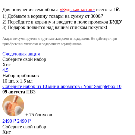
Для получения семплбокса
«Будь как котик»
всего за 1₽:
1) Добавьте в корзину товары на сумму от 3000₽
2) Перейдите в корзину и введите в поле промокод
БУДУ
3) Подарок появится над вашим списком покупок!
Акция не суммируется с другими скидками и подарками. Не действует при
приобретении упаковки и подарочных сертификатов.
Следующая акция
Cоберите свой набор
Хит
4.5
Набор пробников
10 шт. х 1.5 мл
Соберите набор из 10 мини-ароматов / Your Samplebox 10
09 августа
ПВЗ
+ 75 бонусов
2490 ₽
2490 ₽
Cоберите свой набор
Хит