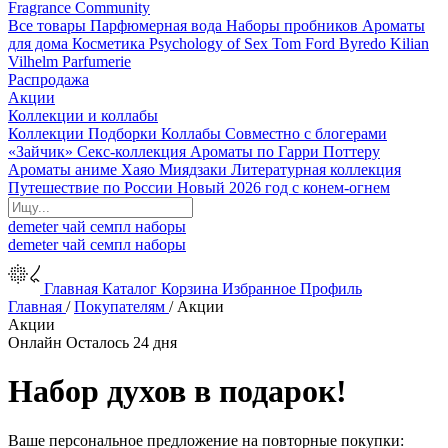
Fragrance Community
Все товары
Парфюмерная вода
Наборы пробников
Ароматы
для дома
Косметика
Psychology of Sex
Tom Ford
Byredo
Kilian
Vilhelm Parfumerie
Распродажа
Акции
Коллекции и коллабы
Коллекции
Подборки
Коллабы
Совместно с блогерами
«Зайчик»
Секс-коллекция
Ароматы по Гарри Поттеру
Ароматы аниме Хаяо Миядзаки
Литературная коллекция
Путешествие по России
Новый 2026 год с конем-огнем
demeter
чай
семпл
наборы
demeter
чай
семпл
наборы
Главная
Каталог
Корзина
Избранное
Профиль
Главная
/
Покупателям
/
Акции
Акции
Онлайн
Осталось 24 дня
Набор духов в подарок!
Ваше персональное предложение на повторные покупки: