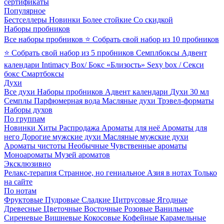
сертификаты
Популярное
Бестселлеры
Новинки
Более стойкие
Со скидкой
Наборы пробников
Все наборы пробников
⭐ Собрать свой набор из 10 пробников
⭐ Собрать свой набор из 5 пробников
Семплбоксы
Адвент
календари
Intimacy Box/ Бокс «Близость»
Sexy box / Секси
бокс
Смартбоксы
Духи
Все духи
Наборы пробников
Адвент календари
Духи 30 мл
Семплы
Парфюмерная вода
Масляные духи
Трэвел-форматы
Наборы духов
По группам
Новинки
Хиты
Распродажа
Ароматы для неё
Ароматы для
него
Дорогие мужские духи
Масляные мужские духи
Ароматы чистоты
Необычные
Чувственные ароматы
Моноароматы
Музей ароматов
Эксклюзивно
Релакс-терапия
Странное, но гениальное
Азия в нотах
Только
на сайте
По нотам
Фруктовые
Пудровые
Сладкие
Цитрусовые
Ягодные
Древесные
Цветочные
Восточные
Розовые
Ванильные
Сиреневые
Вишневые
Кокосовые
Кофейные
Карамельные