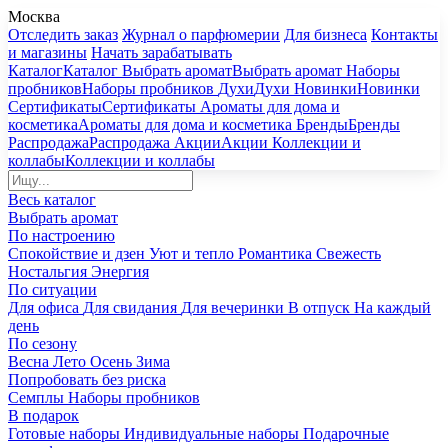
Москва
Отследить заказ
Журнал о парфюмерии
Для бизнеса
Контакты
и магазины
Начать зарабатывать
Каталог
Каталог
Выбрать аромат
Выбрать аромат
Наборы
пробников
Наборы пробников
Духи
Духи
Новинки
Новинки
Сертификаты
Сертификаты
Ароматы для дома и
косметика
Ароматы для дома и косметика
Бренды
Бренды
Распродажа
Распродажа
Акции
Акции
Коллекции и
коллабы
Коллекции и коллабы
Весь каталог
Выбрать аромат
По настроению
Спокойствие и дзен
Уют и тепло
Романтика
Свежесть
Ностальгия
Энергия
По ситуации
Для офиса
Для свидания
Для вечеринки
В отпуск
На каждый
день
По сезону
Весна
Лето
Осень
Зима
Попробовать без риска
Семплы
Наборы пробников
В подарок
Готовые наборы
Индивидуальные наборы
Подарочные