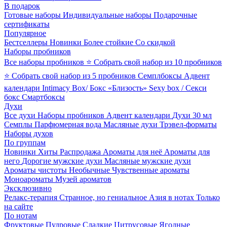
В подарок
Готовые наборы
Индивидуальные наборы
Подарочные
сертификаты
Популярное
Бестселлеры
Новинки
Более стойкие
Со скидкой
Наборы пробников
Все наборы пробников
⭐ Собрать свой набор из 10 пробников
⭐ Собрать свой набор из 5 пробников
Семплбоксы
Адвент
календари
Intimacy Box/ Бокс «Близость»
Sexy box / Секси
бокс
Смартбоксы
Духи
Все духи
Наборы пробников
Адвент календари
Духи 30 мл
Семплы
Парфюмерная вода
Масляные духи
Трэвел-форматы
Наборы духов
По группам
Новинки
Хиты
Распродажа
Ароматы для неё
Ароматы для
него
Дорогие мужские духи
Масляные мужские духи
Ароматы чистоты
Необычные
Чувственные ароматы
Моноароматы
Музей ароматов
Эксклюзивно
Релакс-терапия
Странное, но гениальное
Азия в нотах
Только
на сайте
По нотам
Фруктовые
Пудровые
Сладкие
Цитрусовые
Ягодные