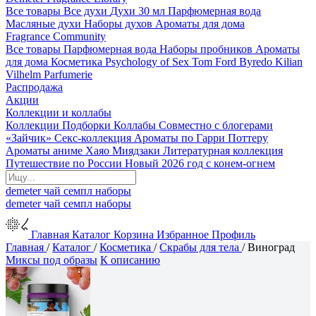
Все товары
Все духи
Духи 30 мл
Парфюмерная вода
Масляные духи
Наборы духов
Ароматы для дома
Fragrance Community
Все товары
Парфюмерная вода
Наборы пробников
Ароматы
для дома
Косметика
Psychology of Sex
Tom Ford
Byredo
Kilian
Vilhelm Parfumerie
Распродажа
Акции
Коллекции и коллабы
Коллекции
Подборки
Коллабы
Совместно с блогерами
«Зайчик»
Секс-коллекция
Ароматы по Гарри Поттеру
Ароматы аниме Хаяо Миядзаки
Литературная коллекция
Путешествие по России
Новый 2026 год с конем-огнем
demeter
чай
семпл
наборы
demeter
чай
семпл
наборы
Главная
Каталог
Корзина
Избранное
Профиль
Главная
/
Каталог
/
Косметика
/
Скрабы для тела
/
Виноград
Миксы под образы
К описанию