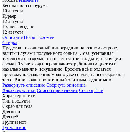
Москва
Изменить
Бесплатно из шоурума
10 августа
Курьер
12 августа
Пункты выдачи
12 августа
Описание
Ноты
Похожее
Скидка
Представьте солнечный виноградник на южном острове,
залитый лучами полуденного солнца. Лоза, усыпанная
тяжелыми гроздьями, источает густой, сладкий, пьянящий
аромат. Тугие ягоды переливаются рубиновым цветом и
нахально манят к искушению. Бросить всё и отдаться
простому наслаждению можно уже сейчас, нанеся скраб для
тела «Виноград», пропитанный элитным гедонизмом.
Развернуть описание
Свернуть описание
Характеристики
Способ применения
Состав
Ещё
Характеристики
Тип продукта
Скраб для тела
Для кого
Для неё
Группы нот
Гурманские