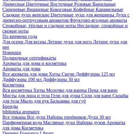
Древесные
Цветочные
Восточные
Розовые
Ванильные
Сиреневые
Вишневые
Кокосовые
Кофейные
Карамельные
Сладкие духи женские
Цветочные духи для женщины
Духи с
древесно-цитрусовым ароматом
Фруктово-ягодные ароматы
Спокойные, тёплые и сладкие ноты
Несладкие, спокойные и
свежие ноты
По времени года
Для осени
Для весны
Летние духи для него
Летние духи для
нее
Новинки
Подарочные сертификаты
Ароматы для дома и косметика
Ароматы для дома
Все ароматы для дома
Хиты
Свечи
Диффузоры 125 мл
Диффузоры 100 мл
Диффузоры 30 мл
Косметика
Вся косметика
Хиты
Молочко для ванны
Пена для ванн
Мисты для лица и тела
Гели для душа
Соли для ванн
Скрабы
для тела
Мыло для рук
Бальзамы для губ
Бренды
biblioteka aromatov
Все товары
Все духи
Наборы пробников
Духи 30 мл
Парфюмерная вода
Масляные духи
Наборы духов
Ароматы
для дома
Косметика
Demeter Fragrance Library