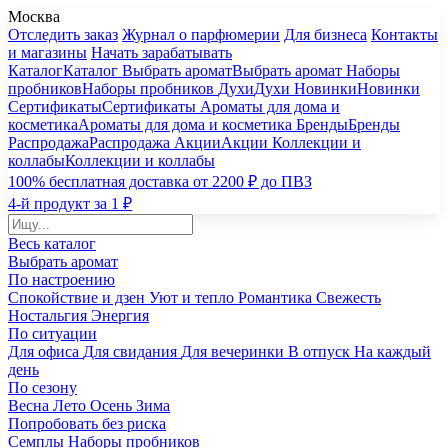
Москва
Отследить заказ
Журнал о парфюмерии
Для бизнеса
Контакты
и магазины
Начать зарабатывать
Каталог
Каталог
Выбрать аромат
Выбрать аромат
Наборы
пробников
Наборы пробников
Духи
Духи
Новинки
Новинки
Сертификаты
Сертификаты
Ароматы для дома и
косметика
Ароматы для дома и косметика
Бренды
Бренды
Распродажа
Распродажа
Акции
Акции
Коллекции и
коллабы
Коллекции и коллабы
100% бесплатная доставка от 2200 ₽ до ПВЗ
4-й продукт за 1 ₽
Весь каталог
Выбрать аромат
По настроению
Спокойствие и дзен
Уют и тепло
Романтика
Свежесть
Ностальгия
Энергия
По ситуации
Для офиса
Для свидания
Для вечеринки
В отпуск
На каждый
день
По сезону
Весна
Лето
Осень
Зима
Попробовать без риска
Семплы
Наборы пробников