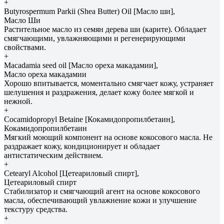
+
Butyrospermum Parkii (Shea Butter) Oil [Масло ши],
Масло Ши
Растительное масло из семян дерева ши (карите). Обладает
смягчающими, увлажняющими и регенерирующими
свойствами.
+
Macadamia seed oil [Масло ореха макадамии],
Масло ореха макадамии
Хорошо впитывается, моментально смягчает кожу, устраняет
шелушения и раздражения, делает кожу более мягкой и
нежной.
+
Cocamidopropyl Betaine [Кокамидопропилбетаин],
Кокамидопропилбетаин
Мягкий моющий компонент на основе кокосового масла. Не
раздражает кожу, кондиционирует и обладает
антистатическим действием.
+
Cetearyl Alcohol [Цетеариловый спирт],
Цетеариловый спирт
Стабилизатор и смягчающий агент на основе кокосового
масла, обеспечивающий увлажнение кожи и улучшение
текстуру средства.
+