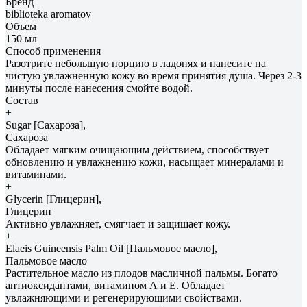
Бренд
biblioteka aromatov
Объем
150 мл
Способ применения
Разотрите небольшую порцию в ладонях и нанесите на
чистую увлажненную кожу во время принятия душа. Через 2-3
минуты после нанесения смойте водой.
Состав
+
Sugar [Сахароза],
Сахароза
Обладает мягким очищающим действием, способствует
обновлению и увлажнению кожи, насыщает минералами и
витаминами.
+
Glycerin [Глицерин],
Глицерин
Активно увлажняет, смягчает и защищает кожу.
+
Elaeis Guineensis Palm Oil [Пальмовое масло],
Пальмовое масло
Растительное масло из плодов масличной пальмы. Богато
антиоксидантами, витамином А и Е. Обладает
увлажняющими и регенерирующими свойствами.