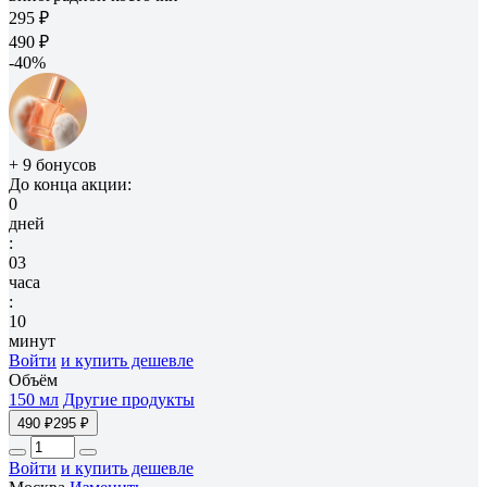
295 ₽
490 ₽
-40%
+ 9 бонусов
До конца акции:
0
дней
:
03
часа
:
10
минут
Войти
и купить дешевле
Объём
150 мл
Другие продукты
490 ₽
295 ₽
Войти
и купить дешевле