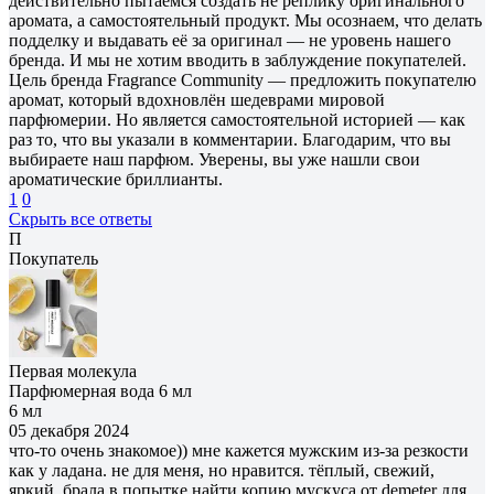
действительно пытаемся создать не реплику оригинального
аромата, а самостоятельный продукт. Мы осознаем, что делать
подделку и выдавать её за оригинал — не уровень нашего
бренда. И мы не хотим вводить в заблуждение покупателей.
Цель бренда Fragrance Community — предложить покупателю
аромат, который вдохновлён шедеврами мировой
парфюмерии. Но является самостоятельной историей — как
раз то, что вы указали в комментарии. Благодарим, что вы
выбираете наш парфюм. Уверены, вы уже нашли свои
ароматические бриллианты.
1
0
Скрыть все ответы
П
Покупатель
Первая молекула
Парфюмерная вода 6 мл
6 мл
05 декабря 2024
что-то очень знакомое)) мне кажется мужским из-за резкости
как у ладана. не для меня, но нравится. тёплый, свежий,
яркий. брала в попытке найти копию мускуса от demeter для