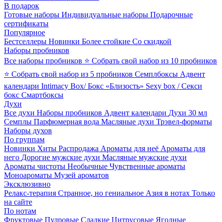
В подарок
Готовые наборы
Индивидуальные наборы
Подарочные
сертификаты
Популярное
Бестселлеры
Новинки
Более стойкие
Со скидкой
Наборы пробников
Все наборы пробников
⭐ Собрать свой набор из 10 пробников
⭐ Собрать свой набор из 5 пробников
Семплбоксы
Адвент
календари
Intimacy Box/ Бокс «Близость»
Sexy box / Секси
бокс
Смартбоксы
Духи
Все духи
Наборы пробников
Адвент календари
Духи 30 мл
Семплы
Парфюмерная вода
Масляные духи
Трэвел-форматы
Наборы духов
По группам
Новинки
Хиты
Распродажа
Ароматы для неё
Ароматы для
него
Дорогие мужские духи
Масляные мужские духи
Ароматы чистоты
Необычные
Чувственные ароматы
Моноароматы
Музей ароматов
Эксклюзивно
Релакс-терапия
Странное, но гениальное
Азия в нотах
Только
на сайте
По нотам
Фруктовые
Пудровые
Сладкие
Цитрусовые
Ягодные