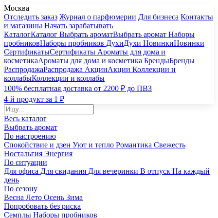
Москва
Отследить заказ
Журнал о парфюмерии
Для бизнеса
Контакты
и магазины
Начать зарабатывать
Каталог
Каталог
Выбрать аромат
Выбрать аромат
Наборы
пробников
Наборы пробников
Духи
Духи
Новинки
Новинки
Сертификаты
Сертификаты
Ароматы для дома и
косметика
Ароматы для дома и косметика
Бренды
Бренды
Распродажа
Распродажа
Акции
Акции
Коллекции и
коллабы
Коллекции и коллабы
100% бесплатная доставка от 2200 ₽ до ПВЗ
4-й продукт за 1 ₽
Весь каталог
Выбрать аромат
По настроению
Спокойствие и дзен
Уют и тепло
Романтика
Свежесть
Ностальгия
Энергия
По ситуации
Для офиса
Для свидания
Для вечеринки
В отпуск
На каждый
день
По сезону
Весна
Лето
Осень
Зима
Попробовать без риска
Семплы
Наборы пробников