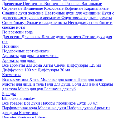
Древесные
Цветочные
Восточные
Розовые
Ванильные
Сиреневые
Вишневые
Кокосовые
Кофейные
Карамельные
Сладкие духи женские
Цветочные духи для женщины
Духи с
древесно-цитрусовым ароматом
Фруктово-ягодные ароматы
Спокойные, тёплые и сладкие ноты
Несладкие, спокойные и
свежие ноты
По времени года
Для осени
Для весны
Летние духи для него
Летние духи для
нее
Новинки
Подарочные сертификаты
Ароматы для дома и косметика
Ароматы для дома
Все ароматы для дома
Хиты
Свечи
Диффузоры 125 мл
Диффузоры 100 мл
Диффузоры 30 мл
Косметика
Вся косметика
Хиты
Молочко для ванны
Пена для ванн
Мисты для лица и тела
Гели для душа
Соли для ванн
Скрабы
для тела
Мыло для рук
Бальзамы для губ
Бренды
biblioteka aromatov
Все товары
Все духи
Наборы пробников
Духи 30 мл
Парфюмерная вода
Масляные духи
Наборы духов
Ароматы
для дома
Косметика
Demeter Fragrance Library