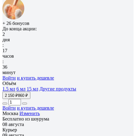
+ 26 бонусов
До конца акции:
2
дня
:
17
часов
:
36
минут
Войти
и купить дешевле
Объём
1.5 мл
6 мл
15 мл
Другие продукты
2 150 ₽
860 ₽
Войти
и купить дешевле
Москва
Изменить
Бесплатно из шоурума
08 августа
Курьер
09 августа