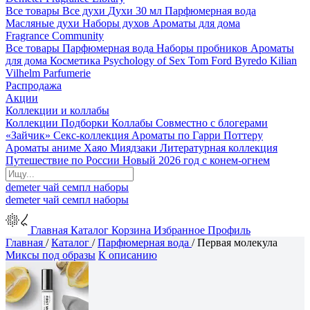
Все товары
Все духи
Духи 30 мл
Парфюмерная вода
Масляные духи
Наборы духов
Ароматы для дома
Fragrance Community
Все товары
Парфюмерная вода
Наборы пробников
Ароматы
для дома
Косметика
Psychology of Sex
Tom Ford
Byredo
Kilian
Vilhelm Parfumerie
Распродажа
Акции
Коллекции и коллабы
Коллекции
Подборки
Коллабы
Совместно с блогерами
«Зайчик»
Секс-коллекция
Ароматы по Гарри Поттеру
Ароматы аниме Хаяо Миядзаки
Литературная коллекция
Путешествие по России
Новый 2026 год с конем-огнем
demeter
чай
семпл
наборы
demeter
чай
семпл
наборы
Главная
Каталог
Корзина
Избранное
Профиль
Главная
/
Каталог
/
Парфюмерная вода
/
Первая молекула
Миксы под образы
К описанию