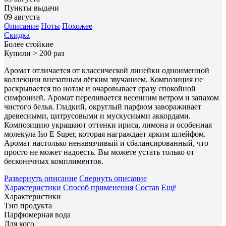
Пункты выдачи
09 августа
Описание
Ноты
Похожее
Скидка
Более стойкие
Купили > 200 раз
Аромат отличается от классической линейки одноименной
коллекции внезапным лёгким звучанием. Композиция не
раскрывается по нотам и очаровывает сразу спокойной
симфонией. Аромат переливается весенним ветром и запахом
чистого белья. Гладкий, округлый парфюм завораживает
древесными, цитрусовыми и мускусными аккордами.
Композицию украшают оттенки ириса, лимона и особенная
молекула Iso E Super, которая награждает ярким шлейфом.
Аромат настолько ненавязчивый и сбалансированный, что
просто не может надоесть. Вы можете устать только от
бесконечных комплиментов.
Развернуть описание
Свернуть описание
Характеристики
Способ применения
Состав
Ещё
Характеристики
Тип продукта
Парфюмерная вода
Для кого