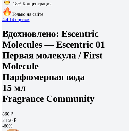
18%
Концентрация
Только на сайте
4.4
14 оценок
Вдохновлено:
Escentric
Molecules — Escentric 01
Первая молекула /
First
Molecule
Парфюмерная вода
15 мл
Fragrance Community
860 ₽
2 150 ₽
-60%