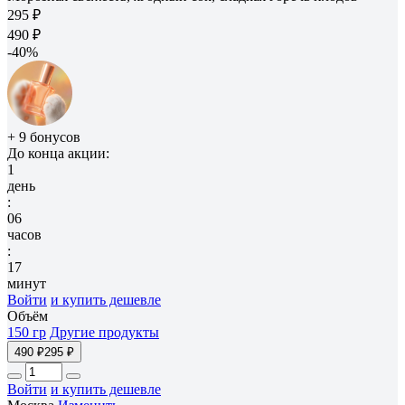
295 ₽
490 ₽
-40%
+ 9 бонусов
До конца акции:
1
день
:
06
часов
:
17
минут
Войти
и купить дешевле
Объём
150 гр
Другие продукты
490 ₽
295 ₽
Войти
и купить дешевле