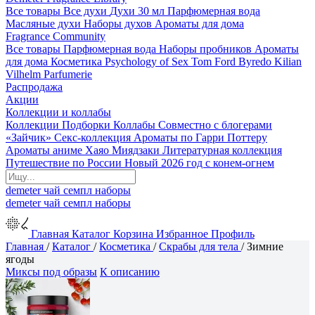
Все товары
Все духи
Духи 30 мл
Парфюмерная вода
Масляные духи
Наборы духов
Ароматы для дома
Fragrance Community
Все товары
Парфюмерная вода
Наборы пробников
Ароматы
для дома
Косметика
Psychology of Sex
Tom Ford
Byredo
Kilian
Vilhelm Parfumerie
Распродажа
Акции
Коллекции и коллабы
Коллекции
Подборки
Коллабы
Совместно с блогерами
«Зайчик»
Секс-коллекция
Ароматы по Гарри Поттеру
Ароматы аниме Хаяо Миядзаки
Литературная коллекция
Путешествие по России
Новый 2026 год с конем-огнем
demeter
чай
семпл
наборы
demeter
чай
семпл
наборы
Главная
Каталог
Корзина
Избранное
Профиль
Главная
/
Каталог
/
Косметика
/
Скрабы для тела
/
Зимние
ягоды
Миксы под образы
К описанию