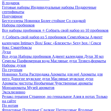
В подарок
Готовые наборы
Индивидуальные наборы
Подарочные
сертификаты
Популярное
Бестселлеры
Новинки
Более стойкие
Со скидкой
Наборы пробников
Все наборы пробников
⭐ Собрать свой набор из 10 пробников
⭐ Собрать свой набор из 5 пробников
Семплбоксы
Адвент
календари
Intimacy Box/ Бокс «Близость»
Sexy box / Секси
бокс
Смартбоксы
Духи
Все духи
Наборы пробников
Адвент календари
Духи 30 мл
Семплы
Парфюмерная вода
Масляные духи
Трэвел-форматы
Наборы духов
По группам
Новинки
Хиты
Распродажа
Ароматы для неё
Ароматы для
него
Дорогие мужские духи
Масляные мужские духи
Ароматы чистоты
Необычные
Чувственные ароматы
Моноароматы
Музей ароматов
Эксклюзивно
Релакс-терапия
Странное, но гениальное
Азия в нотах
Только
на сайте
По нотам
Фруктовые
Пудровые
Сладкие
Цитрусовые
Ягодные