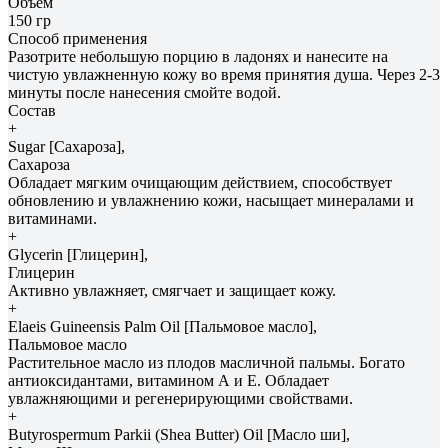
Объем
150 гр
Способ применения
Разотрите небольшую порцию в ладонях и нанесите на
чистую увлажненную кожу во время принятия душа. Через 2-3
минуты после нанесения смойте водой.
Состав
+
Sugar [Сахароза],
Сахароза
Обладает мягким очищающим действием, способствует
обновлению и увлажнению кожи, насыщает минералами и
витаминами.
+
Glycerin [Глицерин],
Глицерин
Активно увлажняет, смягчает и защищает кожу.
+
Elaeis Guineensis Palm Oil [Пальмовое масло],
Пальмовое масло
Растительное масло из плодов масличной пальмы. Богато
антиоксидантами, витамином А и Е. Обладает
увлажняющими и регенерирующими свойствами.
+
Butyrospermum Parkii (Shea Butter) Oil [Масло ши],