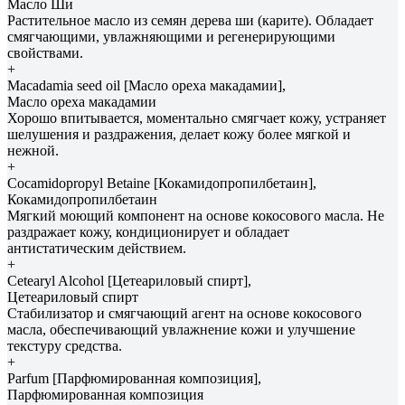
Масло Ши
Растительное масло из семян дерева ши (карите). Обладает
смягчающими, увлажняющими и регенерирующими
свойствами.
+
Macadamia seed oil [Масло ореха макадамии],
Масло ореха макадамии
Хорошо впитывается, моментально смягчает кожу, устраняет
шелушения и раздражения, делает кожу более мягкой и
нежной.
+
Cocamidopropyl Betaine [Кокамидопропилбетаин],
Кокамидопропилбетаин
Мягкий моющий компонент на основе кокосового масла. Не
раздражает кожу, кондиционирует и обладает
антистатическим действием.
+
Cetearyl Alcohol [Цетеариловый спирт],
Цетеариловый спирт
Стабилизатор и смягчающий агент на основе кокосового
масла, обеспечивающий увлажнение кожи и улучшение
текстуру средства.
+
Parfum [Парфюмированная композиция],
Парфюмированная композиция