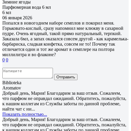
Зимние ягоды
Парфюмерная вода 6 мл
6 мл
06 января 2026
Попался в новогоднем наборе семплов и покорил меня.
Горьковато-кислый, сразу напомнил мне клюкву в сахарной
пудре. Очень ягодный, такой прямо натуральный, терпкий.
Заказала 6мл, а запах оказался совсем другой - как карамелька-
барбариска, сладкая конфетка, совсем не то! Почему так
отличается один и тот же аромат в семплере на полтора
миллилитра и во флаконе?
0
0
Отправить
Biblioteka
Aromatov
Добрый день, Мария! Благодарим за ваш отзыв. Сожалеем,
что парфюм не оправдал ожиданий. Обратитесь, пожалуйста,
к нашим коллегам из Службы заботы по данной проблеме,
найти чат с ни...
Показать полностью...
Добрый день, Мария! Благодарим за ваш отзыв. Сожалеем,
что парфюм не оправдал ожиданий. Обратитесь, пожалуйста,
к нашим коллегам из Службы заботы по данной проблеме,