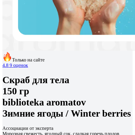
Только на сайте
4.8
9 оценок
Скраб для тела
150 гр
biblioteka aromatov
Зимние ягоды /
Winter berries
Ассоциации от эксперта
Морозная свежесть, ягодный сок, сладкая горечь плодов