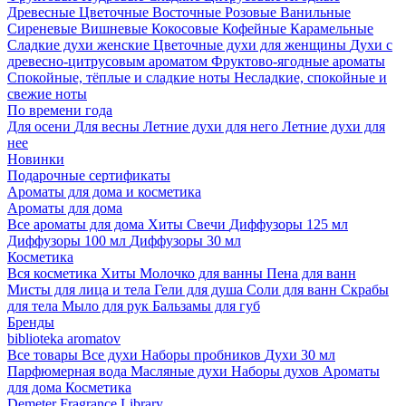
Древесные
Цветочные
Восточные
Розовые
Ванильные
Сиреневые
Вишневые
Кокосовые
Кофейные
Карамельные
Сладкие духи женские
Цветочные духи для женщины
Духи с
древесно-цитрусовым ароматом
Фруктово-ягодные ароматы
Спокойные, тёплые и сладкие ноты
Несладкие, спокойные и
свежие ноты
По времени года
Для осени
Для весны
Летние духи для него
Летние духи для
нее
Новинки
Подарочные сертификаты
Ароматы для дома и косметика
Ароматы для дома
Все ароматы для дома
Хиты
Свечи
Диффузоры 125 мл
Диффузоры 100 мл
Диффузоры 30 мл
Косметика
Вся косметика
Хиты
Молочко для ванны
Пена для ванн
Мисты для лица и тела
Гели для душа
Соли для ванн
Скрабы
для тела
Мыло для рук
Бальзамы для губ
Бренды
biblioteka aromatov
Все товары
Все духи
Наборы пробников
Духи 30 мл
Парфюмерная вода
Масляные духи
Наборы духов
Ароматы
для дома
Косметика
Demeter Fragrance Library