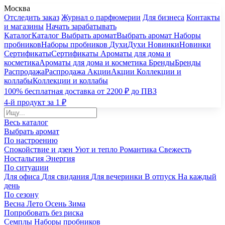
Москва
Отследить заказ
Журнал о парфюмерии
Для бизнеса
Контакты
и магазины
Начать зарабатывать
Каталог
Каталог
Выбрать аромат
Выбрать аромат
Наборы
пробников
Наборы пробников
Духи
Духи
Новинки
Новинки
Сертификаты
Сертификаты
Ароматы для дома и
косметика
Ароматы для дома и косметика
Бренды
Бренды
Распродажа
Распродажа
Акции
Акции
Коллекции и
коллабы
Коллекции и коллабы
100% бесплатная доставка от 2200 ₽ до ПВЗ
4-й продукт за 1 ₽
Весь каталог
Выбрать аромат
По настроению
Спокойствие и дзен
Уют и тепло
Романтика
Свежесть
Ностальгия
Энергия
По ситуации
Для офиса
Для свидания
Для вечеринки
В отпуск
На каждый
день
По сезону
Весна
Лето
Осень
Зима
Попробовать без риска
Семплы
Наборы пробников