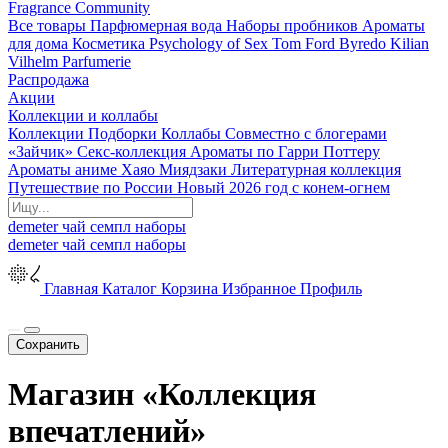
Fragrance Community
Все товары
Парфюмерная вода
Наборы пробников
Ароматы
для дома
Косметика
Psychology of Sex
Tom Ford
Byredo
Kilian
Vilhelm Parfumerie
Распродажа
Акции
Коллекции и коллабы
Коллекции
Подборки
Коллабы
Совместно с блогерами
«Зайчик»
Секс-коллекция
Ароматы по Гарри Поттеру
Ароматы аниме Хаяо Миядзаки
Литературная коллекция
Путешествие по России
Новый 2026 год с конем-огнем
demeter
чай
семпл
наборы
demeter
чай
семпл
наборы
Главная
Каталог
Корзина
Избранное
Профиль
Сохранить
Магазин «Коллекция
впечатлений»