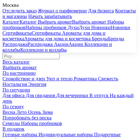
Москва
Отследить заказ
Журнал о парфюмерии
Для бизнеса
Контакты
и магазины
Начать зарабатывать
Каталог
Каталог
Выбрать аромат
Выбрать аромат
Наборы
пробников
Наборы пробников
Духи
Духи
Новинки
Новинки
Сертификаты
Сертификаты
Ароматы для дома и
косметика
Ароматы для дома и косметика
Бренды
Бренды
Распродажа
Распродажа
Акции
Акции
Коллекции и
коллабы
Коллекции и коллабы
Весь каталог
Выбрать аромат
По настроению
Спокойствие и дзен
Уют и тепло
Романтика
Свежесть
Ностальгия
Энергия
По ситуации
Для офиса
Для свидания
Для вечеринки
В отпуск
На каждый
день
По сезону
Весна
Лето
Осень
Зима
Попробовать без риска
Семплы
Наборы пробников
В подарок
Готовые наборы
Индивидуальные наборы
Подарочные