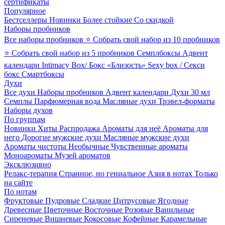
сертификаты
Популярное
Бестселлеры
Новинки
Более стойкие
Со скидкой
Наборы пробников
Все наборы пробников
⭐ Собрать свой набор из 10 пробников
⭐ Собрать свой набор из 5 пробников
Семплбоксы
Адвент
календари
Intimacy Box/ Бокс «Близость»
Sexy box / Секси
бокс
Смартбоксы
Духи
Все духи
Наборы пробников
Адвент календари
Духи 30 мл
Семплы
Парфюмерная вода
Масляные духи
Трэвел-форматы
Наборы духов
По группам
Новинки
Хиты
Распродажа
Ароматы для неё
Ароматы для
него
Дорогие мужские духи
Масляные мужские духи
Ароматы чистоты
Необычные
Чувственные ароматы
Моноароматы
Музей ароматов
Эксклюзивно
Релакс-терапия
Странное, но гениальное
Азия в нотах
Только
на сайте
По нотам
Фруктовые
Пудровые
Сладкие
Цитрусовые
Ягодные
Древесные
Цветочные
Восточные
Розовые
Ванильные
Сиреневые
Вишневые
Кокосовые
Кофейные
Карамельные