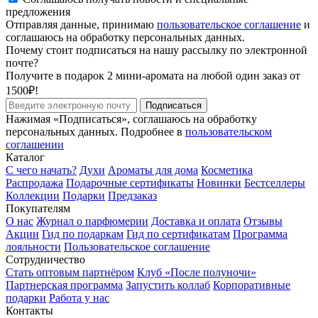
предложения
Отправляя данные, принимаю
пользовательское соглашение
и
соглашаюсь на обработку персональных данных.
Почему стоит подписаться на нашу рассылку по электронной
почте?
Получите в подарок 2 мини-аромата на любой один заказ от
1500₽!
Подписаться
Нажимая «Подписаться», соглашаюсь на обработку
персональных данных. Подробнее в
пользовательском
соглашении
Каталог
С чего начать?
Духи
Ароматы для дома
Косметика
Распродажа
Подарочные сертификаты
Новинки
Бестселлеры
Коллекции
Подарки
Предзаказ
Покупателям
О нас
Журнал о парфюмерии
Доставка и оплата
Отзывы
Акции
Гид по подаркам
Гид по сертификатам
Программа
лояльности
Пользовательское соглашение
Сотрудничество
Стать оптовым партнёром
Клуб «После полуночи»
Партнерская программа
Запустить коллаб
Корпоративные
подарки
Работа у нас
Контакты