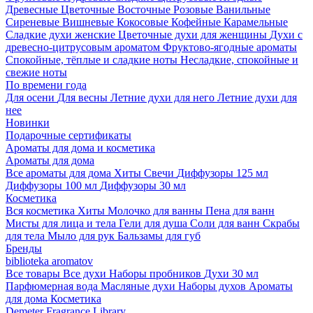
Древесные
Цветочные
Восточные
Розовые
Ванильные
Сиреневые
Вишневые
Кокосовые
Кофейные
Карамельные
Сладкие духи женские
Цветочные духи для женщины
Духи с
древесно-цитрусовым ароматом
Фруктово-ягодные ароматы
Спокойные, тёплые и сладкие ноты
Несладкие, спокойные и
свежие ноты
По времени года
Для осени
Для весны
Летние духи для него
Летние духи для
нее
Новинки
Подарочные сертификаты
Ароматы для дома и косметика
Ароматы для дома
Все ароматы для дома
Хиты
Свечи
Диффузоры 125 мл
Диффузоры 100 мл
Диффузоры 30 мл
Косметика
Вся косметика
Хиты
Молочко для ванны
Пена для ванн
Мисты для лица и тела
Гели для душа
Соли для ванн
Скрабы
для тела
Мыло для рук
Бальзамы для губ
Бренды
biblioteka aromatov
Все товары
Все духи
Наборы пробников
Духи 30 мл
Парфюмерная вода
Масляные духи
Наборы духов
Ароматы
для дома
Косметика
Demeter Fragrance Library