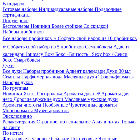
В подарок
Готовые наборы
Индивидуальные наборы
Подарочные
сертификаты
Популярное
Бестселлеры
Новинки
Более стойкие
Со скидкой
Наборы пробников
Все наборы пробников
⭐ Собрать свой набор из 10 пробников
⭐ Собрать свой набор из 5 пробников
Семплбоксы
Адвент
календари
Intimacy Box/ Бокс «Близость»
Sexy box / Секси
бокс
Смартбоксы
Духи
Все духи
Наборы пробников
Адвент календари
Духи 30 мл
Семплы
Парфюмерная вода
Масляные духи
Трэвел-форматы
Наборы духов
По группам
Новинки
Хиты
Распродажа
Ароматы для неё
Ароматы для
него
Дорогие мужские духи
Масляные мужские духи
Ароматы чистоты
Необычные
Чувственные ароматы
Моноароматы
Музей ароматов
Эксклюзивно
Релакс-терапия
Странное, но гениальное
Азия в нотах
Только
на сайте
По нотам
Фруктовые
Пудровые
Сладкие
Цитрусовые
Ягодные