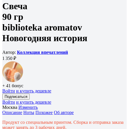
Свеча
90 гр
biblioteka aromatov
Новогодняя история
Автор:
Коллекция впечатлений
1 350 ₽
+ 41 бонус
Войти
и купить дешевле
Подписаться
Войти
и купить дешевле
Москва
Изменить
Описание
Ноты
Похожее
Об авторе
Продукт со специальным принтом. Сборка и отправка заказа
может занять до 3 рабочих дней.