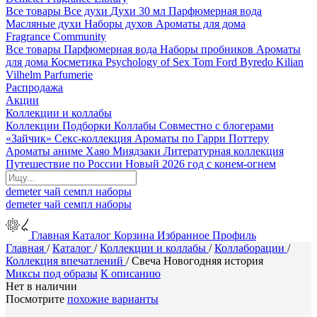
Все товары
Все духи
Духи 30 мл
Парфюмерная вода
Масляные духи
Наборы духов
Ароматы для дома
Fragrance Community
Все товары
Парфюмерная вода
Наборы пробников
Ароматы
для дома
Косметика
Psychology of Sex
Tom Ford
Byredo
Kilian
Vilhelm Parfumerie
Распродажа
Акции
Коллекции и коллабы
Коллекции
Подборки
Коллабы
Совместно с блогерами
«Зайчик»
Секс-коллекция
Ароматы по Гарри Поттеру
Ароматы аниме Хаяо Миядзаки
Литературная коллекция
Путешествие по России
Новый 2026 год с конем-огнем
demeter
чай
семпл
наборы
demeter
чай
семпл
наборы
Главная
Каталог
Корзина
Избранное
Профиль
Главная
/
Каталог
/
Коллекции и коллабы
/
Коллаборации
/
Коллекция впечатлений
/
Свеча Новогодняя история
Миксы под образы
К описанию
Нет в наличии
Посмотрите
похожие варианты