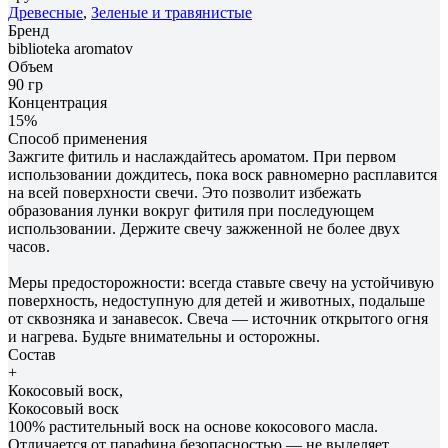
Древесные
,
Зеленые и травянистые
Бренд
biblioteka aromatov
Объем
90 гр
Концентрация
15%
Способ применения
Зажгите фитиль и наслаждайтесь ароматом. При первом
использовании дождитесь, пока воск равномерно расплавится
на всей поверхности свечи. Это позволит избежать
образования лунки вокруг фитиля при последующем
использовании. Держите свечу зажженной не более двух
часов.
Меры предосторожности: всегда ставьте свечу на устойчивую
поверхность, недоступную для детей и животных, подальше
от сквозняка и занавесок. Свеча — источник открытого огня
и нагрева. Будьте внимательны и осторожны.
Состав
+
Кокосовый воск,
Кокосовый воск
100% растительный воск на основе кокосового масла.
Отличается от парафина безопасностью — не выделяет