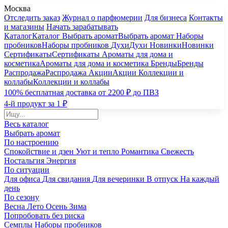
Москва
Отследить заказ
Журнал о парфюмерии
Для бизнеса
Контакты
и магазины
Начать зарабатывать
Каталог
Каталог
Выбрать аромат
Выбрать аромат
Наборы
пробников
Наборы пробников
Духи
Духи
Новинки
Новинки
Сертификаты
Сертификаты
Ароматы для дома и
косметика
Ароматы для дома и косметика
Бренды
Бренды
Распродажа
Распродажа
Акции
Акции
Коллекции и
коллабы
Коллекции и коллабы
100% бесплатная доставка от 2200 ₽ до ПВЗ
4-й продукт за 1 ₽
Весь каталог
Выбрать аромат
По настроению
Спокойствие и дзен
Уют и тепло
Романтика
Свежесть
Ностальгия
Энергия
По ситуации
Для офиса
Для свидания
Для вечеринки
В отпуск
На каждый
день
По сезону
Весна
Лето
Осень
Зима
Попробовать без риска
Семплы
Наборы пробников