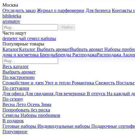
Москва
Отследить заказ
Журнал о парфюмерии
Для бизнеса
Контакты 
biblioteka
aromatov
Найти
Часто ищут
demeter
чай
семпл
наборы
Популярные товары
Каталог
Каталог
Выбрать аромат
Выбрать аромат
Наборы пробн
дома и косметика
Бренды
Бренды
Распродажа
Распродажа
Акци
Весь каталог
Выбрать аромат
По настроению
Спокойствие и дзен
Уют и тепло
Романтика
Свежесть
Носталь
По ситуации
Для офиса
Для свидания
Для вечеринки
В отпуск
На каждый д
По сезону
Весна
Лето
Осень
Зима
Попробовать без риска
Семплы
Наборы пробников
В подарок
Готовые наборы
Индивидуальные наборы
Подарочные сертиф
Популярное