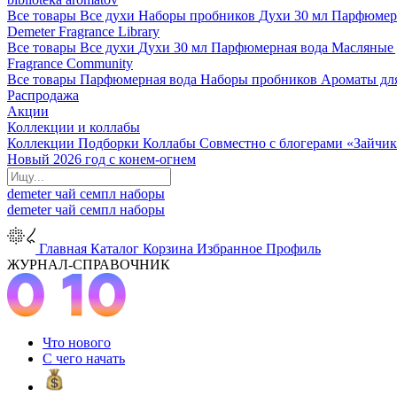
Все товары
Все духи
Наборы пробников
Духи 30 мл
Парфюмер
Demeter Fragrance Library
Все товары
Все духи
Духи 30 мл
Парфюмерная вода
Масляные
Fragrance Community
Все товары
Парфюмерная вода
Наборы пробников
Ароматы дл
Распродажа
Акции
Коллекции и коллабы
Коллекции
Подборки
Коллабы
Совместно с блогерами
«Зайчик
Новый 2026 год с конем-огнем
demeter
чай
семпл
наборы
demeter
чай
семпл
наборы
Главная
Каталог
Корзина
Избранное
Профиль
ЖУРНАЛ-СПРАВОЧНИК
Что нового
С чего начать