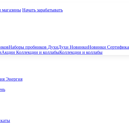
и магазины
Начать зарабатывать
иков
Наборы пробников
Духи
Духи
Новинки
Новинки
Сертифик
и
Акции
Коллекции и коллабы
Коллекции и коллабы
гия
Энергия
ень
икаты