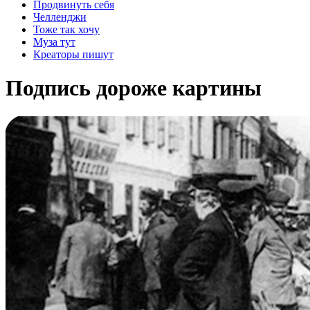
Продвинуть себя
Челленджи
Тоже так хочу
Муза тут
Креаторы пишут
Подпись дороже картины