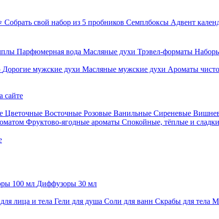
⭐ Собрать свой набор из 5 пробников
Семплбоксы
Адвент кален
мплы
Парфюмерная вода
Масляные духи
Трэвел-форматы
Наборы
о
Дорогие мужские духи
Масляные мужские духи
Ароматы чист
а сайте
е
Цветочные
Восточные
Розовые
Ванильные
Сиреневые
Вишне
роматом
Фруктово-ягодные ароматы
Спокойные, тёплые и сладк
е
ры 100 мл
Диффузоры 30 мл
для лица и тела
Гели для душа
Соли для ванн
Скрабы для тела
М