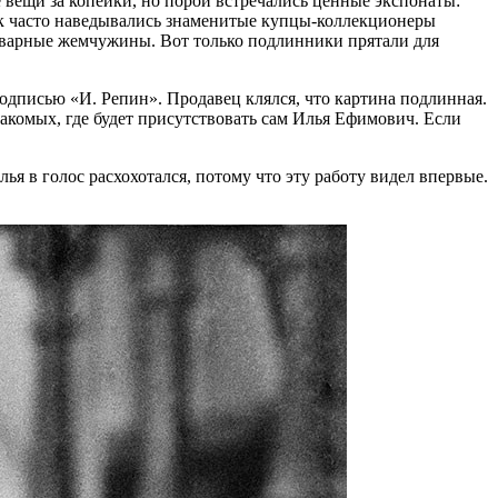
 вещи за копейки, но порой встречались ценные экспонаты:
ок часто наведывались знаменитые купцы-коллекционеры
кварные жемчужины. Вот только подлинники прятали для
подписью «И. Репин». Продавец клялся, что картина подлинная.
накомых, где будет присутствовать сам Илья Ефимович. Если
ья в голос расхохотался, потому что эту работу видел впервые.