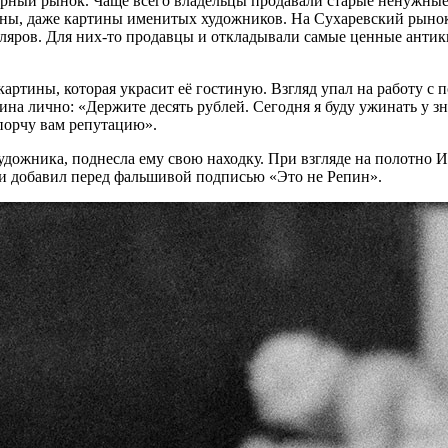
арный рынок. Чаще всего владельцы продавали старые ненужные
цены, даже картины именитых художников. На Сухаревский рын
пляров. Для них-то продавцы и откладывали самые ценные анти
артины, которая украсит её гостиную. Взгляд упал на работу с 
ина лично: «Держите десять рублей. Сегодня я буду ужинать у з
спорчу вам репутацию».
дожника, поднесла ему свою находку. При взгляде на полотно Ил
 и добавил перед фальшивой подписью «Это не Репин».