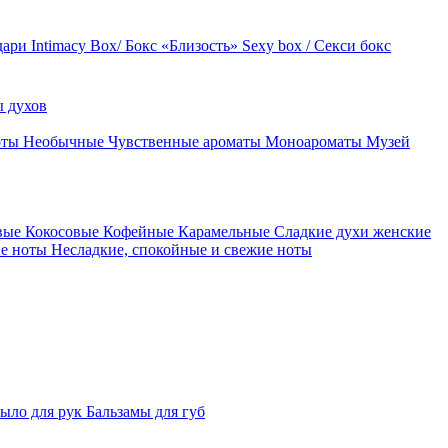
дари
Intimacy Box/ Бокс «Близость»
Sexy box / Секси бокс
 духов
оты
Необычные
Чувственные ароматы
Моноароматы
Музей
вые
Кокосовые
Кофейные
Карамельные
Сладкие духи женские
ие ноты
Несладкие, спокойные и свежие ноты
ыло для рук
Бальзамы для губ