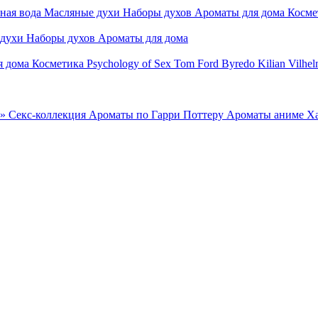
ная вода
Масляные духи
Наборы духов
Ароматы для дома
Косме
 духи
Наборы духов
Ароматы для дома
я дома
Косметика
Psychology of Sex
Tom Ford
Byredo
Kilian
Vilhel
»
Секс-коллекция
Ароматы по Гарри Поттеру
Ароматы аниме Х