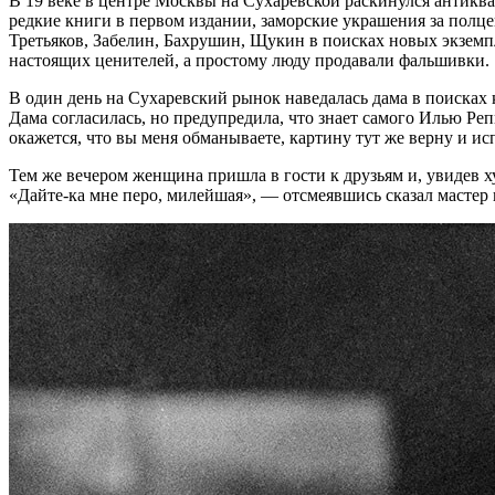
В 19 веке в центре Москвы на Сухаревской раскинулся антикв
редкие книги в первом издании, заморские украшения за пол
Третьяков, Забелин, Бахрушин, Щукин в поисках новых экзем
настоящих ценителей, а простому люду продавали фальшивки.
В один день на Сухаревский рынок наведалась дама в поисках к
Дама согласилась, но предупредила, что знает самого Илью Реп
окажется, что вы меня обманываете, картину тут же верну и и
Тем же вечером женщина пришла в гости к друзьям и, увидев ху
«Дайте-ка мне перо, милейшая», — отсмеявшись сказал мастер