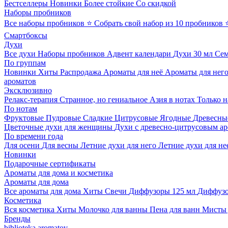
Бестселлеры
Новинки
Более стойкие
Со скидкой
Наборы пробников
Все наборы пробников
⭐ Собрать свой набор из 10 пробников
Смартбоксы
Духи
Все духи
Наборы пробников
Адвент календари
Духи 30 мл
Се
По группам
Новинки
Хиты
Распродажа
Ароматы для неё
Ароматы для нег
ароматов
Эксклюзивно
Релакс-терапия
Странное, но гениальное
Азия в нотах
Только н
По нотам
Фруктовые
Пудровые
Сладкие
Цитрусовые
Ягодные
Древесны
Цветочные духи для женщины
Духи с древесно-цитрусовым а
По времени года
Для осени
Для весны
Летние духи для него
Летние духи для не
Новинки
Подарочные сертификаты
Ароматы для дома и косметика
Ароматы для дома
Все ароматы для дома
Хиты
Свечи
Диффузоры 125 мл
Диффузо
Косметика
Вся косметика
Хиты
Молочко для ванны
Пена для ванн
Мисты 
Бренды
biblioteka aromatov