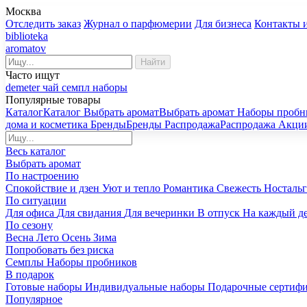
Москва
Отследить заказ
Журнал о парфюмерии
Для бизнеса
Контакты 
biblioteka
aromatov
Найти
Часто ищут
demeter
чай
семпл
наборы
Популярные товары
Каталог
Каталог
Выбрать аромат
Выбрать аромат
Наборы пробн
дома и косметика
Бренды
Бренды
Распродажа
Распродажа
Акци
Весь каталог
Выбрать аромат
По настроению
Спокойствие и дзен
Уют и тепло
Романтика
Свежесть
Носталь
По ситуации
Для офиса
Для свидания
Для вечеринки
В отпуск
На каждый д
По сезону
Весна
Лето
Осень
Зима
Попробовать без риска
Семплы
Наборы пробников
В подарок
Готовые наборы
Индивидуальные наборы
Подарочные сертиф
Популярное