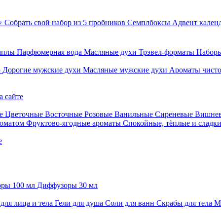
⭐ Собрать свой набор из 5 пробников
Семплбоксы
Адвент кален
мплы
Парфюмерная вода
Масляные духи
Трэвел-форматы
Наборы
о
Дорогие мужские духи
Масляные мужские духи
Ароматы чист
а сайте
е
Цветочные
Восточные
Розовые
Ванильные
Сиреневые
Вишне
роматом
Фруктово-ягодные ароматы
Спокойные, тёплые и сладк
е
ры 100 мл
Диффузоры 30 мл
для лица и тела
Гели для душа
Соли для ванн
Скрабы для тела
М