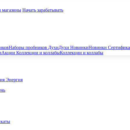
и магазины
Начать зарабатывать
иков
Наборы пробников
Духи
Духи
Новинки
Новинки
Сертифик
и
Акции
Коллекции и коллабы
Коллекции и коллабы
гия
Энергия
ень
икаты