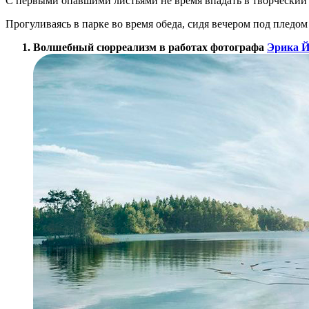
С первыми опавшими листьями не время впадать в творческий 
Прогуливаясь в парке во время обеда, сидя вечером под пледо
Волшебный сюрреализм в работах фотографа
Эрика Й