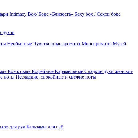
дари
Intimacy Box/ Бокс «Близость»
Sexy box / Секси бокс
 духов
оты
Необычные
Чувственные ароматы
Моноароматы
Музей
вые
Кокосовые
Кофейные
Карамельные
Сладкие духи женские
ие ноты
Несладкие, спокойные и свежие ноты
ыло для рук
Бальзамы для губ