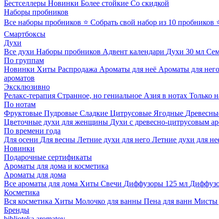
Бестселлеры
Новинки
Более стойкие
Со скидкой
Наборы пробников
Все наборы пробников
⭐ Собрать свой набор из 10 пробников
Смартбоксы
Духи
Все духи
Наборы пробников
Адвент календари
Духи 30 мл
Се
По группам
Новинки
Хиты
Распродажа
Ароматы для неё
Ароматы для нег
ароматов
Эксклюзивно
Релакс-терапия
Странное, но гениальное
Азия в нотах
Только н
По нотам
Фруктовые
Пудровые
Сладкие
Цитрусовые
Ягодные
Древесны
Цветочные духи для женщины
Духи с древесно-цитрусовым а
По времени года
Для осени
Для весны
Летние духи для него
Летние духи для не
Новинки
Подарочные сертификаты
Ароматы для дома и косметика
Ароматы для дома
Все ароматы для дома
Хиты
Свечи
Диффузоры 125 мл
Диффузо
Косметика
Вся косметика
Хиты
Молочко для ванны
Пена для ванн
Мисты 
Бренды
biblioteka aromatov