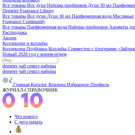
Все товары
Все духи
Наборы пробников
Духи 30 мл
Парфюмер
Demeter Fragrance Library
Все товары
Все духи
Духи 30 мл
Парфюмерная вода
Масляные
Fragrance Community
Все товары
Парфюмерная вода
Наборы пробников
Ароматы дл
Распродажа
Акции
Коллекции и коллабы
Коллекции
Подборки
Коллабы
Совместно с блогерами
«Зайчик
Новый 2026 год с конем-огнем
demeter
чай
семпл
наборы
demeter
чай
семпл
наборы
Главная
Каталог
Корзина
Избранное
Профиль
ЖУРНАЛ-СПРАВОЧНИК
Что нового
С чего начать