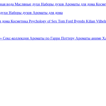
ная вода
Масляные духи
Наборы духов
Ароматы для дома
Косме
 духи
Наборы духов
Ароматы для дома
я дома
Косметика
Psychology of Sex
Tom Ford
Byredo
Kilian
Vilhel
»
Секс-коллекция
Ароматы по Гарри Поттеру
Ароматы аниме Х