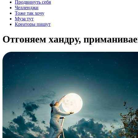
Продвинуть себя
Челленджи
Тоже так хочу
Муза тут
Креаторы пишут
Отгоняем хандру, приманивае