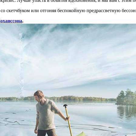
кризис. Лучше упасть в объятия вдохновения, и мы вам с этим 
м со скетчбуком или отгоняя беспокойную предрассветную бессо
оханссона
.