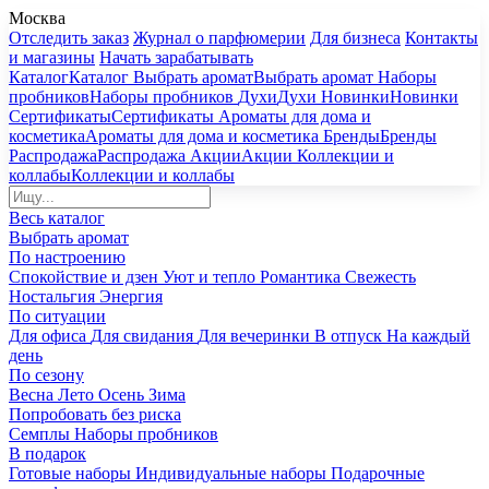
Москва
Отследить заказ
Журнал о парфюмерии
Для бизнеса
Контакты
и магазины
Начать зарабатывать
Каталог
Каталог
Выбрать аромат
Выбрать аромат
Наборы
пробников
Наборы пробников
Духи
Духи
Новинки
Новинки
Сертификаты
Сертификаты
Ароматы для дома и
косметика
Ароматы для дома и косметика
Бренды
Бренды
Распродажа
Распродажа
Акции
Акции
Коллекции и
коллабы
Коллекции и коллабы
Весь каталог
Выбрать аромат
По настроению
Спокойствие и дзен
Уют и тепло
Романтика
Свежесть
Ностальгия
Энергия
По ситуации
Для офиса
Для свидания
Для вечеринки
В отпуск
На каждый
день
По сезону
Весна
Лето
Осень
Зима
Попробовать без риска
Семплы
Наборы пробников
В подарок
Готовые наборы
Индивидуальные наборы
Подарочные