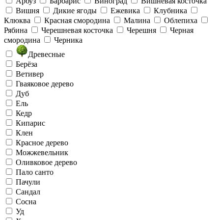
Арбуз
Барбарис
Виноград
Вишнёвая косточка
Вишня
Дикие ягоды
Ежевика
Клубника
Клюква
Красная смородина
Малина
Облепиха
Рябина
Черешневая косточка
Черешня
Черная
смородина
Черника
Древесные
Берёза
Ветивер
Гваяковое дерево
Дуб
Ель
Кедр
Кипарис
Клен
Красное дерево
Можжевельник
Оливковое дерево
Пало санто
Пачули
Сандал
Сосна
Уд