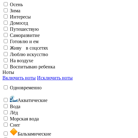
Осень
Элегантный
Излучаю счастье
Зима
Интересы
Домосед
На воздухе
Путешествую
Саморазвитие
Готовлю и ем
Бунтарский
Живу в соцсетях
Заряжен на успех
Люблю искусство
На воздухе
Воспитываю ребенка
Воспитываю ребенка
Ноты
Включить ноты
Исключить ноты
Загадочный
Одновременно
Любить и быть любимой
Акватические
Вода
Лёд
Морская вода
Снег
Необычный
Бальзамические