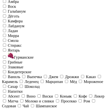
Амбра
Воск
Гальбанум
Дёготь
Камфора
Лабданум
Ладан
Мирра
Смола
Стиракс
Янтарь
Гурманские
Грибные
Злаковые
Кондитерские
Ваниль
Выпечка
Джем
Дрожжи
Какао
Карамель
Леденец
Марципан
Мёд
Мороженое
Сахар
Шоколад
Напитки
Абсент
Вино
Виски
Коньяк
Кофе
Ликер
Матча
Молоко и сливки
Просекко
Ром
Содовая
Чай
Шампанское