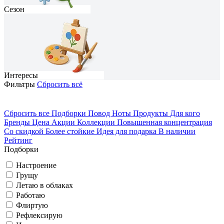
Сезон
Интересы
Фильтры
Сбросить всё
Сбросить все
Подборки
Повод
Ноты
Продукты
Для кого
Бренды
Цена
Акции
Коллекции
Повышенная концентрация
На каждый день
Домосед
Со скидкой
Более стойкие
Идея для подарка
В наличии
Рейтинг
Грущу
Романтичный
Весна
Подборки
Настроение
Грущу
Вечеринка
Путешествую
Летаю в облаках
Работаю
Флиртую
Летаю в облаках
Классический
Лето
Рефлексирую