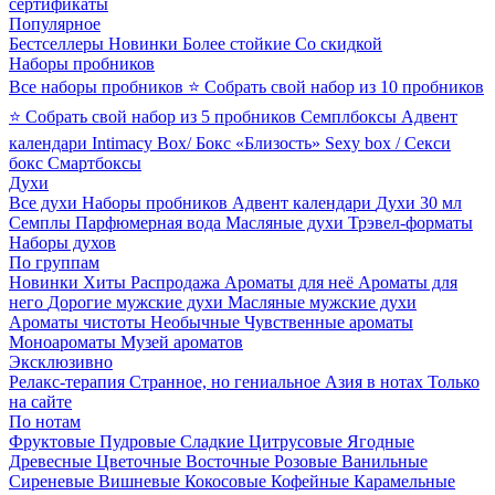
сертификаты
Популярное
Бестселлеры
Новинки
Более стойкие
Со скидкой
Наборы пробников
Все наборы пробников
⭐ Собрать свой набор из 10 пробников
⭐ Собрать свой набор из 5 пробников
Семплбоксы
Адвент
календари
Intimacy Box/ Бокс «Близость»
Sexy box / Секси
бокс
Смартбоксы
Духи
Все духи
Наборы пробников
Адвент календари
Духи 30 мл
Семплы
Парфюмерная вода
Масляные духи
Трэвел-форматы
Наборы духов
По группам
Новинки
Хиты
Распродажа
Ароматы для неё
Ароматы для
него
Дорогие мужские духи
Масляные мужские духи
Ароматы чистоты
Необычные
Чувственные ароматы
Моноароматы
Музей ароматов
Эксклюзивно
Релакс-терапия
Странное, но гениальное
Азия в нотах
Только
на сайте
По нотам
Фруктовые
Пудровые
Сладкие
Цитрусовые
Ягодные
Древесные
Цветочные
Восточные
Розовые
Ванильные
Сиреневые
Вишневые
Кокосовые
Кофейные
Карамельные