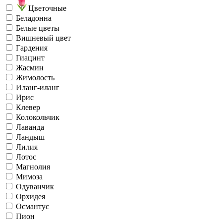
Цветочные
Беладонна
Белые цветы
Вишневый цвет
Гардения
Гиацинт
Жасмин
Жимолость
Иланг-иланг
Ирис
Клевер
Колокольчик
Лаванда
Ландыш
Лилия
Лотос
Магнолия
Мимоза
Одуванчик
Орхидея
Османтус
Пион