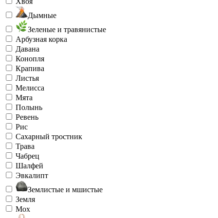
Хвоя
Дымные
Зеленые и травянистые
Арбузная корка
Давана
Конопля
Крапива
Листья
Мелисса
Мята
Полынь
Ревень
Рис
Сахарный тростник
Трава
Чабрец
Шалфей
Эвкалипт
Землистые и мшистые
Земля
Мох