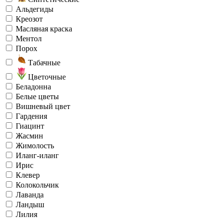
Альдегиды
Креозот
Масляная краска
Ментол
Порох
Табачные
Цветочные
Беладонна
Белые цветы
Вишневый цвет
Гардения
Гиацинт
Жасмин
Жимолость
Иланг-иланг
Ирис
Клевер
Колокольчик
Лаванда
Ландыш
Лилия