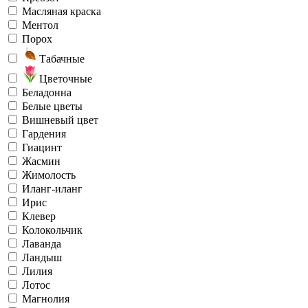
Масляная краска
Ментол
Порох
Табачные
Цветочные
Беладонна
Белые цветы
Вишневый цвет
Гардения
Гиацинт
Жасмин
Жимолость
Иланг-иланг
Ирис
Клевер
Колокольчик
Лаванда
Ландыш
Лилия
Лотос
Магнолия