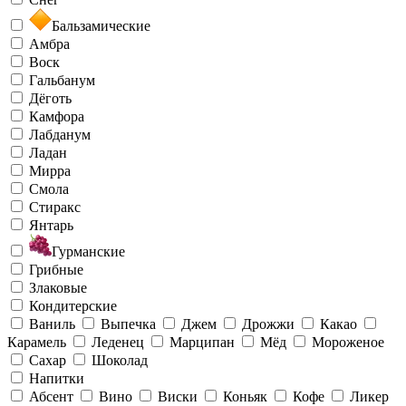
Бальзамические
Амбра
Воск
Гальбанум
Дёготь
Камфора
Лабданум
Ладан
Мирра
Смола
Стиракс
Янтарь
Гурманские
Грибные
Злаковые
Кондитерские
Ваниль
Выпечка
Джем
Дрожжи
Какао
Карамель
Леденец
Марципан
Мёд
Мороженое
Сахар
Шоколад
Напитки
Абсент
Вино
Виски
Коньяк
Кофе
Ликер