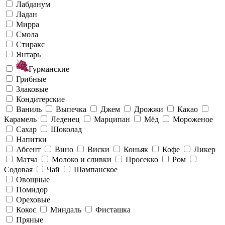
Лабданум
Ладан
Мирра
Смола
Стиракс
Янтарь
Гурманские
Грибные
Злаковые
Кондитерские
Ваниль
Выпечка
Джем
Дрожжи
Какао
Карамель
Леденец
Марципан
Мёд
Мороженое
Сахар
Шоколад
Напитки
Абсент
Вино
Виски
Коньяк
Кофе
Ликер
Матча
Молоко и сливки
Просекко
Ром
Содовая
Чай
Шампанское
Овощные
Помидор
Ореховые
Кокос
Миндаль
Фисташка
Пряные