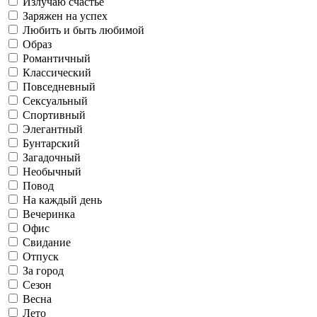
Излучаю счастье
Заряжен на успех
Офис
Любить и быть любимой
Саморазвитие
Образ
Романтичный
Работаю
Повседневный
Осень
Классический
Повседневный
Сексуальный
Свидание
Готовлю и ем
Спортивный
Элегантный
Бунтарский
Флиртую
Загадочный
Сексуальный
Зима
Необычный
Отпуск
Повод
На каждый день
Живу в соцсетях
Вечеринка
Офис
Спортивный
Рефлексирую
Свидание
Отпуск
За город
За город
Сезон
Люблю искусство
Весна
Лето