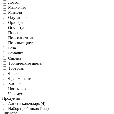
Лотос
Магнолия
Мимоза
Одуванчик
Орхидея
Османтус
Пион
Подсолнечник
Полевые цветы
Роза
Ромашка
Сирень
Тропические цветы
Тубероза
Фиалка
Франжипани
Хлопок
Цветы коки
Черёмуха
Продукты
Адвент календарь (4)
Набор пробников (122)
Для кого