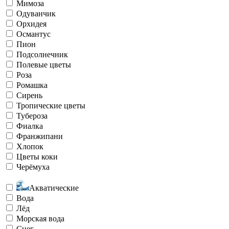
Мимоза
Одуванчик
Орхидея
Османтус
Пион
Подсолнечник
Полевые цветы
Роза
Ромашка
Сирень
Тропические цветы
Тубероза
Фиалка
Франжипани
Хлопок
Цветы коки
Черёмуха
Акватические
Вода
Лёд
Морская вода
Снег