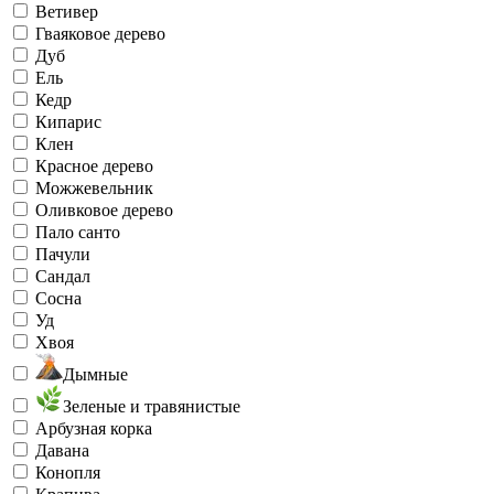
Ветивер
Гваяковое дерево
Дуб
Ель
Кедр
Кипарис
Клен
Красное дерево
Можжевельник
Оливковое дерево
Пало санто
Пачули
Сандал
Сосна
Уд
Хвоя
Дымные
Зеленые и травянистые
Арбузная корка
Давана
Конопля