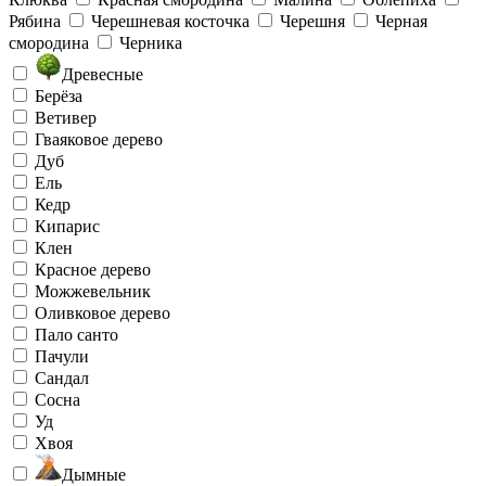
Рябина
Черешневая косточка
Черешня
Черная
смородина
Черника
Древесные
Берёза
Ветивер
Гваяковое дерево
Дуб
Ель
Кедр
Кипарис
Клен
Красное дерево
Можжевельник
Оливковое дерево
Пало санто
Пачули
Сандал
Сосна
Уд
Хвоя
Дымные