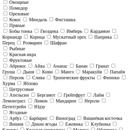
Овощные
Помидор
Ореховые
Кокос
Миндаль
Фисташка
Пряные
Бобы тонка
Гвоздика
Имбирь
Кардамон
Кориандр
Корица
Мускатный орех
Паприка
Перец
Розмарин
Шафран
Рыбные
Красная икра
Фруктовые
Абрикос
Айва
Ананас
Банан
Гранат
Груша
Дыня
Киви
Манго
Маракуйя
Папайя
Персик
Слива
Тропические фрукты
Финики
Хурма
Яблоко
Цитрусовые
Апельсин
Бергамот
Грейпфрут
Лайм
Лемонграсс
Лимон
Мандарин
Нероли
Петитгрейн
Юдзу
Ягодные
Арбуз
Барбарис
Виноград
Вишнёвая косточка
Вишня
Дикие ягоды
Ежевика
Клубника
Клюква
Красная смородина
Малина
Облепиха