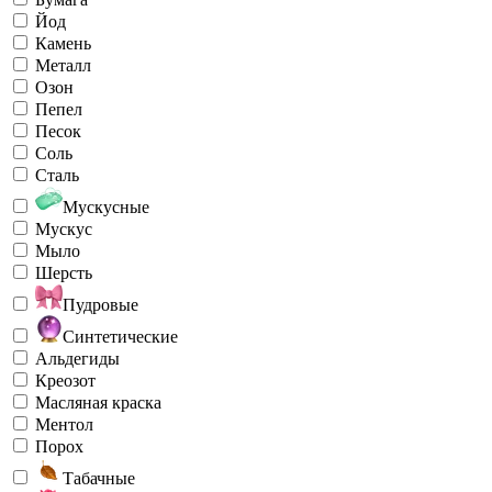
Йод
Камень
Металл
Озон
Пепел
Песок
Соль
Сталь
Мускусные
Мускус
Мыло
Шерсть
Пудровые
Синтетические
Альдегиды
Креозот
Масляная краска
Ментол
Порох
Табачные