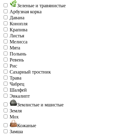
Зеленые и травянистые
Арбузная корка
Давана
Конопля
Крапива
Листья
Мелисса
Мята
Полынь
Ревень
Рис
Сахарный тростник
Трава
Чабрец
Шалфей
Эвкалипт
Землистые и мшистые
Земля
Мох
Кожаные
Замша