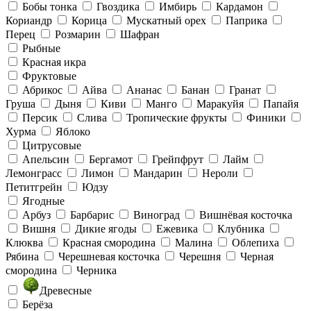
Бобы тонка
Гвоздика
Имбирь
Кардамон
Кориандр
Корица
Мускатный орех
Паприка
Перец
Розмарин
Шафран
Рыбные
Красная икра
Фруктовые
Абрикос
Айва
Ананас
Банан
Гранат
Груша
Дыня
Киви
Манго
Маракуйя
Папайя
Персик
Слива
Тропические фрукты
Финики
Хурма
Яблоко
Цитрусовые
Апельсин
Бергамот
Грейпфрут
Лайм
Лемонграсс
Лимон
Мандарин
Нероли
Петитгрейн
Юдзу
Ягодные
Арбуз
Барбарис
Виноград
Вишнёвая косточка
Вишня
Дикие ягоды
Ежевика
Клубника
Клюква
Красная смородина
Малина
Облепиха
Рябина
Черешневая косточка
Черешня
Черная
смородина
Черника
Древесные
Берёза