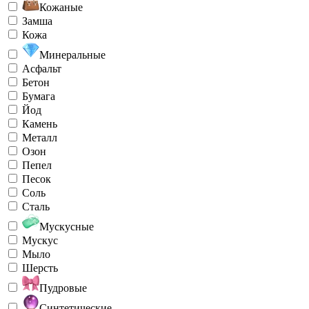
Кожаные
Замша
Кожа
Минеральные
Асфальт
Бетон
Бумага
Йод
Камень
Металл
Озон
Пепел
Песок
Соль
Сталь
Мускусные
Мускус
Мыло
Шерсть
Пудровые
Синтетические