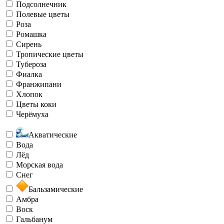
Подсолнечник
Полевые цветы
Роза
Ромашка
Сирень
Тропические цветы
Тубероза
Фиалка
Франжипани
Хлопок
Цветы коки
Черёмуха
Акватические
Вода
Лёд
Морская вода
Снег
Бальзамические
Амбра
Воск
Гальбанум