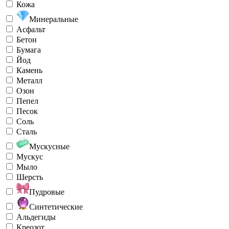
Кожа
Минеральные
Асфальт
Бетон
Бумага
Йод
Камень
Металл
Озон
Пепел
Песок
Соль
Сталь
Мускусные
Мускус
Мыло
Шерсть
Пудровые
Синтетические
Альдегиды
Креозот