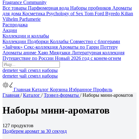
Fragrance Community
Все товары
Парфюмерная вода
Наборы пробников
Ароматы
для дома
Косметика
Psychology of Sex
Tom Ford
Byredo
Kilian
Vilhelm Parfumerie
Распродажа
Акции
Коллекции и коллабы
Коллекции
Подборки
Коллабы
Совместно с блогерами
«Зайчик»
Секс-коллекция
Ароматы по Гарри Поттеру
Ароматы аниме Хаяо Миядзаки
Литературная коллекция
Путешествие по России
Новый 2026 год с конем-огнем
demeter
чай
семпл
наборы
demeter
чай
семпл
наборы
Главная
Каталог
Корзина
Избранное
Профиль
Главная
/
Каталог
/
Трэвел-форматы
/
Наборы мини-ароматов
Наборы мини-ароматов
127 продуктов
Подберем аромат за 30 секунд