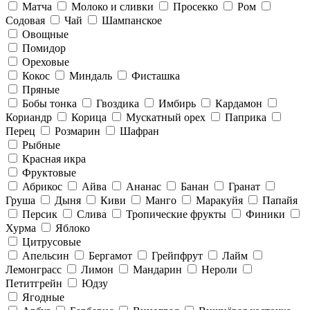
Матча
Молоко и сливки
Просекко
Ром
Содовая
Чай
Шампанское
Овощные
Помидор
Ореховые
Кокос
Миндаль
Фисташка
Пряные
Бобы тонка
Гвоздика
Имбирь
Кардамон
Кориандр
Корица
Мускатный орех
Паприка
Перец
Розмарин
Шафран
Рыбные
Красная икра
Фруктовые
Абрикос
Айва
Ананас
Банан
Гранат
Груша
Дыня
Киви
Манго
Маракуйя
Папайя
Персик
Слива
Тропические фрукты
Финики
Хурма
Яблоко
Цитрусовые
Апельсин
Бергамот
Грейпфрут
Лайм
Лемонграсс
Лимон
Мандарин
Нероли
Петитгрейн
Юдзу
Ягодные