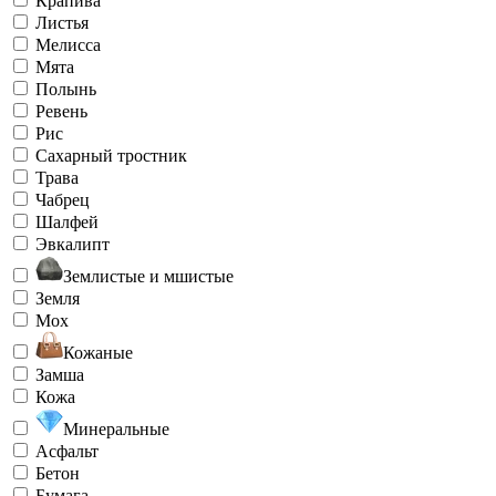
Крапива
Листья
Мелисса
Мята
Полынь
Ревень
Рис
Сахарный тростник
Трава
Чабрец
Шалфей
Эвкалипт
Землистые и мшистые
Земля
Мох
Кожаные
Замша
Кожа
Минеральные
Асфальт
Бетон
Бумага