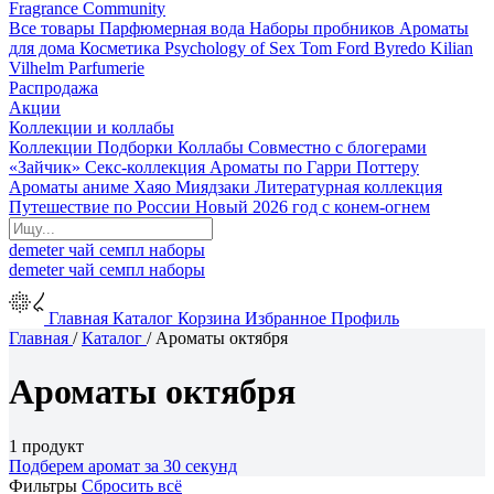
Fragrance Community
Все товары
Парфюмерная вода
Наборы пробников
Ароматы
для дома
Косметика
Psychology of Sex
Tom Ford
Byredo
Kilian
Vilhelm Parfumerie
Распродажа
Акции
Коллекции и коллабы
Коллекции
Подборки
Коллабы
Совместно с блогерами
«Зайчик»
Секс-коллекция
Ароматы по Гарри Поттеру
Ароматы аниме Хаяо Миядзаки
Литературная коллекция
Путешествие по России
Новый 2026 год с конем-огнем
demeter
чай
семпл
наборы
demeter
чай
семпл
наборы
Главная
Каталог
Корзина
Избранное
Профиль
Главная
/
Каталог
/
Ароматы октября
Ароматы октября
1 продукт
Подберем аромат за 30 секунд
Фильтры
Сбросить всё