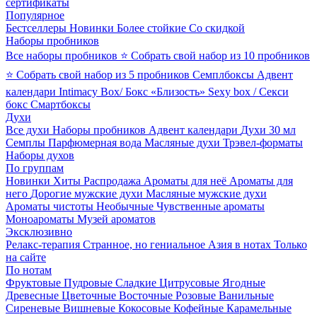
сертификаты
Популярное
Бестселлеры
Новинки
Более стойкие
Со скидкой
Наборы пробников
Все наборы пробников
⭐ Собрать свой набор из 10 пробников
⭐ Собрать свой набор из 5 пробников
Семплбоксы
Адвент
календари
Intimacy Box/ Бокс «Близость»
Sexy box / Секси
бокс
Смартбоксы
Духи
Все духи
Наборы пробников
Адвент календари
Духи 30 мл
Семплы
Парфюмерная вода
Масляные духи
Трэвел-форматы
Наборы духов
По группам
Новинки
Хиты
Распродажа
Ароматы для неё
Ароматы для
него
Дорогие мужские духи
Масляные мужские духи
Ароматы чистоты
Необычные
Чувственные ароматы
Моноароматы
Музей ароматов
Эксклюзивно
Релакс-терапия
Странное, но гениальное
Азия в нотах
Только
на сайте
По нотам
Фруктовые
Пудровые
Сладкие
Цитрусовые
Ягодные
Древесные
Цветочные
Восточные
Розовые
Ванильные
Сиреневые
Вишневые
Кокосовые
Кофейные
Карамельные