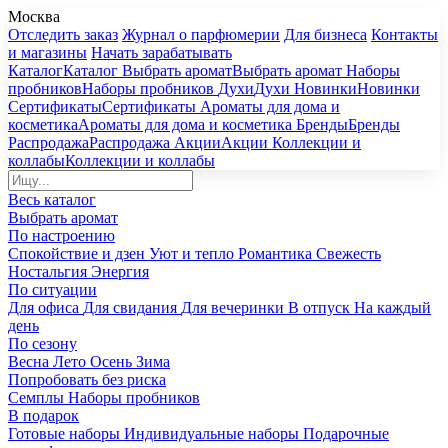
Москва
Отследить заказ
Журнал о парфюмерии
Для бизнеса
Контакты
и магазины
Начать зарабатывать
Каталог
Каталог
Выбрать аромат
Выбрать аромат
Наборы
пробников
Наборы пробников
Духи
Духи
Новинки
Новинки
Сертификаты
Сертификаты
Ароматы для дома и
косметика
Ароматы для дома и косметика
Бренды
Бренды
Распродажа
Распродажа
Акции
Акции
Коллекции и
коллабы
Коллекции и коллабы
Весь каталог
Выбрать аромат
По настроению
Спокойствие и дзен
Уют и тепло
Романтика
Свежесть
Ностальгия
Энергия
По ситуации
Для офиса
Для свидания
Для вечеринки
В отпуск
На каждый
день
По сезону
Весна
Лето
Осень
Зима
Попробовать без риска
Семплы
Наборы пробников
В подарок
Готовые наборы
Индивидуальные наборы
Подарочные