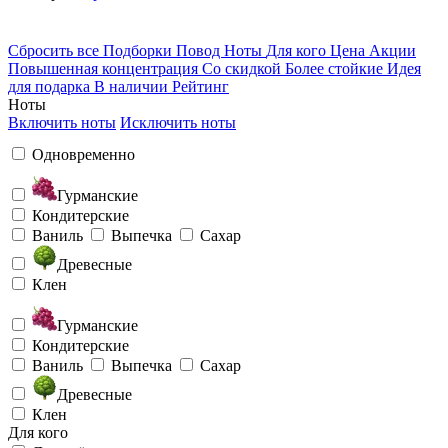
Сбросить все
Подборки
Повод
Ноты
Для кого
Цена
Акции
Повышенная концентрация
Со скидкой
Более стойкие
Идея
для подарка
В наличии
Рейтинг
Ноты
Включить ноты
Исключить ноты
Одновременно
Гурманские
Кондитерские
Ваниль
Выпечка
Сахар
Древесные
Клен
Гурманские
Кондитерские
Ваниль
Выпечка
Сахар
Древесные
Клен
Для кого