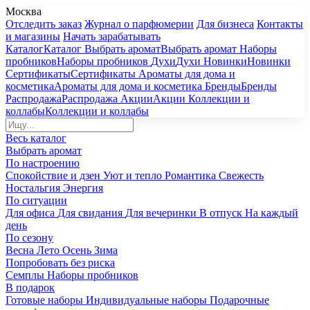
Москва
Отследить заказ
Журнал о парфюмерии
Для бизнеса
Контакты
и магазины
Начать зарабатывать
Каталог
Каталог
Выбрать аромат
Выбрать аромат
Наборы
пробников
Наборы пробников
Духи
Духи
Новинки
Новинки
Сертификаты
Сертификаты
Ароматы для дома и
косметика
Ароматы для дома и косметика
Бренды
Бренды
Распродажа
Распродажа
Акции
Акции
Коллекции и
коллабы
Коллекции и коллабы
Весь каталог
Выбрать аромат
По настроению
Спокойствие и дзен
Уют и тепло
Романтика
Свежесть
Ностальгия
Энергия
По ситуации
Для офиса
Для свидания
Для вечеринки
В отпуск
На каждый
день
По сезону
Весна
Лето
Осень
Зима
Попробовать без риска
Семплы
Наборы пробников
В подарок
Готовые наборы
Индивидуальные наборы
Подарочные