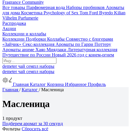
Fragrance Community
Все товары
Парфюмерная вода
Наборы пробников
Ароматы
для дома
Косметика
Psychology of Sex
Tom Ford
Byredo
Kilian
Vilhelm Parfumerie
Распродажа
Акции
Коллекции и коллабы
Коллекции
Подборки
Коллабы
Совместно с блогерами
«Зайчик»
Секс-коллекция
Ароматы по Гарри Поттеру
Ароматы аниме Хаяо Миядзаки
Литературная коллекция
Путешествие по России
Новый 2026 год с конем-огнем
demeter
чай
семпл
наборы
demeter
чай
семпл
наборы
Главная
Каталог
Корзина
Избранное
Профиль
Главная
/
Каталог
/
Масленица
Масленица
1 продукт
Подберем аромат за 30 секунд
Фильтры
Сбросить всё