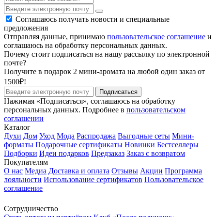
Соглашаюсь получать новости и специальные
предложения
Отправляя данные, принимаю
пользовательское соглашение
и
соглашаюсь на обработку персональных данных.
Почему стоит подписаться на нашу рассылку по электронной
почте?
Получите в подарок 2 мини-аромата на любой один заказ от
1500₽!
Подписаться
Нажимая «Подписаться», соглашаюсь на обработку
персональных данных. Подробнее в
пользовательском
соглашении
Каталог
Духи
Дом
Уход
Мода
Распродажа
Выгодные сеты
Мини-
форматы
Подарочные сертификаты
Новинки
Бестселлеры
Подборки
Идеи подарков
Предзаказ
Заказ с возвратом
Покупателям
О нас
Медиа
Доставка и оплата
Отзывы
Акции
Программа
лояльности
Использование сертификатов
Пользовательское
соглашение
Сотрудничество