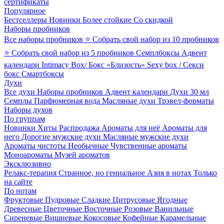
сертификаты
Популярное
Бестселлеры
Новинки
Более стойкие
Со скидкой
Наборы пробников
Все наборы пробников
⭐ Собрать свой набор из 10 пробников
⭐ Собрать свой набор из 5 пробников
Семплбоксы
Адвент
календари
Intimacy Box/ Бокс «Близость»
Sexy box / Секси
бокс
Смартбоксы
Духи
Все духи
Наборы пробников
Адвент календари
Духи 30 мл
Семплы
Парфюмерная вода
Масляные духи
Трэвел-форматы
Наборы духов
По группам
Новинки
Хиты
Распродажа
Ароматы для неё
Ароматы для
него
Дорогие мужские духи
Масляные мужские духи
Ароматы чистоты
Необычные
Чувственные ароматы
Моноароматы
Музей ароматов
Эксклюзивно
Релакс-терапия
Странное, но гениальное
Азия в нотах
Только
на сайте
По нотам
Фруктовые
Пудровые
Сладкие
Цитрусовые
Ягодные
Древесные
Цветочные
Восточные
Розовые
Ванильные
Сиреневые
Вишневые
Кокосовые
Кофейные
Карамельные