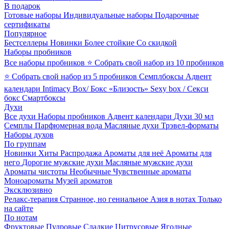
В подарок
Готовые наборы
Индивидуальные наборы
Подарочные
сертификаты
Популярное
Бестселлеры
Новинки
Более стойкие
Со скидкой
Наборы пробников
Все наборы пробников
⭐ Собрать свой набор из 10 пробников
⭐ Собрать свой набор из 5 пробников
Семплбоксы
Адвент
календари
Intimacy Box/ Бокс «Близость»
Sexy box / Секси
бокс
Смартбоксы
Духи
Все духи
Наборы пробников
Адвент календари
Духи 30 мл
Семплы
Парфюмерная вода
Масляные духи
Трэвел-форматы
Наборы духов
По группам
Новинки
Хиты
Распродажа
Ароматы для неё
Ароматы для
него
Дорогие мужские духи
Масляные мужские духи
Ароматы чистоты
Необычные
Чувственные ароматы
Моноароматы
Музей ароматов
Эксклюзивно
Релакс-терапия
Странное, но гениальное
Азия в нотах
Только
на сайте
По нотам
Фруктовые
Пудровые
Сладкие
Цитрусовые
Ягодные