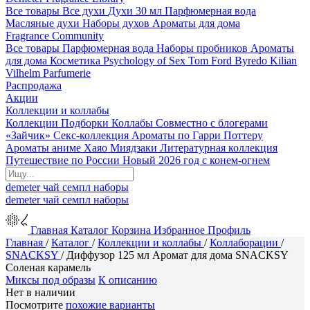
Все товары
Все духи
Духи 30 мл
Парфюмерная вода
Масляные духи
Наборы духов
Ароматы для дома
Fragrance Community
Все товары
Парфюмерная вода
Наборы пробников
Ароматы
для дома
Косметика
Psychology of Sex
Tom Ford
Byredo
Kilian
Vilhelm Parfumerie
Распродажа
Акции
Коллекции и коллабы
Коллекции
Подборки
Коллабы
Совместно с блогерами
«Зайчик»
Секс-коллекция
Ароматы по Гарри Поттеру
Ароматы аниме Хаяо Миядзаки
Литературная коллекция
Путешествие по России
Новый 2026 год с конем-огнем
demeter
чай
семпл
наборы
demeter
чай
семпл
наборы
Главная
Каталог
Корзина
Избранное
Профиль
Главная
/
Каталог
/
Коллекции и коллабы
/
Коллаборации
/
SNACKSY
/
Диффузор 125 мл Аромат для дома SNACKSY
Соленая карамель
Миксы под образы
К описанию
Нет в наличии
Посмотрите
похожие варианты