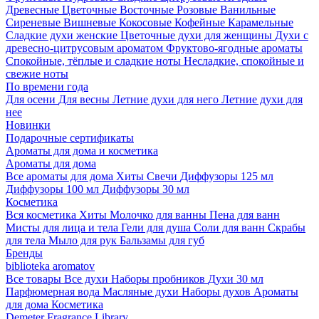
Древесные
Цветочные
Восточные
Розовые
Ванильные
Сиреневые
Вишневые
Кокосовые
Кофейные
Карамельные
Сладкие духи женские
Цветочные духи для женщины
Духи с
древесно-цитрусовым ароматом
Фруктово-ягодные ароматы
Спокойные, тёплые и сладкие ноты
Несладкие, спокойные и
свежие ноты
По времени года
Для осени
Для весны
Летние духи для него
Летние духи для
нее
Новинки
Подарочные сертификаты
Ароматы для дома и косметика
Ароматы для дома
Все ароматы для дома
Хиты
Свечи
Диффузоры 125 мл
Диффузоры 100 мл
Диффузоры 30 мл
Косметика
Вся косметика
Хиты
Молочко для ванны
Пена для ванн
Мисты для лица и тела
Гели для душа
Соли для ванн
Скрабы
для тела
Мыло для рук
Бальзамы для губ
Бренды
biblioteka aromatov
Все товары
Все духи
Наборы пробников
Духи 30 мл
Парфюмерная вода
Масляные духи
Наборы духов
Ароматы
для дома
Косметика
Demeter Fragrance Library