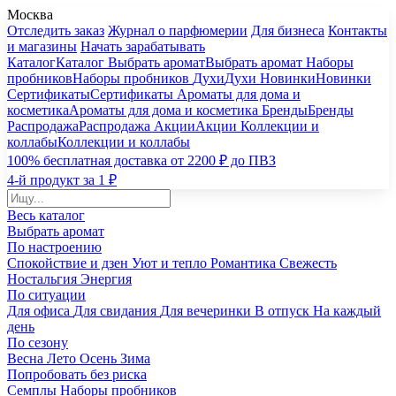
Москва
Отследить заказ
Журнал о парфюмерии
Для бизнеса
Контакты
и магазины
Начать зарабатывать
Каталог
Каталог
Выбрать аромат
Выбрать аромат
Наборы
пробников
Наборы пробников
Духи
Духи
Новинки
Новинки
Сертификаты
Сертификаты
Ароматы для дома и
косметика
Ароматы для дома и косметика
Бренды
Бренды
Распродажа
Распродажа
Акции
Акции
Коллекции и
коллабы
Коллекции и коллабы
100% бесплатная доставка от 2200 ₽ до ПВЗ
4-й продукт за 1 ₽
Весь каталог
Выбрать аромат
По настроению
Спокойствие и дзен
Уют и тепло
Романтика
Свежесть
Ностальгия
Энергия
По ситуации
Для офиса
Для свидания
Для вечеринки
В отпуск
На каждый
день
По сезону
Весна
Лето
Осень
Зима
Попробовать без риска
Семплы
Наборы пробников