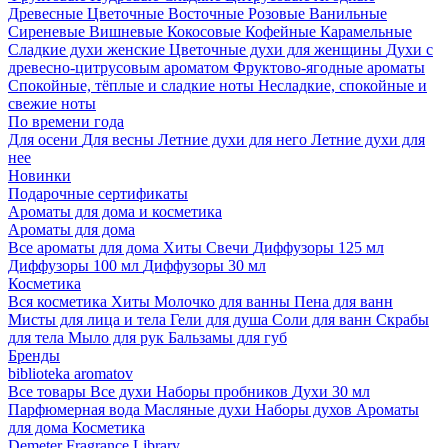
Древесные
Цветочные
Восточные
Розовые
Ванильные
Сиреневые
Вишневые
Кокосовые
Кофейные
Карамельные
Сладкие духи женские
Цветочные духи для женщины
Духи с
древесно-цитрусовым ароматом
Фруктово-ягодные ароматы
Спокойные, тёплые и сладкие ноты
Несладкие, спокойные и
свежие ноты
По времени года
Для осени
Для весны
Летние духи для него
Летние духи для
нее
Новинки
Подарочные сертификаты
Ароматы для дома и косметика
Ароматы для дома
Все ароматы для дома
Хиты
Свечи
Диффузоры 125 мл
Диффузоры 100 мл
Диффузоры 30 мл
Косметика
Вся косметика
Хиты
Молочко для ванны
Пена для ванн
Мисты для лица и тела
Гели для душа
Соли для ванн
Скрабы
для тела
Мыло для рук
Бальзамы для губ
Бренды
biblioteka aromatov
Все товары
Все духи
Наборы пробников
Духи 30 мл
Парфюмерная вода
Масляные духи
Наборы духов
Ароматы
для дома
Косметика
Demeter Fragrance Library