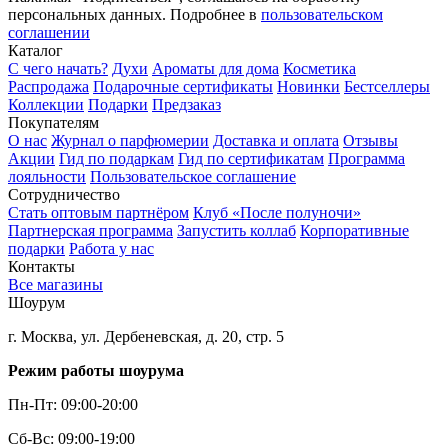
персональных данных. Подробнее в
пользовательском
соглашении
Каталог
С чего начать?
Духи
Ароматы для дома
Косметика
Распродажа
Подарочные сертификаты
Новинки
Бестселлеры
Коллекции
Подарки
Предзаказ
Покупателям
О нас
Журнал о парфюмерии
Доставка и оплата
Отзывы
Акции
Гид по подаркам
Гид по сертификатам
Программа
лояльности
Пользовательское соглашение
Сотрудничество
Стать оптовым партнёром
Клуб «После полуночи»
Партнерская программа
Запустить коллаб
Корпоративные
подарки
Работа у нас
Контакты
Все магазины
Шоурум
г. Москва, ул. Дербеневская, д. 20, стр. 5
Режим работы шоурума
Пн-Пт: 09:00-20:00
Сб-Вс: 09:00-19:00