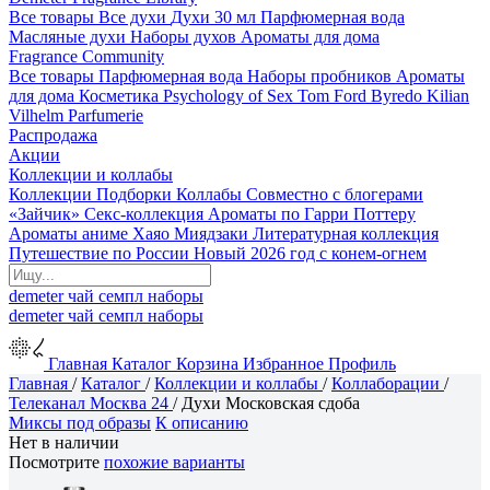
Все товары
Все духи
Духи 30 мл
Парфюмерная вода
Масляные духи
Наборы духов
Ароматы для дома
Fragrance Community
Все товары
Парфюмерная вода
Наборы пробников
Ароматы
для дома
Косметика
Psychology of Sex
Tom Ford
Byredo
Kilian
Vilhelm Parfumerie
Распродажа
Акции
Коллекции и коллабы
Коллекции
Подборки
Коллабы
Совместно с блогерами
«Зайчик»
Секс-коллекция
Ароматы по Гарри Поттеру
Ароматы аниме Хаяо Миядзаки
Литературная коллекция
Путешествие по России
Новый 2026 год с конем-огнем
demeter
чай
семпл
наборы
demeter
чай
семпл
наборы
Главная
Каталог
Корзина
Избранное
Профиль
Главная
/
Каталог
/
Коллекции и коллабы
/
Коллаборации
/
Телеканал Москва 24
/
Духи Московская сдоба
Миксы под образы
К описанию
Нет в наличии
Посмотрите
похожие варианты