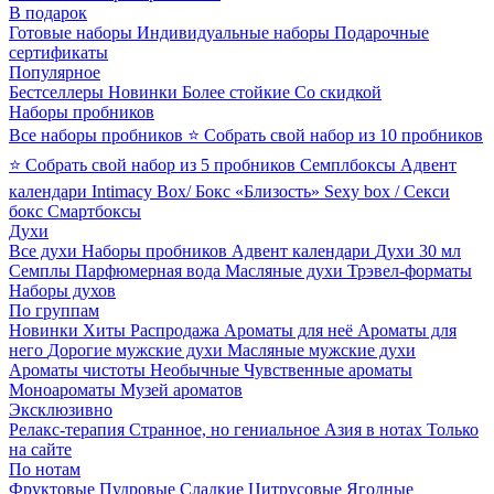
В подарок
Готовые наборы
Индивидуальные наборы
Подарочные
сертификаты
Популярное
Бестселлеры
Новинки
Более стойкие
Со скидкой
Наборы пробников
Все наборы пробников
⭐ Собрать свой набор из 10 пробников
⭐ Собрать свой набор из 5 пробников
Семплбоксы
Адвент
календари
Intimacy Box/ Бокс «Близость»
Sexy box / Секси
бокс
Смартбоксы
Духи
Все духи
Наборы пробников
Адвент календари
Духи 30 мл
Семплы
Парфюмерная вода
Масляные духи
Трэвел-форматы
Наборы духов
По группам
Новинки
Хиты
Распродажа
Ароматы для неё
Ароматы для
него
Дорогие мужские духи
Масляные мужские духи
Ароматы чистоты
Необычные
Чувственные ароматы
Моноароматы
Музей ароматов
Эксклюзивно
Релакс-терапия
Странное, но гениальное
Азия в нотах
Только
на сайте
По нотам
Фруктовые
Пудровые
Сладкие
Цитрусовые
Ягодные