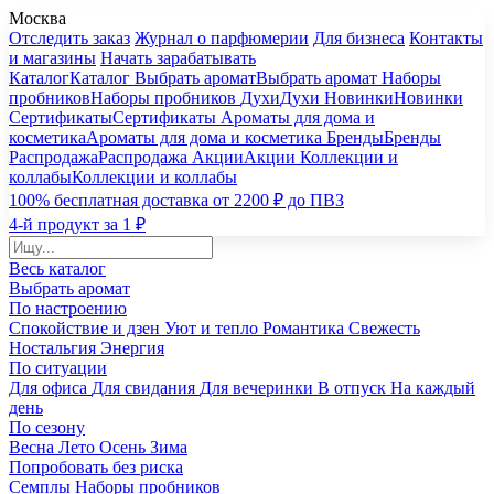
Москва
Отследить заказ
Журнал о парфюмерии
Для бизнеса
Контакты
и магазины
Начать зарабатывать
Каталог
Каталог
Выбрать аромат
Выбрать аромат
Наборы
пробников
Наборы пробников
Духи
Духи
Новинки
Новинки
Сертификаты
Сертификаты
Ароматы для дома и
косметика
Ароматы для дома и косметика
Бренды
Бренды
Распродажа
Распродажа
Акции
Акции
Коллекции и
коллабы
Коллекции и коллабы
100% бесплатная доставка от 2200 ₽ до ПВЗ
4-й продукт за 1 ₽
Весь каталог
Выбрать аромат
По настроению
Спокойствие и дзен
Уют и тепло
Романтика
Свежесть
Ностальгия
Энергия
По ситуации
Для офиса
Для свидания
Для вечеринки
В отпуск
На каждый
день
По сезону
Весна
Лето
Осень
Зима
Попробовать без риска
Семплы
Наборы пробников