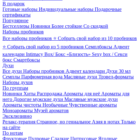
В подарок
Готовые наборы
Индивидуальные наборы
Подарочные
сертификаты
Популярное
Бестселлеры
Новинки
Более стойкие
Со скидкой
Наборы пробников
Все наборы пробников
⭐ Собрать свой набор из 10 пробников
⭐ Собрать свой набор из 5 пробников
Семплбоксы
Адвент
календари
Intimacy Box/ Бокс «Близость»
Sexy box / Секси
бокс
Смартбоксы
Духи
Все духи
Наборы пробников
Адвент календари
Духи 30 мл
Семплы
Парфюмерная вода
Масляные духи
Трэвел-форматы
Наборы духов
По группам
Новинки
Хиты
Распродажа
Ароматы для неё
Ароматы для
него
Дорогие мужские духи
Масляные мужские духи
Ароматы чистоты
Необычные
Чувственные ароматы
Моноароматы
Музей ароматов
Эксклюзивно
Релакс-терапия
Странное, но гениальное
Азия в нотах
Только
на сайте
По нотам
Фруктовые
Пудровые
Сладкие
Цитрусовые
Ягодные