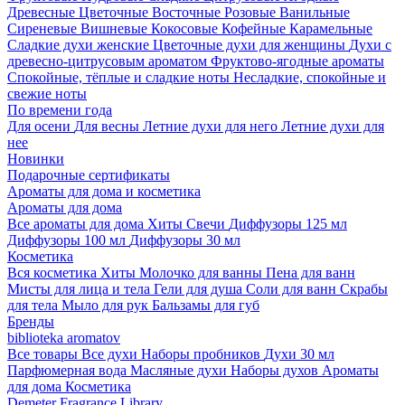
Древесные
Цветочные
Восточные
Розовые
Ванильные
Сиреневые
Вишневые
Кокосовые
Кофейные
Карамельные
Сладкие духи женские
Цветочные духи для женщины
Духи с
древесно-цитрусовым ароматом
Фруктово-ягодные ароматы
Спокойные, тёплые и сладкие ноты
Несладкие, спокойные и
свежие ноты
По времени года
Для осени
Для весны
Летние духи для него
Летние духи для
нее
Новинки
Подарочные сертификаты
Ароматы для дома и косметика
Ароматы для дома
Все ароматы для дома
Хиты
Свечи
Диффузоры 125 мл
Диффузоры 100 мл
Диффузоры 30 мл
Косметика
Вся косметика
Хиты
Молочко для ванны
Пена для ванн
Мисты для лица и тела
Гели для душа
Соли для ванн
Скрабы
для тела
Мыло для рук
Бальзамы для губ
Бренды
biblioteka aromatov
Все товары
Все духи
Наборы пробников
Духи 30 мл
Парфюмерная вода
Масляные духи
Наборы духов
Ароматы
для дома
Косметика
Demeter Fragrance Library