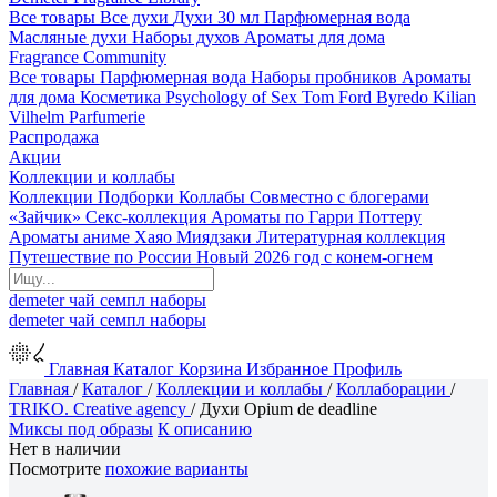
Все товары
Все духи
Духи 30 мл
Парфюмерная вода
Масляные духи
Наборы духов
Ароматы для дома
Fragrance Community
Все товары
Парфюмерная вода
Наборы пробников
Ароматы
для дома
Косметика
Psychology of Sex
Tom Ford
Byredo
Kilian
Vilhelm Parfumerie
Распродажа
Акции
Коллекции и коллабы
Коллекции
Подборки
Коллабы
Совместно с блогерами
«Зайчик»
Секс-коллекция
Ароматы по Гарри Поттеру
Ароматы аниме Хаяо Миядзаки
Литературная коллекция
Путешествие по России
Новый 2026 год с конем-огнем
demeter
чай
семпл
наборы
demeter
чай
семпл
наборы
Главная
Каталог
Корзина
Избранное
Профиль
Главная
/
Каталог
/
Коллекции и коллабы
/
Коллаборации
/
TRIKO. Creative agency
/
Духи Opium de deadline
Миксы под образы
К описанию
Нет в наличии
Посмотрите
похожие варианты