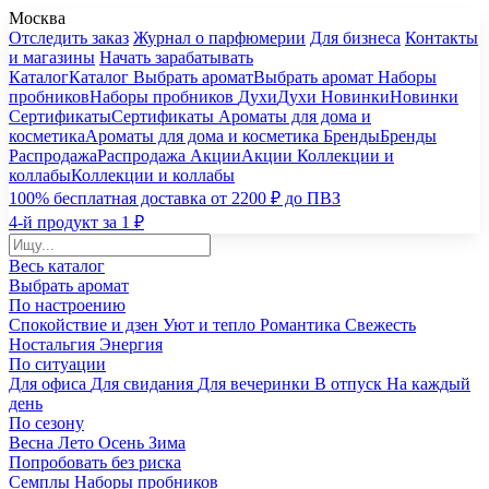
Москва
Отследить заказ
Журнал о парфюмерии
Для бизнеса
Контакты
и магазины
Начать зарабатывать
Каталог
Каталог
Выбрать аромат
Выбрать аромат
Наборы
пробников
Наборы пробников
Духи
Духи
Новинки
Новинки
Сертификаты
Сертификаты
Ароматы для дома и
косметика
Ароматы для дома и косметика
Бренды
Бренды
Распродажа
Распродажа
Акции
Акции
Коллекции и
коллабы
Коллекции и коллабы
100% бесплатная доставка от 2200 ₽ до ПВЗ
4-й продукт за 1 ₽
Весь каталог
Выбрать аромат
По настроению
Спокойствие и дзен
Уют и тепло
Романтика
Свежесть
Ностальгия
Энергия
По ситуации
Для офиса
Для свидания
Для вечеринки
В отпуск
На каждый
день
По сезону
Весна
Лето
Осень
Зима
Попробовать без риска
Семплы
Наборы пробников