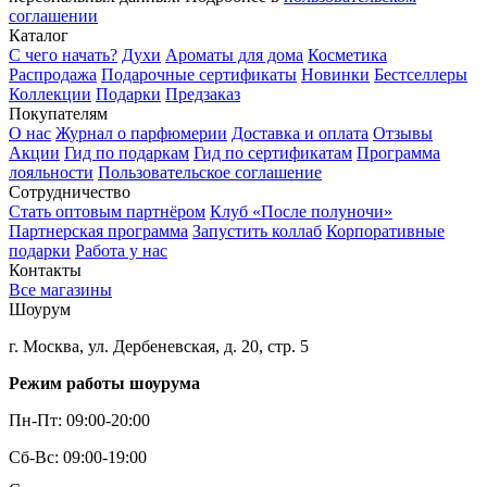
соглашении
Каталог
С чего начать?
Духи
Ароматы для дома
Косметика
Распродажа
Подарочные сертификаты
Новинки
Бестселлеры
Коллекции
Подарки
Предзаказ
Покупателям
О нас
Журнал о парфюмерии
Доставка и оплата
Отзывы
Акции
Гид по подаркам
Гид по сертификатам
Программа
лояльности
Пользовательское соглашение
Сотрудничество
Стать оптовым партнёром
Клуб «После полуночи»
Партнерская программа
Запустить коллаб
Корпоративные
подарки
Работа у нас
Контакты
Все магазины
Шоурум
г. Москва, ул. Дербеневская, д. 20, стр. 5
Режим работы шоурума
Пн-Пт: 09:00-20:00
Сб-Вс: 09:00-19:00