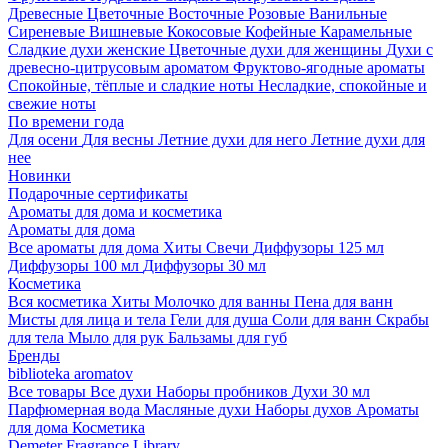
Древесные
Цветочные
Восточные
Розовые
Ванильные
Сиреневые
Вишневые
Кокосовые
Кофейные
Карамельные
Сладкие духи женские
Цветочные духи для женщины
Духи с
древесно-цитрусовым ароматом
Фруктово-ягодные ароматы
Спокойные, тёплые и сладкие ноты
Несладкие, спокойные и
свежие ноты
По времени года
Для осени
Для весны
Летние духи для него
Летние духи для
нее
Новинки
Подарочные сертификаты
Ароматы для дома и косметика
Ароматы для дома
Все ароматы для дома
Хиты
Свечи
Диффузоры 125 мл
Диффузоры 100 мл
Диффузоры 30 мл
Косметика
Вся косметика
Хиты
Молочко для ванны
Пена для ванн
Мисты для лица и тела
Гели для душа
Соли для ванн
Скрабы
для тела
Мыло для рук
Бальзамы для губ
Бренды
biblioteka aromatov
Все товары
Все духи
Наборы пробников
Духи 30 мл
Парфюмерная вода
Масляные духи
Наборы духов
Ароматы
для дома
Косметика
Demeter Fragrance Library