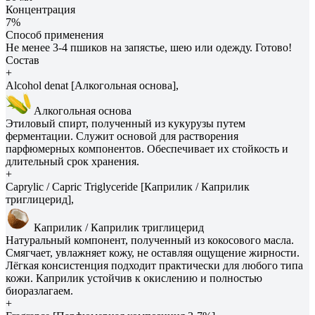
Концентрация
7%
Способ применения
Не менее 3-4 пшиков на запястье, шею или одежду. Готово!
Состав
+
Alcohol denat [Алкогольная основа],
Алкогольная основа
Этиловый спирт, полученный из кукурузы путем
ферментации. Служит основой для растворения
парфюмерных компонентов. Обеспечивает их стойкость и
длительный срок хранения.
+
Caprylic / Capric Triglyceride [Каприлик / Каприлик
триглицерид],
Каприлик / Каприлик триглицерид
Натуральный компонент, полученный из кокосового масла.
Смягчает, увлажняет кожу, не оставляя ощущение жирности.
Лёгкая консистенция подходит практически для любого типа
кожи. Каприлик устойчив к окислению и полностью
биоразлагаем.
+