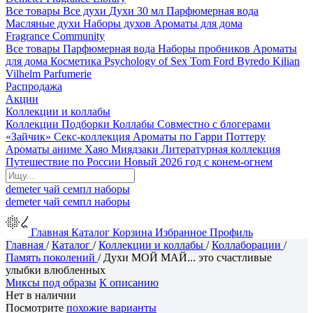
Все товары
Все духи
Духи 30 мл
Парфюмерная вода
Масляные духи
Наборы духов
Ароматы для дома
Fragrance Community
Все товары
Парфюмерная вода
Наборы пробников
Ароматы
для дома
Косметика
Psychology of Sex
Tom Ford
Byredo
Kilian
Vilhelm Parfumerie
Распродажа
Акции
Коллекции и коллабы
Коллекции
Подборки
Коллабы
Совместно с блогерами
«Зайчик»
Секс-коллекция
Ароматы по Гарри Поттеру
Ароматы аниме Хаяо Миядзаки
Литературная коллекция
Путешествие по России
Новый 2026 год с конем-огнем
demeter
чай
семпл
наборы
demeter
чай
семпл
наборы
Главная
Каталог
Корзина
Избранное
Профиль
Главная
/
Каталог
/
Коллекции и коллабы
/
Коллаборации
/
Память поколений
/
Духи МОЙ МАЙ... это счастливые
улыбки влюбленных
Миксы под образы
К описанию
Нет в наличии
Посмотрите
похожие варианты