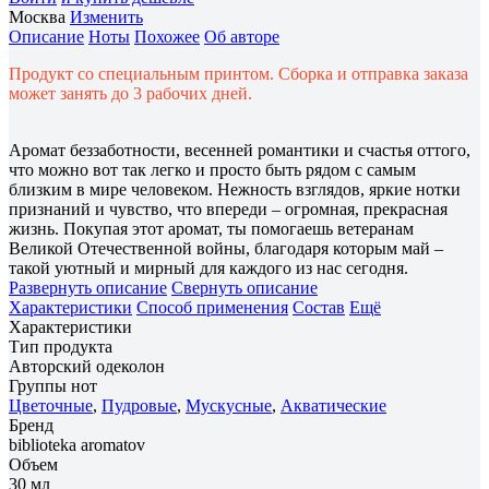
Москва
Изменить
Описание
Ноты
Похожее
Об авторе
Продукт со специальным принтом. Сборка и отправка заказа
может занять до 3 рабочих дней.
Аромат беззаботности, весенней романтики и счастья оттого,
что можно вот так легко и просто быть рядом с самым
близким в мире человеком. Нежность взглядов, яркие нотки
признаний и чувство, что впереди – огромная, прекрасная
жизнь. Покупая этот аромат, ты помогаешь ветеранам
Великой Отечественной войны, благодаря которым май –
такой уютный и мирный для каждого из нас сегодня.
Развернуть описание
Свернуть описание
Характеристики
Способ применения
Состав
Ещё
Характеристики
Тип продукта
Авторский одеколон
Группы нот
Цветочные
,
Пудровые
,
Мускусные
,
Акватические
Бренд
biblioteka aromatov
Объем
30 мл