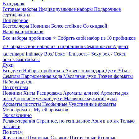
В подарок
Готовые наборы
Индивидуальные наборы
Подарочные
сертификаты
Популярное
Бестселлеры
Новинки
Более стойкие
Со скидкой
Наборы пробников
Все наборы пробников
⭐ Собрать свой набор из 10 пробников
⭐ Собрать свой набор из 5 пробников
Семплбоксы
Адвент
календари
Intimacy Box/ Бокс «Близость»
Sexy box / Секси
бокс
Смартбоксы
Духи
Все духи
Наборы пробников
Адвент календари
Духи 30 мл
Семплы
Парфюмерная вода
Масляные духи
Трэвел-форматы
Наборы духов
По группам
Новинки
Хиты
Распродажа
Ароматы для неё
Ароматы для
него
Дорогие мужские духи
Масляные мужские духи
Ароматы чистоты
Необычные
Чувственные ароматы
Моноароматы
Музей ароматов
Эксклюзивно
Релакс-терапия
Странное, но гениальное
Азия в нотах
Только
на сайте
По нотам
Фруктовые
Пудровые
Сладкие
Цитрусовые
Ягодные