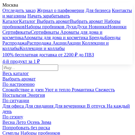
Москва
Отследить заказ
Журнал о парфюмерии
Для бизнеса
Контакты
и магазины
Начать зарабатывать
Каталог
Каталог
Выбрать аромат
Выбрать аромат
Наборы
пробников
Наборы пробников
Духи
Духи
Новинки
Новинки
Сертификаты
Сертификаты
Ароматы для дома и
косметика
Ароматы для дома и косметика
Бренды
Бренды
Распродажа
Распродажа
Акции
Акции
Коллекции и
коллабы
Коллекции и коллабы
100% бесплатная доставка от 2200 ₽ до ПВЗ
4-й продукт за 1 ₽
Весь каталог
Выбрать аромат
По настроению
Спокойствие и дзен
Уют и тепло
Романтика
Свежесть
Ностальгия
Энергия
По ситуации
Для офиса
Для свидания
Для вечеринки
В отпуск
На каждый
день
По сезону
Весна
Лето
Осень
Зима
Попробовать без риска
Семплы
Наборы пробников