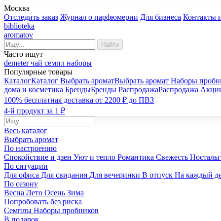
Москва
Отследить заказ
Журнал о парфюмерии
Для бизнеса
Контакты 
biblioteka
aromatov
Найти
Часто ищут
demeter
чай
семпл
наборы
Популярные товары
Каталог
Каталог
Выбрать аромат
Выбрать аромат
Наборы пробн
дома и косметика
Бренды
Бренды
Распродажа
Распродажа
Акци
100% бесплатная доставка от 2200 ₽ до ПВЗ
4-й продукт за 1 ₽
Весь каталог
Выбрать аромат
По настроению
Спокойствие и дзен
Уют и тепло
Романтика
Свежесть
Носталь
По ситуации
Для офиса
Для свидания
Для вечеринки
В отпуск
На каждый д
По сезону
Весна
Лето
Осень
Зима
Попробовать без риска
Семплы
Наборы пробников
В подарок