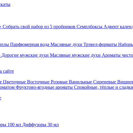
икаты
⭐ Собрать свой набор из 5 пробников
Семплбоксы
Адвент кален
мплы
Парфюмерная вода
Масляные духи
Трэвел-форматы
Наборы
о
Дорогие мужские духи
Масляные мужские духи
Ароматы чист
а сайте
е
Цветочные
Восточные
Розовые
Ванильные
Сиреневые
Вишне
роматом
Фруктово-ягодные ароматы
Спокойные, тёплые и сладк
е
ры 100 мл
Диффузоры 30 мл