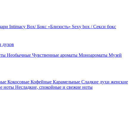
дари
Intimacy Box/ Бокс «Близость»
Sexy box / Секси бокс
 духов
оты
Необычные
Чувственные ароматы
Моноароматы
Музей
вые
Кокосовые
Кофейные
Карамельные
Сладкие духи женские
ие ноты
Несладкие, спокойные и свежие ноты