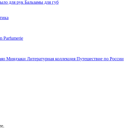
ыло для рук
Бальзамы для губ
тика
m Parfumerie
аяо Миядзаки
Литературная коллекция
Путешествие по России
те.