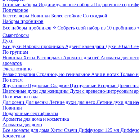
Готовые наборы
Индивидуальные наборы
Подарочные сертиф
Популярное
Бестселлеры
Новинки
Более стойкие
Со скидкой
Наборы пробников
Все наборы пробников
⭐ Собрать свой набор из 10 пробников
Смартбоксы
Духи
Все духи
Наборы пробников
Адвент календари
Духи 30 мл
Се
По группам
Новинки
Хиты
Распродажа
Ароматы для неё
Ароматы для нег
ароматов
Эксклюзивно
Релакс-терапия
Странное, но гениальное
Азия в нотах
Только н
По нотам
Фруктовые
Пудровые
Сладкие
Цитрусовые
Ягодные
Древесны
Цветочные духи для женщины
Духи с древесно-цитрусовым а
По времени года
Для осени
Для весны
Летние духи для него
Летние духи для не
Новинки
Подарочные сертификаты
Ароматы для дома и косметика
Ароматы для дома
Все ароматы для дома
Хиты
Свечи
Диффузоры 125 мл
Диффузо
Косметика