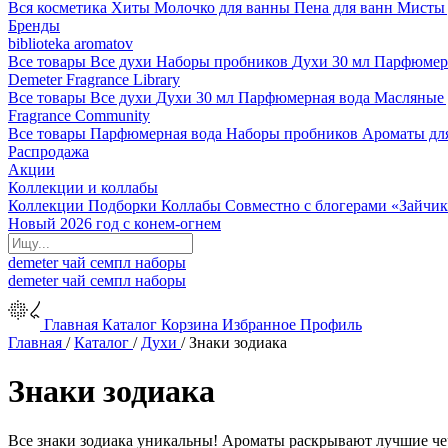
Вся косметика
Хиты
Молочко для ванны
Пена для ванн
Мисты 
Бренды
biblioteka aromatov
Все товары
Все духи
Наборы пробников
Духи 30 мл
Парфюмер
Demeter Fragrance Library
Все товары
Все духи
Духи 30 мл
Парфюмерная вода
Масляные
Fragrance Community
Все товары
Парфюмерная вода
Наборы пробников
Ароматы дл
Распродажа
Акции
Коллекции и коллабы
Коллекции
Подборки
Коллабы
Совместно с блогерами
«Зайчик
Новый 2026 год с конем-огнем
demeter
чай
семпл
наборы
demeter
чай
семпл
наборы
Главная
Каталог
Корзина
Избранное
Профиль
Главная
/
Каталог
/
Духи
/
Знаки зодиака
Знаки зодиака
Все знаки зодиака уникальны! Ароматы раскрывают лучшие чер