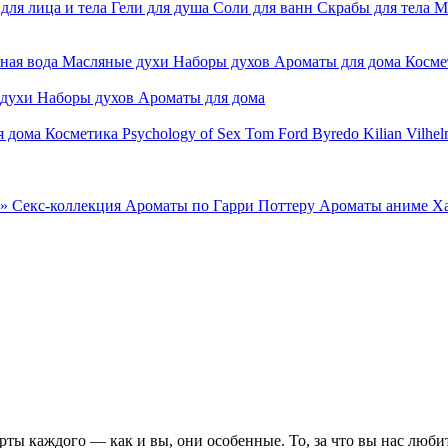
для лица и тела
Гели для душа
Соли для ванн
Скрабы для тела
М
ная вода
Масляные духи
Наборы духов
Ароматы для дома
Косме
 духи
Наборы духов
Ароматы для дома
я дома
Косметика
Psychology of Sex
Tom Ford
Byredo
Kilian
Vilhel
»
Секс-коллекция
Ароматы по Гарри Поттеру
Ароматы аниме Х
ты каждого — как и вы, они особенные. То, за что вы нас люби