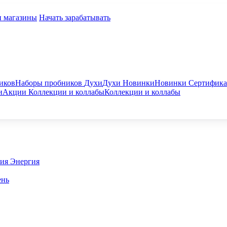
и магазины
Начать зарабатывать
иков
Наборы пробников
Духи
Духи
Новинки
Новинки
Сертифик
и
Акции
Коллекции и коллабы
Коллекции и коллабы
гия
Энергия
ень