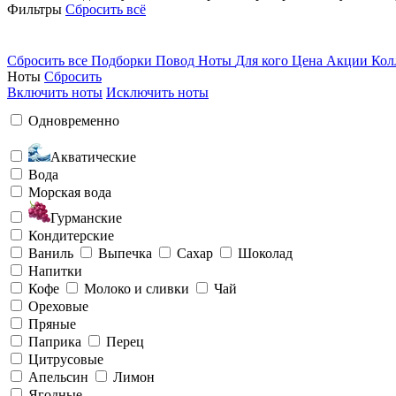
Фильтры
Сбросить всё
Сбросить все
Подборки
Повод
Ноты
Для кого
Цена
Акции
Кол
Ноты
Сбросить
Включить ноты
Исключить ноты
Одновременно
Акватические
Вода
Морская вода
Гурманские
Кондитерские
Ваниль
Выпечка
Сахар
Шоколад
Напитки
Кофе
Молоко и сливки
Чай
Ореховые
Пряные
Паприка
Перец
Цитрусовые
Апельсин
Лимон
Ягодные