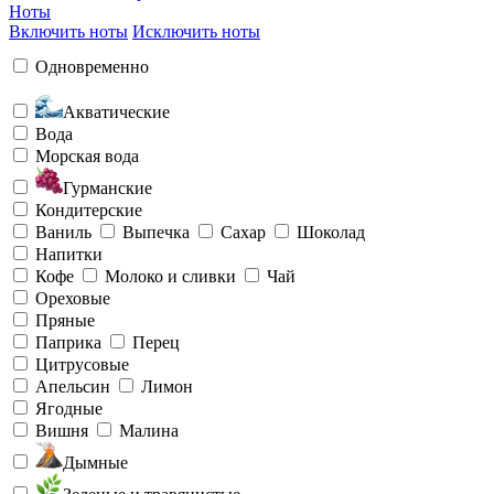
Ноты
Включить ноты
Исключить ноты
Одновременно
Акватические
Вода
Морская вода
Гурманские
Кондитерские
Ваниль
Выпечка
Сахар
Шоколад
Напитки
Кофе
Молоко и сливки
Чай
Ореховые
Пряные
Паприка
Перец
Цитрусовые
Апельсин
Лимон
Ягодные
Вишня
Малина
Дымные