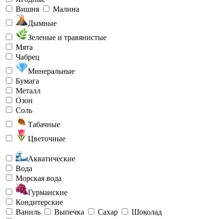
Вишня
Малина
Дымные
Зеленые и травянистые
Мята
Чабрец
Минеральные
Бумага
Металл
Озон
Соль
Табачные
Цветочные
Акватические
Вода
Морская вода
Гурманские
Кондитерские
Ваниль
Выпечка
Сахар
Шоколад