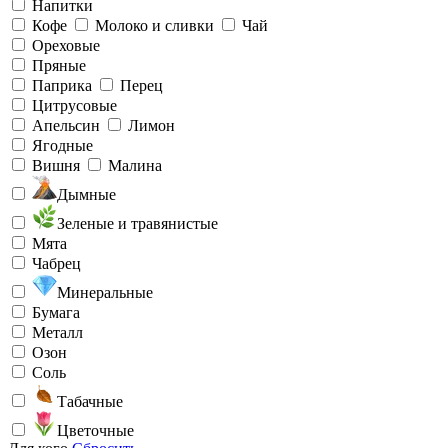
Напитки
Кофе
Молоко и сливки
Чай
Ореховые
Пряные
Паприка
Перец
Цитрусовые
Апельсин
Лимон
Ягодные
Вишня
Малина
Дымные
Зеленые и травянистые
Мята
Чабрец
Минеральные
Бумага
Металл
Озон
Соль
Табачные
Цветочные