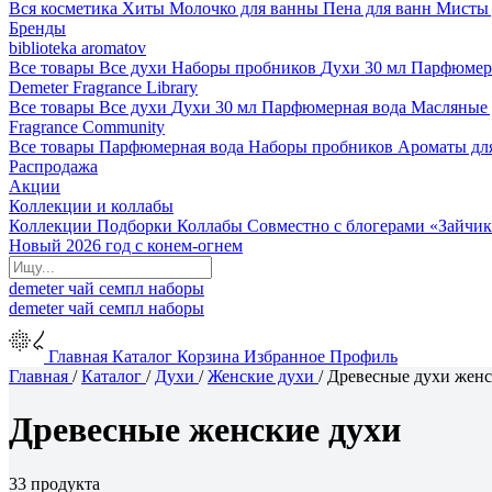
Вся косметика
Хиты
Молочко для ванны
Пена для ванн
Мисты 
Бренды
biblioteka aromatov
Все товары
Все духи
Наборы пробников
Духи 30 мл
Парфюмер
Demeter Fragrance Library
Все товары
Все духи
Духи 30 мл
Парфюмерная вода
Масляные
Fragrance Community
Все товары
Парфюмерная вода
Наборы пробников
Ароматы дл
Распродажа
Акции
Коллекции и коллабы
Коллекции
Подборки
Коллабы
Совместно с блогерами
«Зайчик
Новый 2026 год с конем-огнем
demeter
чай
семпл
наборы
demeter
чай
семпл
наборы
Главная
Каталог
Корзина
Избранное
Профиль
Главная
/
Каталог
/
Духи
/
Женские духи
/
Древесные духи жен
Древесные женские духи
33 продукта