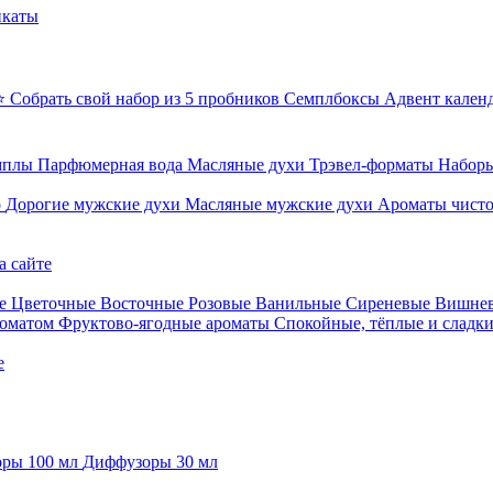
икаты
⭐ Собрать свой набор из 5 пробников
Семплбоксы
Адвент кален
мплы
Парфюмерная вода
Масляные духи
Трэвел-форматы
Наборы
о
Дорогие мужские духи
Масляные мужские духи
Ароматы чист
а сайте
е
Цветочные
Восточные
Розовые
Ванильные
Сиреневые
Вишне
роматом
Фруктово-ягодные ароматы
Спокойные, тёплые и сладк
е
ры 100 мл
Диффузоры 30 мл