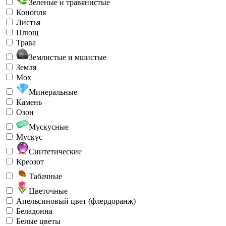
Зеленые и травянистые
Конопля
Листья
Плющ
Трава
Землистые и мшистые
Земля
Мох
Минеральные
Камень
Озон
Мускусные
Мускус
Синтетические
Креозот
Табачные
Цветочные
Апельсиновый цвет (флердоранж)
Беладонна
Белые цветы