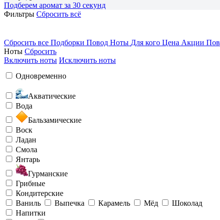
Подберем аромат за 30 секунд
Фильтры
Сбросить всё
Сбросить все
Подборки
Повод
Ноты
Для кого
Цена
Акции
Пов
Ноты
Сбросить
Включить ноты
Исключить ноты
Одновременно
Акватические
Вода
Бальзамические
Воск
Ладан
Смола
Янтарь
Гурманские
Грибные
Кондитерские
Ваниль
Выпечка
Карамель
Мёд
Шоколад
Напитки