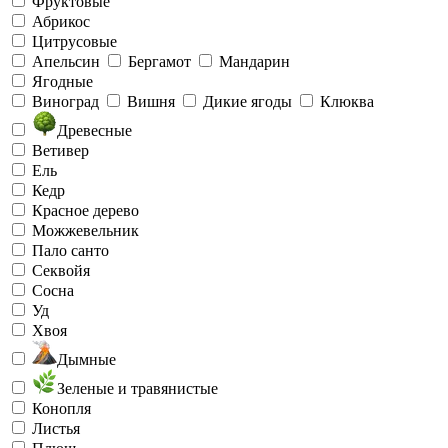
Фруктовые
Абрикос
Цитрусовые
Апельсин
Бергамот
Мандарин
Ягодные
Виноград
Вишня
Дикие ягоды
Клюква
Древесные
Ветивер
Ель
Кедр
Красное дерево
Можжевельник
Пало санто
Секвойя
Сосна
Уд
Хвоя
Дымные
Зеленые и травянистые
Конопля
Листья