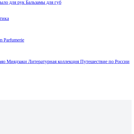
ыло для рук
Бальзамы для губ
тика
m Parfumerie
аяо Миядзаки
Литературная коллекция
Путешествие по России