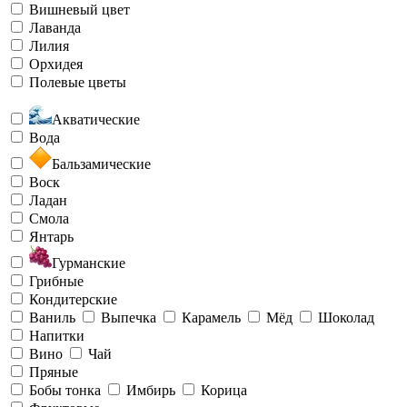
Вишневый цвет
Лаванда
Лилия
Орхидея
Полевые цветы
Акватические
Вода
Бальзамические
Воск
Ладан
Смола
Янтарь
Гурманские
Грибные
Кондитерские
Ваниль
Выпечка
Карамель
Мёд
Шоколад
Напитки
Вино
Чай
Пряные
Бобы тонка
Имбирь
Корица