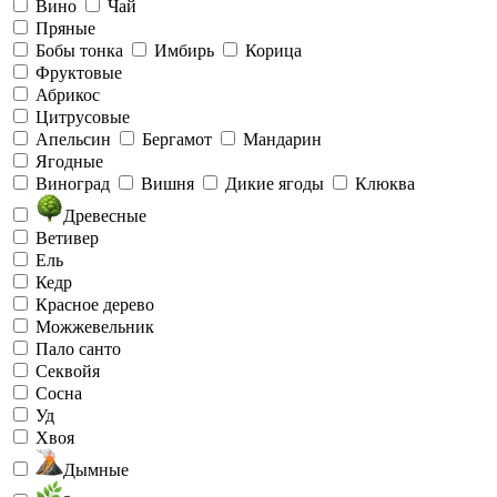
Вино
Чай
Пряные
Бобы тонка
Имбирь
Корица
Фруктовые
Абрикос
Цитрусовые
Апельсин
Бергамот
Мандарин
Ягодные
Виноград
Вишня
Дикие ягоды
Клюква
Древесные
Ветивер
Ель
Кедр
Красное дерево
Можжевельник
Пало санто
Секвойя
Сосна
Уд
Хвоя
Дымные