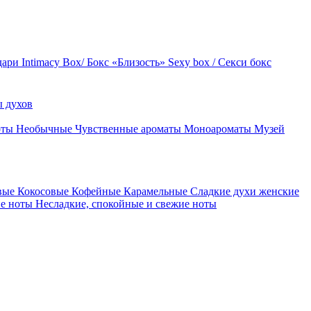
дари
Intimacy Box/ Бокс «Близость»
Sexy box / Секси бокс
 духов
оты
Необычные
Чувственные ароматы
Моноароматы
Музей
вые
Кокосовые
Кофейные
Карамельные
Сладкие духи женские
ие ноты
Несладкие, спокойные и свежие ноты