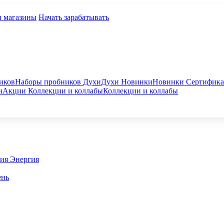
и магазины
Начать зарабатывать
иков
Наборы пробников
Духи
Духи
Новинки
Новинки
Сертифик
и
Акции
Коллекции и коллабы
Коллекции и коллабы
гия
Энергия
ень