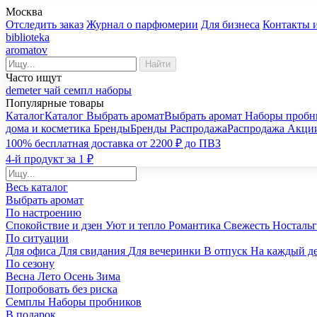
Москва
Отследить заказ
Журнал о парфюмерии
Для бизнеса
Контакты 
biblioteka
aromatov
Найти
Часто ищут
demeter
чай
семпл
наборы
Популярные товары
Каталог
Каталог
Выбрать аромат
Выбрать аромат
Наборы пробн
дома и косметика
Бренды
Бренды
Распродажа
Распродажа
Акци
100% бесплатная доставка от 2200 ₽ до ПВЗ
4-й продукт за 1 ₽
Весь каталог
Выбрать аромат
По настроению
Спокойствие и дзен
Уют и тепло
Романтика
Свежесть
Носталь
По ситуации
Для офиса
Для свидания
Для вечеринки
В отпуск
На каждый д
По сезону
Весна
Лето
Осень
Зима
Попробовать без риска
Семплы
Наборы пробников
В подарок