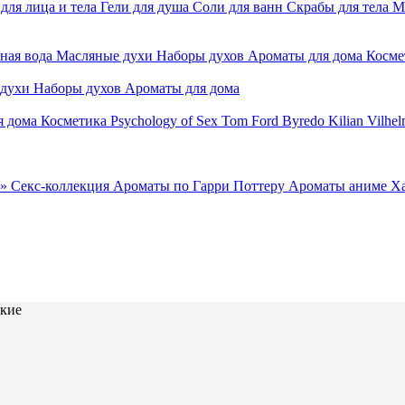
для лица и тела
Гели для душа
Соли для ванн
Скрабы для тела
М
ная вода
Масляные духи
Наборы духов
Ароматы для дома
Косме
 духи
Наборы духов
Ароматы для дома
я дома
Косметика
Psychology of Sex
Tom Ford
Byredo
Kilian
Vilhel
»
Секс-коллекция
Ароматы по Гарри Поттеру
Ароматы аниме Х
ские