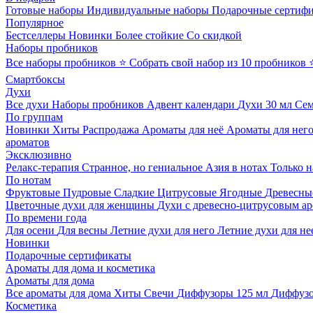
Готовые наборы
Индивидуальные наборы
Подарочные сертиф
Популярное
Бестселлеры
Новинки
Более стойкие
Со скидкой
Наборы пробников
Все наборы пробников
⭐ Собрать свой набор из 10 пробников
Смартбоксы
Духи
Все духи
Наборы пробников
Адвент календари
Духи 30 мл
Се
По группам
Новинки
Хиты
Распродажа
Ароматы для неё
Ароматы для нег
ароматов
Эксклюзивно
Релакс-терапия
Странное, но гениальное
Азия в нотах
Только н
По нотам
Фруктовые
Пудровые
Сладкие
Цитрусовые
Ягодные
Древесны
Цветочные духи для женщины
Духи с древесно-цитрусовым а
По времени года
Для осени
Для весны
Летние духи для него
Летние духи для не
Новинки
Подарочные сертификаты
Ароматы для дома и косметика
Ароматы для дома
Все ароматы для дома
Хиты
Свечи
Диффузоры 125 мл
Диффузо
Косметика