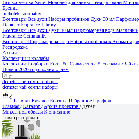
Вся косметика
Хиты
Молочко для ванны
Пена для ванн
Мисты 
Бренды
biblioteka aromatov
Все товары
Все духи
Наборы пробников
Духи 30 мл
Парфюмер
Demeter Fragrance Library
Все товары
Все духи
Духи 30 мл
Парфюмерная вода
Масляные
Fragrance Community
Все товары
Парфюмерная вода
Наборы пробников
Ароматы дл
Распродажа
Акции
Коллекции и коллабы
Коллекции
Подборки
Коллабы
Совместно с блогерами
«Зайчик
Новый 2026 год с конем-огнем
demeter
чай
семпл
наборы
demeter
чай
семпл
наборы
Главная
Каталог
Корзина
Избранное
Профиль
Главная
/
Каталог
/
Архив проектов
/
Дубай
Миксы под образы
К описанию
Товар распродан