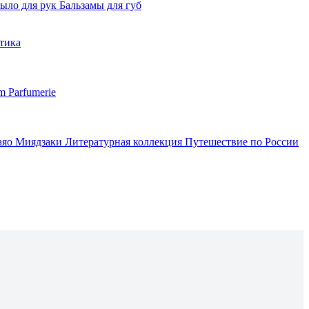
ыло для рук
Бальзамы для губ
тика
m Parfumerie
аяо Миядзаки
Литературная коллекция
Путешествие по России