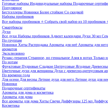
Готовые наборы
Индивидуальные наборы
Подарочные сертиф
Популярное
Бестселлеры
Новинки
Более стойкие
Со скидкой
Наборы пробников
Все наборы пробников
⭐ Собрать свой набор из 10 пробников
Смартбоксы
Духи
Все духи
Наборы пробников
Адвент календари
Духи 30 мл
Се
По группам
Новинки
Хиты
Распродажа
Ароматы для неё
Ароматы для нег
ароматов
Эксклюзивно
Релакс-терапия
Странное, но гениальное
Азия в нотах
Только н
По нотам
Фруктовые
Пудровые
Сладкие
Цитрусовые
Ягодные
Древесны
Цветочные духи для женщины
Духи с древесно-цитрусовым а
По времени года
Для осени
Для весны
Летние духи для него
Летние духи для не
Новинки
Подарочные сертификаты
Ароматы для дома и косметика
Ароматы для дома
Все ароматы для дома
Хиты
Свечи
Диффузоры 125 мл
Диффузо
Косметика