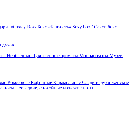
дари
Intimacy Box/ Бокс «Близость»
Sexy box / Секси бокс
 духов
оты
Необычные
Чувственные ароматы
Моноароматы
Музей
вые
Кокосовые
Кофейные
Карамельные
Сладкие духи женские
ие ноты
Несладкие, спокойные и свежие ноты