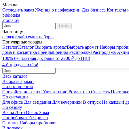
Москва
Отследить заказ
Журнал о парфюмерии
Для бизнеса
Контакты 
biblioteka
aromatov
Найти
Часто ищут
demeter
чай
семпл
наборы
Популярные товары
Каталог
Каталог
Выбрать аромат
Выбрать аромат
Наборы пробн
дома и косметика
Бренды
Бренды
Распродажа
Распродажа
Акци
100% бесплатная доставка от 2200 ₽ до ПВЗ
4-й продукт за 1 ₽
Весь каталог
Выбрать аромат
По настроению
Спокойствие и дзен
Уют и тепло
Романтика
Свежесть
Носталь
По ситуации
Для офиса
Для свидания
Для вечеринки
В отпуск
На каждый д
По сезону
Весна
Лето
Осень
Зима
Попробовать без риска
Семплы
Наборы пробников
В подарок