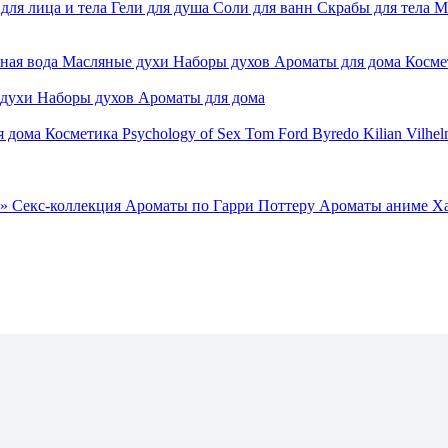
для лица и тела
Гели для душа
Соли для ванн
Скрабы для тела
М
ная вода
Масляные духи
Наборы духов
Ароматы для дома
Косме
 духи
Наборы духов
Ароматы для дома
я дома
Косметика
Psychology of Sex
Tom Ford
Byredo
Kilian
Vilhel
»
Секс-коллекция
Ароматы по Гарри Поттеру
Ароматы аниме Х