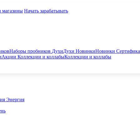
и магазины
Начать зарабатывать
иков
Наборы пробников
Духи
Духи
Новинки
Новинки
Сертифик
и
Акции
Коллекции и коллабы
Коллекции и коллабы
гия
Энергия
ень