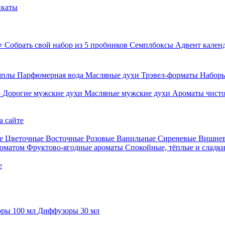
икаты
⭐ Собрать свой набор из 5 пробников
Семплбоксы
Адвент кален
мплы
Парфюмерная вода
Масляные духи
Трэвел-форматы
Наборы
о
Дорогие мужские духи
Масляные мужские духи
Ароматы чист
а сайте
е
Цветочные
Восточные
Розовые
Ванильные
Сиреневые
Вишне
роматом
Фруктово-ягодные ароматы
Спокойные, тёплые и сладк
е
ры 100 мл
Диффузоры 30 мл