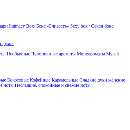
дари
Intimacy Box/ Бокс «Близость»
Sexy box / Секси бокс
 духов
оты
Необычные
Чувственные ароматы
Моноароматы
Музей
вые
Кокосовые
Кофейные
Карамельные
Сладкие духи женские
ие ноты
Несладкие, спокойные и свежие ноты