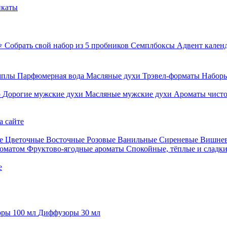
икаты
⭐ Собрать свой набор из 5 пробников
Семплбоксы
Адвент кален
мплы
Парфюмерная вода
Масляные духи
Трэвел-форматы
Наборы
о
Дорогие мужские духи
Масляные мужские духи
Ароматы чист
а сайте
е
Цветочные
Восточные
Розовые
Ванильные
Сиреневые
Вишне
роматом
Фруктово-ягодные ароматы
Спокойные, тёплые и сладк
е
ры 100 мл
Диффузоры 30 мл