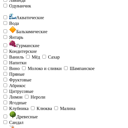
Лаванда
Одуванчик
Акватические
Вода
Бальзамические
Янтарь
Гурманские
Кондитерские
Ваниль
Мёд
Сахар
Напитки
Вино
Молоко и сливки
Шампанское
Пряные
Фруктовые
Абрикос
Цитрусовые
Лимон
Нероли
Ягодные
Клубника
Клюква
Малина
Древесные
Сандал