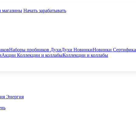
и магазины
Начать зарабатывать
иков
Наборы пробников
Духи
Духи
Новинки
Новинки
Сертифик
и
Акции
Коллекции и коллабы
Коллекции и коллабы
гия
Энергия
ень