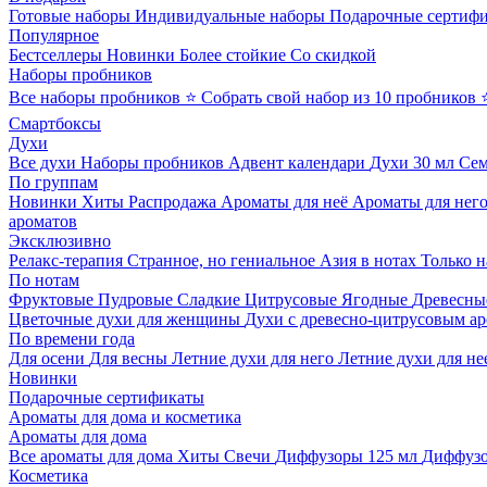
Готовые наборы
Индивидуальные наборы
Подарочные сертиф
Популярное
Бестселлеры
Новинки
Более стойкие
Со скидкой
Наборы пробников
Все наборы пробников
⭐ Собрать свой набор из 10 пробников
Смартбоксы
Духи
Все духи
Наборы пробников
Адвент календари
Духи 30 мл
Се
По группам
Новинки
Хиты
Распродажа
Ароматы для неё
Ароматы для нег
ароматов
Эксклюзивно
Релакс-терапия
Странное, но гениальное
Азия в нотах
Только н
По нотам
Фруктовые
Пудровые
Сладкие
Цитрусовые
Ягодные
Древесны
Цветочные духи для женщины
Духи с древесно-цитрусовым а
По времени года
Для осени
Для весны
Летние духи для него
Летние духи для не
Новинки
Подарочные сертификаты
Ароматы для дома и косметика
Ароматы для дома
Все ароматы для дома
Хиты
Свечи
Диффузоры 125 мл
Диффузо
Косметика