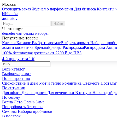
Москва
Отследить заказ
Журнал о парфюмерии
Для бизнеса
Контакты 
biblioteka
aromatov
Найти
Часто ищут
demeter
чай
семпл
наборы
Популярные товары
Каталог
Каталог
Выбрать аромат
Выбрать аромат
Наборы пробн
дома и косметика
Бренды
Бренды
Распродажа
Распродажа
Акци
100% бесплатная доставка от 2200 ₽ до ПВЗ
4-й продукт за 1 ₽
Весь каталог
Выбрать аромат
По настроению
Спокойствие и дзен
Уют и тепло
Романтика
Свежесть
Носталь
По ситуации
Для офиса
Для свидания
Для вечеринки
В отпуск
На каждый д
По сезону
Весна
Лето
Осень
Зима
Попробовать без риска
Семплы
Наборы пробников
В подарок