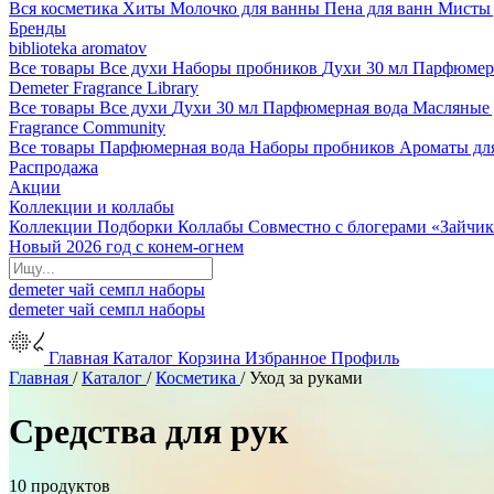
Вся косметика
Хиты
Молочко для ванны
Пена для ванн
Мисты 
Бренды
biblioteka aromatov
Все товары
Все духи
Наборы пробников
Духи 30 мл
Парфюмер
Demeter Fragrance Library
Все товары
Все духи
Духи 30 мл
Парфюмерная вода
Масляные
Fragrance Community
Все товары
Парфюмерная вода
Наборы пробников
Ароматы дл
Распродажа
Акции
Коллекции и коллабы
Коллекции
Подборки
Коллабы
Совместно с блогерами
«Зайчик
Новый 2026 год с конем-огнем
demeter
чай
семпл
наборы
demeter
чай
семпл
наборы
Главная
Каталог
Корзина
Избранное
Профиль
Главная
/
Каталог
/
Косметика
/
Уход за руками
Средства для рук
10 продуктов