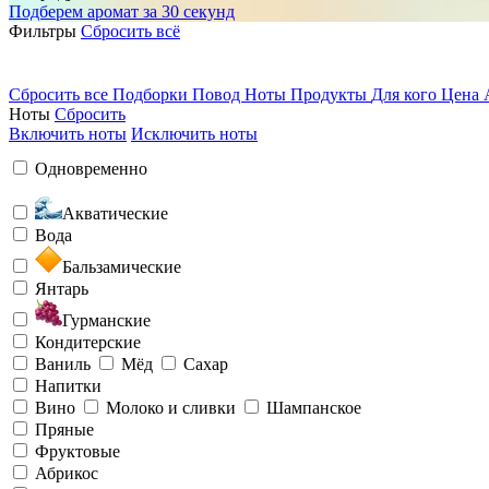
Подберем аромат за 30 секунд
Фильтры
Сбросить всё
Сбросить все
Подборки
Повод
Ноты
Продукты
Для кого
Цена
Ноты
Сбросить
Включить ноты
Исключить ноты
Одновременно
Акватические
Вода
Бальзамические
Янтарь
Гурманские
Кондитерские
Ваниль
Мёд
Сахар
Напитки
Вино
Молоко и сливки
Шампанское
Пряные
Фруктовые
Абрикос