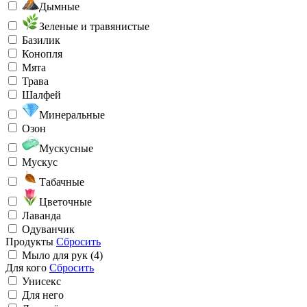
Дымные
Зеленые и травянистые
Базилик
Конопля
Мята
Трава
Шалфей
Минеральные
Озон
Мускусные
Мускус
Табачные
Цветочные
Лаванда
Одуванчик
Продукты
Сбросить
Мыло для рук (4)
Для кого
Сбросить
Унисекс
Для него