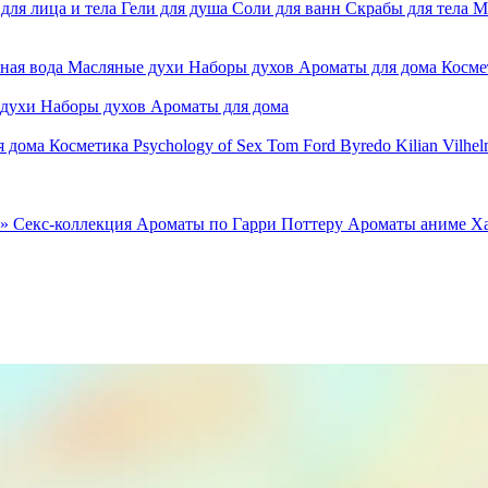
для лица и тела
Гели для душа
Соли для ванн
Скрабы для тела
М
ная вода
Масляные духи
Наборы духов
Ароматы для дома
Косме
 духи
Наборы духов
Ароматы для дома
я дома
Косметика
Psychology of Sex
Tom Ford
Byredo
Kilian
Vilhel
»
Секс-коллекция
Ароматы по Гарри Поттеру
Ароматы аниме Х