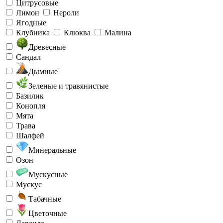
Цитрусовые
Лимон
Нероли
Ягодные
Клубника
Клюква
Малина
Древесные
Сандал
Дымные
Зеленые и травянистые
Базилик
Конопля
Мята
Трава
Шалфей
Минеральные
Озон
Мускусные
Мускус
Табачные
Цветочные