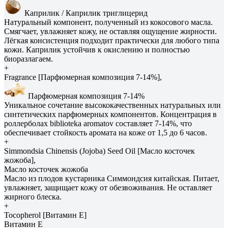
Каприлик / Каприлик триглицерид
Натуральный компонент, полученный из кокосового масла.
Смягчает, увлажняет кожу, не оставляя ощущение жирности.
Лёгкая консистенция подходит практически для любого типа
кожи. Каприлик устойчив к окислению и полностью
биоразлагаем.
+
Fragrance [Парфюмерная композиция 7-14%],
Парфюмерная композиция 7-14%
Уникальное сочетание высококачественных натуральных или
синтетических парфюмерных компонентов. Концентрация в
роллерболах biblioteka aromatov составляет 7-14%, что
обеспечивает стойкость аромата на коже от 1,5 до 6 часов.
+
Simmondsia Сhinensis (Jojoba) Seed Oil [Масло косточек
жожоба],
Масло косточек жожоба
Масло из плодов кустарника Симмондсия китайская. Питает,
увлажняет, защищает кожу от обезвоживания. Не оставляет
жирного блеска.
+
Tocopherol [Витамин E]
Витамин E