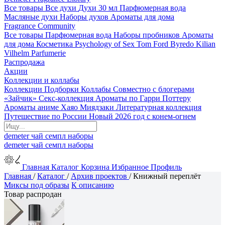
Все товары
Все духи
Духи 30 мл
Парфюмерная вода
Масляные духи
Наборы духов
Ароматы для дома
Fragrance Community
Все товары
Парфюмерная вода
Наборы пробников
Ароматы
для дома
Косметика
Psychology of Sex
Tom Ford
Byredo
Kilian
Vilhelm Parfumerie
Распродажа
Акции
Коллекции и коллабы
Коллекции
Подборки
Коллабы
Совместно с блогерами
«Зайчик»
Секс-коллекция
Ароматы по Гарри Поттеру
Ароматы аниме Хаяо Миядзаки
Литературная коллекция
Путешествие по России
Новый 2026 год с конем-огнем
demeter
чай
семпл
наборы
demeter
чай
семпл
наборы
Главная
Каталог
Корзина
Избранное
Профиль
Главная
/
Каталог
/
Архив проектов
/
Книжный переплёт
Миксы под образы
К описанию
Товар распродан