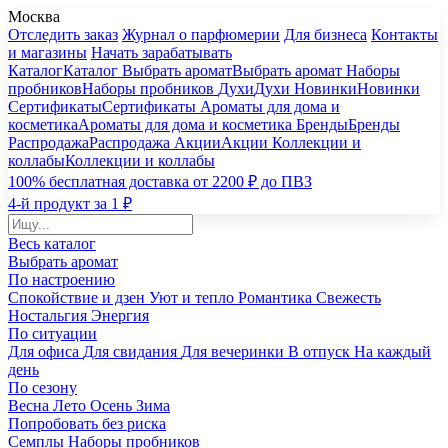
Москва
Отследить заказ
Журнал о парфюмерии
Для бизнеса
Контакты
и магазины
Начать зарабатывать
Каталог
Каталог
Выбрать аромат
Выбрать аромат
Наборы
пробников
Наборы пробников
Духи
Духи
Новинки
Новинки
Сертификаты
Сертификаты
Ароматы для дома и
косметика
Ароматы для дома и косметика
Бренды
Бренды
Распродажа
Распродажа
Акции
Акции
Коллекции и
коллабы
Коллекции и коллабы
100% бесплатная доставка от 2200 ₽ до ПВЗ
4-й продукт за 1 ₽
Весь каталог
Выбрать аромат
По настроению
Спокойствие и дзен
Уют и тепло
Романтика
Свежесть
Ностальгия
Энергия
По ситуации
Для офиса
Для свидания
Для вечеринки
В отпуск
На каждый
день
По сезону
Весна
Лето
Осень
Зима
Попробовать без риска
Семплы
Наборы пробников