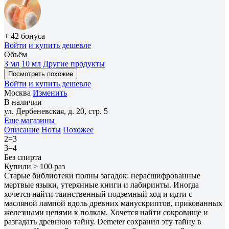
+ 42 бонуса
Войти
и купить дешевле
Объём
3 мл
10 мл
Другие продукты
Посмотреть похожие
Войти
и купить дешевле
Москва
Изменить
В наличии
ул. Дербеневская, д. 20, стр. 5
Еще магазины
Описание
Ноты
Похожее
2=3
3=4
Без спирта
Купили > 100 раз
Старые библиотеки полны загадок: нерасшифрованные
мертвые языки, утерянные книги и лабиринты. Иногда
хочется найти таинственный подземный ход и идти с
масляной лампой вдоль древних манускриптов, прикованных
железными цепями к полкам. Хочется найти сокровище и
разгадать древнюю тайну. Demeter сохранил эту тайну в