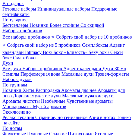
В подарок
Готовые наборы
Индивидуальные наборы
Подарочные
сертификаты
Популярное
Бестселлеры
Новинки
Более стойкие
Со скидкой
Наборы пробников
Все наборы пробников
⭐ Собрать свой набор из 10 пробников
⭐ Собрать свой набор из 5 пробников
Семплбоксы
Адвент
календари
Intimacy Box/ Бокс «Близость»
Sexy box / Секси
бокс
Смартбоксы
Духи
Все духи
Наборы пробников
Адвент календари
Духи 30 мл
Семплы
Парфюмерная вода
Масляные духи
Трэвел-форматы
Наборы духов
По группам
Новинки
Хиты
Распродажа
Ароматы для неё
Ароматы для
него
Дорогие мужские духи
Масляные мужские духи
Ароматы чистоты
Необычные
Чувственные ароматы
Моноароматы
Музей ароматов
Эксклюзивно
Релакс-терапия
Странное, но гениальное
Азия в нотах
Только
на сайте
По нотам
Фруктовые
Пудровые
Сладкие
Цитрусовые
Ягодные