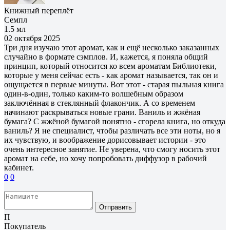
Книжный переплёт
Семпл
1.5 мл
02 октября 2025
Три дня изучаю этот аромат, как и ещё несколько заказанных
случайно в формате сэмплов. И, кажется, я поняла общий
принцип, который относится ко всем ароматам Библиотеки,
которые у меня сейчас есть - как аромат называется, так он и
ощущается в первые минуты. Вот этот - старая пыльная книга
один-в-один, только каким-то волшебным образом
заключённая в стеклянный флакончик. А со временем
начинают раскрываться новые грани. Ваниль и жжёная
бумага? С жжёной бумагой понятно - сгорела книга, но откуда
ваниль? Я не специалист, чтобы различать все эти ноты, но я
их чувствую, и воображение дорисовывает истории - это
очень интересное занятие. Не уверена, что смогу носить этот
аромат на себе, но хочу попробовать диффузор в рабочий
кабинет.
0
0
Отправить
П
Покупатель