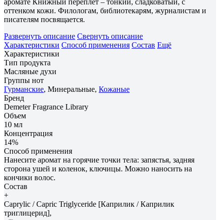
аромате Книжный переплет – тонкий, сладковатый, с
оттенком кожи. Филологам, библиотекарям, журналистам и
писателям посвящается.
Развернуть описание
Свернуть описание
Характеристики
Способ применения
Состав
Ещё
Характеристики
Тип продукта
Масляные духи
Группы нот
Гурманские
, Минеральные,
Кожаные
Бренд
Demeter Fragrance Library
Объем
10 мл
Концентрация
14%
Способ применения
Нанесите аромат на горячие точки тела: запястья, задняя
сторона ушей и коленок, ключицы. Можно наносить на
кончики волос.
Состав
+
Caprylic / Capric Triglyceride [Каприлик / Каприлик
триглицерид],