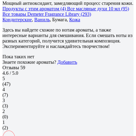
Мощный антиоксидант, замедляющий процесс старения кожи.
Продукты с этим ароматом (4)
Все масляные духи 10 мл (95)
Все товары Demeter Fragrance Library (293)
Кондитерские
,
Ваниль
, Бумага,
Кожа
Здесь вы найдете схожие по нотам ароматы, а также
интересные варианты для смешивания. Если смешать ноты из
разных категорий, получится удивительная композиция.
Экспериментируйте и наслаждайтесь творчеством!
Пока таких нет
Знаете похожие ароматы?
Добавить
Отзывы
59
4.6
/ 5.0
5
(47)
4
(7)
3
(3)
2
(0)
1
(2)