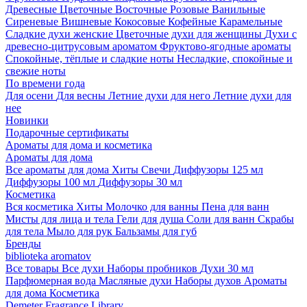
Древесные
Цветочные
Восточные
Розовые
Ванильные
Сиреневые
Вишневые
Кокосовые
Кофейные
Карамельные
Сладкие духи женские
Цветочные духи для женщины
Духи с
древесно-цитрусовым ароматом
Фруктово-ягодные ароматы
Спокойные, тёплые и сладкие ноты
Несладкие, спокойные и
свежие ноты
По времени года
Для осени
Для весны
Летние духи для него
Летние духи для
нее
Новинки
Подарочные сертификаты
Ароматы для дома и косметика
Ароматы для дома
Все ароматы для дома
Хиты
Свечи
Диффузоры 125 мл
Диффузоры 100 мл
Диффузоры 30 мл
Косметика
Вся косметика
Хиты
Молочко для ванны
Пена для ванн
Мисты для лица и тела
Гели для душа
Соли для ванн
Скрабы
для тела
Мыло для рук
Бальзамы для губ
Бренды
biblioteka aromatov
Все товары
Все духи
Наборы пробников
Духи 30 мл
Парфюмерная вода
Масляные духи
Наборы духов
Ароматы
для дома
Косметика
Demeter Fragrance Library