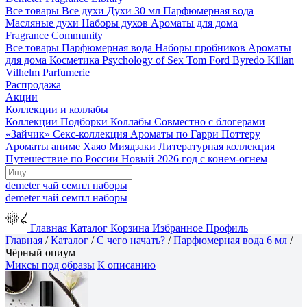
Все товары
Все духи
Духи 30 мл
Парфюмерная вода
Масляные духи
Наборы духов
Ароматы для дома
Fragrance Community
Все товары
Парфюмерная вода
Наборы пробников
Ароматы
для дома
Косметика
Psychology of Sex
Tom Ford
Byredo
Kilian
Vilhelm Parfumerie
Распродажа
Акции
Коллекции и коллабы
Коллекции
Подборки
Коллабы
Совместно с блогерами
«Зайчик»
Секс-коллекция
Ароматы по Гарри Поттеру
Ароматы аниме Хаяо Миядзаки
Литературная коллекция
Путешествие по России
Новый 2026 год с конем-огнем
demeter
чай
семпл
наборы
demeter
чай
семпл
наборы
Главная
Каталог
Корзина
Избранное
Профиль
Главная
/
Каталог
/
С чего начать?
/
Парфюмерная вода 6 мл
/
Чёрный опиум
Миксы под образы
К описанию