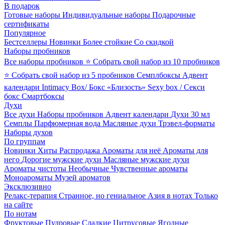
В подарок
Готовые наборы
Индивидуальные наборы
Подарочные
сертификаты
Популярное
Бестселлеры
Новинки
Более стойкие
Со скидкой
Наборы пробников
Все наборы пробников
⭐ Собрать свой набор из 10 пробников
⭐ Собрать свой набор из 5 пробников
Семплбоксы
Адвент
календари
Intimacy Box/ Бокс «Близость»
Sexy box / Секси
бокс
Смартбоксы
Духи
Все духи
Наборы пробников
Адвент календари
Духи 30 мл
Семплы
Парфюмерная вода
Масляные духи
Трэвел-форматы
Наборы духов
По группам
Новинки
Хиты
Распродажа
Ароматы для неё
Ароматы для
него
Дорогие мужские духи
Масляные мужские духи
Ароматы чистоты
Необычные
Чувственные ароматы
Моноароматы
Музей ароматов
Эксклюзивно
Релакс-терапия
Странное, но гениальное
Азия в нотах
Только
на сайте
По нотам
Фруктовые
Пудровые
Сладкие
Цитрусовые
Ягодные