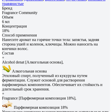
травянистые
Бренд
Fragrance Community
Объем
6 мл
Концентрация
18%
Способ применения
Нанесите аромат на горячие точки тела: запястья, задняя
сторона ушей и коленок, ключицы. Можно наносить на
кончики волос.
Состав
+
Alcohol denat [Алкогольная основа],
Алкогольная основа
Этиловый спирт, полученный из кукурузы путем
ферментации. Служит основой для растворения
парфюмерных компонентов. Обеспечивает их стойкость и
длительный срок хранения.
+
Fragrance [Парфюмерная композиция 18%],
Парфюмерная композиция 18%
Уникальное сочетание высококачественных натуральных или