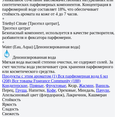
синтетических парфюмерных компонентов. Концентрация в
парфюмерной воде составляет 18%, что обеспечивает
стойкость аромата на коже от 4 до 7 часов.
+
Triethyl Citrate [Триэтил цитрат],
Триэтил цитрат
Безопасный компонент, используется в качестве растворителя,
разбавителя и фиксатора парфюмерии.
+
Water (Eau, Aqua) [Деионизированная вода]
Деионизированная вода
Мягкая вода высокой степени очистки, не содержит солей. За
счет чистоты вода увеличивает срок хранения парфюмерного
или косметического средства.
Продукты с этим ароматом (1)
Вся парфюмерная вода 6 мл
(208)
Все товары Fragrance Community (188)
Кондитерские
,
Пряные
,
Фруктовые
, Кедр,
Жасмин
,
Ваниль
,
Перец,
Груша
, Напитки,
Кофе
, Ореховые, Миндаль,
Пачули
,
Апельсиновый цвет (флердоранж), Лакричник, Кашмеран
Стойкость
Яркость
Сладость
Свежесть