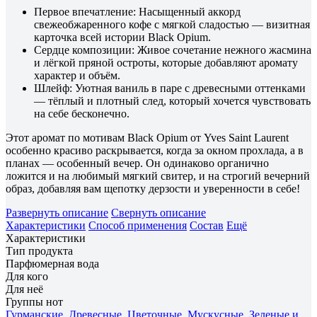
Первое впечатление: Насыщенный аккорд
свежеобжаренного кофе с мягкой сладостью — визитная
карточка всей истории Black Opium.
Сердце композиции: Живое сочетание нежного жасмина
и лёгкой пряной остроты, которые добавляют аромату
характер и объём.
Шлейф: Уютная ваниль в паре с древесными оттенками
— тёплый и плотный след, который хочется чувствовать
на себе бесконечно.
Этот аромат по мотивам Black Opium от Yves Saint Laurent
особенно красиво раскрывается, когда за окном прохлада, а в
планах — особенный вечер. Он одинаково органично
ложится и на любимый мягкий свитер, и на строгий вечерний
образ, добавляя вам щепотку дерзости и уверенности в себе!
Развернуть описание
Свернуть описание
Характеристики
Способ применения
Состав
Ещё
Характеристики
Тип продукта
Парфюмерная вода
Для кого
Для неё
Группы нот
Гурманские
,
Древесные
,
Цветочные
,
Мускусные
,
Зеленые и