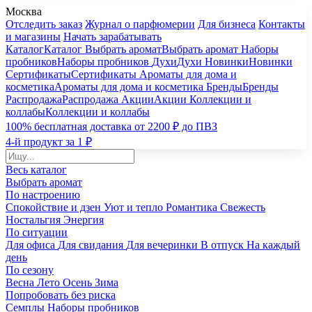
Москва
Отследить заказ
Журнал о парфюмерии
Для бизнеса
Контакты
и магазины
Начать зарабатывать
Каталог
Каталог
Выбрать аромат
Выбрать аромат
Наборы
пробников
Наборы пробников
Духи
Духи
Новинки
Новинки
Сертификаты
Сертификаты
Ароматы для дома и
косметика
Ароматы для дома и косметика
Бренды
Бренды
Распродажа
Распродажа
Акции
Акции
Коллекции и
коллабы
Коллекции и коллабы
100% бесплатная доставка от 2200 ₽ до ПВЗ
4-й продукт за 1 ₽
Весь каталог
Выбрать аромат
По настроению
Спокойствие и дзен
Уют и тепло
Романтика
Свежесть
Ностальгия
Энергия
По ситуации
Для офиса
Для свидания
Для вечеринки
В отпуск
На каждый
день
По сезону
Весна
Лето
Осень
Зима
Попробовать без риска
Семплы
Наборы пробников