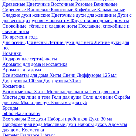
Древесные
Цветочные
Восточные
Розовые
Ванильные
Сиреневые
Вишневые
Кокосовые
Кофейные
Карамельные
Сладкие духи женские
Цветочные духи для женщины
Духи с
древесно-цитрусовым ароматом
Фруктово-ягодные ароматы
Спокойные, тёплые и сладкие ноты
Несладкие, спокойные и
свежие ноты
По времени года
Для осени
Для весны
Летние духи для него
Летние духи для
нее
Новинки
Подарочные сертификаты
Ароматы для дома и косметика
Ароматы для дома
Все ароматы для дома
Хиты
Свечи
Диффузоры 125 мл
Диффузоры 100 мл
Диффузоры 30 мл
Косметика
Вся косметика
Хиты
Молочко для ванны
Пена для ванн
Мисты для лица и тела
Гели для душа
Соли для ванн
Скрабы
для тела
Мыло для рук
Бальзамы для губ
Бренды
biblioteka aromatov
Все товары
Все духи
Наборы пробников
Духи 30 мл
Парфюмерная вода
Масляные духи
Наборы духов
Ароматы
для дома
Косметика
Demeter Fragrance Library