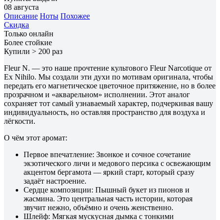
08 августа
Описание
Ноты
Похожее
Скидка
Только онлайн
Более стойкие
Купили > 200 раз
Fleur N. — это наше прочтение культового Fleur Narcotique от
Ex Nihilo. Мы создали эти духи по мотивам оригинала, чтобы
передать его магнетическое цветочное притяжение, но в более
прозрачном и «акварельном» исполнении. Этот аналог
сохраняет тот самый узнаваемый характер, подчеркивая вашу
индивидуальность, но оставляя пространство для воздуха и
лёгкости.
О чём этот аромат:
Первое впечатление: Звонкое и сочное сочетание
экзотического личи и медового персика с освежающим
акцентом бергамота — яркий старт, который сразу
задаёт настроение.
Сердце композиции: Пышный букет из пионов и
жасмина. Это центральная часть истории, которая
звучит нежно, объёмно и очень женственно.
Шлейф: Мягкая мускусная дымка с тонкими