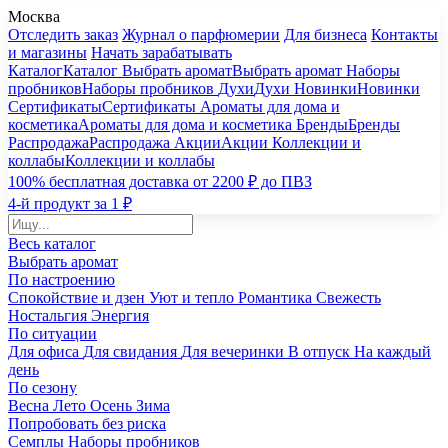
Москва
Отследить заказ
Журнал о парфюмерии
Для бизнеса
Контакты
и магазины
Начать зарабатывать
Каталог
Каталог
Выбрать аромат
Выбрать аромат
Наборы
пробников
Наборы пробников
Духи
Духи
Новинки
Новинки
Сертификаты
Сертификаты
Ароматы для дома и
косметика
Ароматы для дома и косметика
Бренды
Бренды
Распродажа
Распродажа
Акции
Акции
Коллекции и
коллабы
Коллекции и коллабы
100% бесплатная доставка от 2200 ₽ до ПВЗ
4-й продукт за 1 ₽
Весь каталог
Выбрать аромат
По настроению
Спокойствие и дзен
Уют и тепло
Романтика
Свежесть
Ностальгия
Энергия
По ситуации
Для офиса
Для свидания
Для вечеринки
В отпуск
На каждый
день
По сезону
Весна
Лето
Осень
Зима
Попробовать без риска
Семплы
Наборы пробников