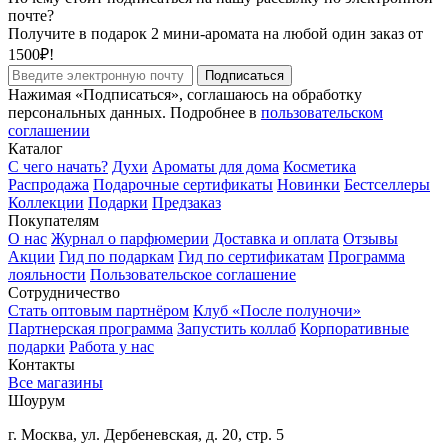
почте?
Получите в подарок 2 мини-аромата на любой один заказ от
1500₽!
Подписаться
Нажимая «Подписаться», соглашаюсь на обработку
персональных данных. Подробнее в
пользовательском
соглашении
Каталог
С чего начать?
Духи
Ароматы для дома
Косметика
Распродажа
Подарочные сертификаты
Новинки
Бестселлеры
Коллекции
Подарки
Предзаказ
Покупателям
О нас
Журнал о парфюмерии
Доставка и оплата
Отзывы
Акции
Гид по подаркам
Гид по сертификатам
Программа
лояльности
Пользовательское соглашение
Сотрудничество
Стать оптовым партнёром
Клуб «После полуночи»
Партнерская программа
Запустить коллаб
Корпоративные
подарки
Работа у нас
Контакты
Все магазины
Шоурум
г. Москва, ул. Дербеневская, д. 20, стр. 5