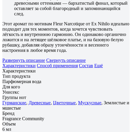
древесными оттенками — бархатистый финал, который
оставляет за собой благородный и запоминающийся
след.
Этот аромат по мотивам Fleur Narcotique от Ex Nihilo идеально
подходит для тех моментов, когда хочется чувствовать
лёгкость и внутреннюю гармонию. Он одинаково органично
ложится и на летящее шёлковое платье, и на базовую белую
рубашку, добавляя образу утончённости и весеннего
настроения в любое время года.
Развернуть описание
Свернуть описание
Характеристики
Способ применения
Состав
Ещё
Характеристики
Тип продукта
Парфюмерная вода
Для кого
Унисекс
Группы нот
Гурманские
,
Древесные
,
Цветочные
,
Мускусные
, Землистые и
мшистые
Бренд
Fragrance Community
Объем
6 мл