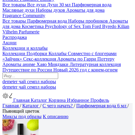
Все товары
Все духи
Духи 30 мл
Парфюмерная вода
Масляные духи
Наборы духов
Ароматы для дома
Fragrance Community
Все товары
Парфюмерная вода
Наборы пробников
Ароматы
для дома
Косметика
Psychology of Sex
Tom Ford
Byredo
Kilian
Vilhelm Parfumerie
Распродажа
Акции
Коллекции и коллабы
Коллекции
Подборки
Коллабы
Совместно с блогерами
«Зайчик»
Секс-коллекция
Ароматы по Гарри Поттеру
Ароматы аниме Хаяо Миядзаки
Литературная коллекция
Путешествие по России
Новый 2026 год с конем-огнем
demeter
чай
семпл
наборы
demeter
чай
семпл
наборы
Главная
Каталог
Корзина
Избранное
Профиль
Главная
/
Каталог
/
С чего начать?
/
Парфюмерная вода 6 мл
/
Пьянящий цветок
Миксы под образы
К описанию