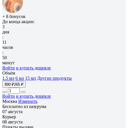
+ 8 бонусов
До конца акции:
3
дня
:
11
часов
:
50
минут
Войти
и купить дешевле
Объём
1.5 мл
6 мл
15 мл
Другие продукты
890 ₽
265 ₽
Войти
и купить дешевле
Москва
Изменить
Бесплатно из шоурума
07 августа
Курьер
08 августа
Пункты выдачи