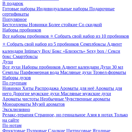
В подарок
Готовые наборы
Индивидуальные наборы
Подарочные
сертификаты
Популярное
Бестселлеры
Новинки
Более стойкие
Со скидкой
Наборы пробников
Все наборы пробников
⭐ Собрать свой набор из 10 пробников
⭐ Собрать свой набор из 5 пробников
Семплбоксы
Адвент
календари
Intimacy Box/ Бокс «Близость»
Sexy box / Секси
бокс
Смартбоксы
Духи
Все духи
Наборы пробников
Адвент календари
Духи 30 мл
Семплы
Парфюмерная вода
Масляные духи
Трэвел-форматы
Наборы духов
По группам
Новинки
Хиты
Распродажа
Ароматы для неё
Ароматы для
него
Дорогие мужские духи
Масляные мужские духи
Ароматы чистоты
Необычные
Чувственные ароматы
Моноароматы
Музей ароматов
Эксклюзивно
Релакс-терапия
Странное, но гениальное
Азия в нотах
Только
на сайте
По нотам
Фруктовые
Пудровые
Сладкие
Цитрусовые
Ягодные