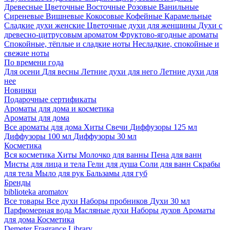
Древесные
Цветочные
Восточные
Розовые
Ванильные
Сиреневые
Вишневые
Кокосовые
Кофейные
Карамельные
Сладкие духи женские
Цветочные духи для женщины
Духи с
древесно-цитрусовым ароматом
Фруктово-ягодные ароматы
Спокойные, тёплые и сладкие ноты
Несладкие, спокойные и
свежие ноты
По времени года
Для осени
Для весны
Летние духи для него
Летние духи для
нее
Новинки
Подарочные сертификаты
Ароматы для дома и косметика
Ароматы для дома
Все ароматы для дома
Хиты
Свечи
Диффузоры 125 мл
Диффузоры 100 мл
Диффузоры 30 мл
Косметика
Вся косметика
Хиты
Молочко для ванны
Пена для ванн
Мисты для лица и тела
Гели для душа
Соли для ванн
Скрабы
для тела
Мыло для рук
Бальзамы для губ
Бренды
biblioteka aromatov
Все товары
Все духи
Наборы пробников
Духи 30 мл
Парфюмерная вода
Масляные духи
Наборы духов
Ароматы
для дома
Косметика
Demeter Fragrance Library