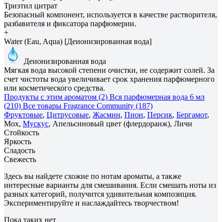
Триэтил цитрат
Безопасный компонент, используется в качестве растворителя,
разбавителя и фиксатора парфюмерии.
+
Water (Eau, Aqua) [Деионизированная вода]
Деионизированная вода
Мягкая вода высокой степени очистки, не содержит солей. За
счет чистоты вода увеличивает срок хранения парфюмерного
или косметического средства.
Продукты с этим ароматом (2)
Вся парфюмерная вода 6 мл
(210)
Все товары Fragrance Community (187)
Фруктовые
,
Цитрусовые
,
Жасмин
,
Пион
,
Персик
,
Бергамот
,
Мох,
Мускус
, Апельсиновый цвет (флердоранж), Личи
Стойкость
Яркость
Сладость
Свежесть
Здесь вы найдете схожие по нотам ароматы, а также
интересные варианты для смешивания. Если смешать ноты из
разных категорий, получится удивительная композиция.
Экспериментируйте и наслаждайтесь творчеством!
Пока таких нет