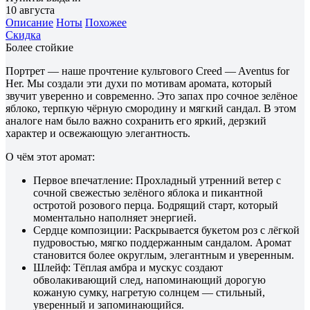
10 августа
Описание
Ноты
Похожее
Скидка
Более стойкие
Портрет — наше прочтение культового Creed — Aventus for
Her. Мы создали эти духи по мотивам аромата, который
звучит уверенно и современно. Это запах про сочное зелёное
яблоко, терпкую чёрную смородину и мягкий сандал. В этом
аналоге нам было важно сохранить его яркий, дерзкий
характер и освежающую элегантность.
О чём этот аромат:
Первое впечатление: Прохладный утренний ветер с
сочной свежестью зелёного яблока и пикантной
остротой розового перца. Бодрящий старт, который
моментально наполняет энергией.
Сердце композиции: Раскрывается букетом роз с лёгкой
пудровостью, мягко поддержанным сандалом. Аромат
становится более округлым, элегантным и уверенным.
Шлейф: Тёплая амбра и мускус создают
обволакивающий след, напоминающий дорогую
кожаную сумку, нагретую солнцем — стильный,
уверенный и запоминающийся.