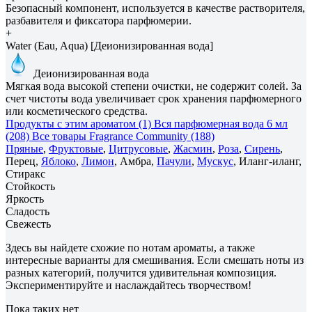
Безопасный компонент, используется в качестве растворителя,
разбавителя и фиксатора парфюмерии.
+
Water (Eau, Aqua) [Деионизированная вода]
Деионизированная вода
Мягкая вода высокой степени очистки, не содержит солей. За
счет чистоты вода увеличивает срок хранения парфюмерного
или косметического средства.
Продукты с этим ароматом (1)
Вся парфюмерная вода 6 мл
(208)
Все товары Fragrance Community (188)
Пряные
,
Фруктовые
,
Цитрусовые
,
Жасмин
,
Роза
,
Сирень
,
Перец,
Яблоко
,
Лимон
, Амбра,
Пачули
,
Мускус
, Иланг-иланг,
Стиракс
Стойкость
Яркость
Сладость
Свежесть
Здесь вы найдете схожие по нотам ароматы, а также
интересные варианты для смешивания. Если смешать ноты из
разных категорий, получится удивительная композиция.
Экспериментируйте и наслаждайтесь творчеством!
Пока таких нет