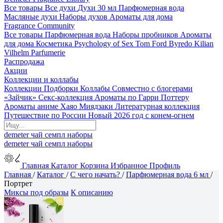
Все товары
Все духи
Духи 30 мл
Парфюмерная вода
Масляные духи
Наборы духов
Ароматы для дома
Fragrance Community
Все товары
Парфюмерная вода
Наборы пробников
Ароматы
для дома
Косметика
Psychology of Sex
Tom Ford
Byredo
Kilian
Vilhelm Parfumerie
Распродажа
Акции
Коллекции и коллабы
Коллекции
Подборки
Коллабы
Совместно с блогерами
«Зайчик»
Секс-коллекция
Ароматы по Гарри Поттеру
Ароматы аниме Хаяо Миядзаки
Литературная коллекция
Путешествие по России
Новый 2026 год с конем-огнем
demeter
чай
семпл
наборы
demeter
чай
семпл
наборы
Главная
Каталог
Корзина
Избранное
Профиль
Главная
/
Каталог
/
С чего начать?
/
Парфюмерная вода 6 мл
/
Портрет
Миксы под образы
К описанию