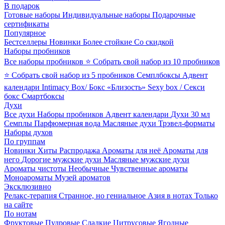
В подарок
Готовые наборы
Индивидуальные наборы
Подарочные
сертификаты
Популярное
Бестселлеры
Новинки
Более стойкие
Со скидкой
Наборы пробников
Все наборы пробников
⭐ Собрать свой набор из 10 пробников
⭐ Собрать свой набор из 5 пробников
Семплбоксы
Адвент
календари
Intimacy Box/ Бокс «Близость»
Sexy box / Секси
бокс
Смартбоксы
Духи
Все духи
Наборы пробников
Адвент календари
Духи 30 мл
Семплы
Парфюмерная вода
Масляные духи
Трэвел-форматы
Наборы духов
По группам
Новинки
Хиты
Распродажа
Ароматы для неё
Ароматы для
него
Дорогие мужские духи
Масляные мужские духи
Ароматы чистоты
Необычные
Чувственные ароматы
Моноароматы
Музей ароматов
Эксклюзивно
Релакс-терапия
Странное, но гениальное
Азия в нотах
Только
на сайте
По нотам
Фруктовые
Пудровые
Сладкие
Цитрусовые
Ягодные