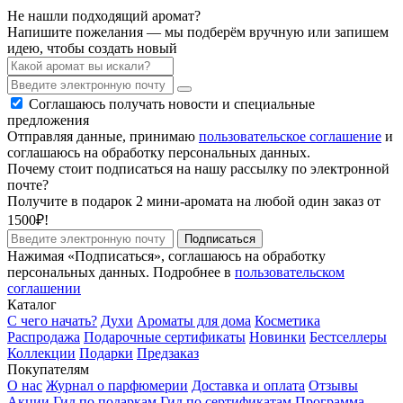
Не нашли подходящий аромат?
Напишите пожелания — мы подберём вручную или запишем
идею, чтобы создать новый
Соглашаюсь получать новости и специальные
предложения
Отправляя данные, принимаю
пользовательское соглашение
и
соглашаюсь на обработку персональных данных.
Почему стоит подписаться на нашу рассылку по электронной
почте?
Получите в подарок 2 мини-аромата на любой один заказ от
1500₽!
Подписаться
Нажимая «Подписаться», соглашаюсь на обработку
персональных данных. Подробнее в
пользовательском
соглашении
Каталог
С чего начать?
Духи
Ароматы для дома
Косметика
Распродажа
Подарочные сертификаты
Новинки
Бестселлеры
Коллекции
Подарки
Предзаказ
Покупателям
О нас
Журнал о парфюмерии
Доставка и оплата
Отзывы
Акции
Гид по подаркам
Гид по сертификатам
Программа