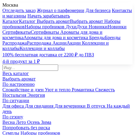
Москва
Отследить заказ
Журнал о парфюмерии
Для бизнеса
Контакты
и магазины
Начать зарабатывать
Каталог
Каталог
Выбрать аромат
Выбрать аромат
Наборы
пробников
Наборы пробников
Духи
Духи
Новинки
Новинки
Сертификаты
Сертификаты
Ароматы для дома и
косметика
Ароматы для дома и косметика
Бренды
Бренды
Распродажа
Распродажа
Акции
Акции
Коллекции и
коллабы
Коллекции и коллабы
100% бесплатная доставка от 2200 ₽ до ПВЗ
4-й продукт за 1 ₽
Весь каталог
Выбрать аромат
По настроению
Спокойствие и дзен
Уют и тепло
Романтика
Свежесть
Ностальгия
Энергия
По ситуации
Для офиса
Для свидания
Для вечеринки
В отпуск
На каждый
день
По сезону
Весна
Лето
Осень
Зима
Попробовать без риска
Семплы
Наборы пробников