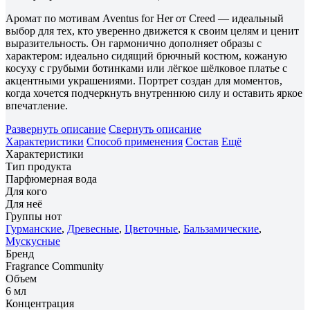
Аромат по мотивам Aventus for Her от Creed — идеальный
выбор для тех, кто уверенно движется к своим целям и ценит
выразительность. Он гармонично дополняет образы с
характером: идеально сидящий брючный костюм, кожаную
косуху с грубыми ботинками или лёгкое шёлковое платье с
акцентными украшениями. Портрет создан для моментов,
когда хочется подчеркнуть внутреннюю силу и оставить яркое
впечатление.
Развернуть описание
Свернуть описание
Характеристики
Способ применения
Состав
Ещё
Характеристики
Тип продукта
Парфюмерная вода
Для кого
Для неё
Группы нот
Гурманские
,
Древесные
,
Цветочные
,
Бальзамические
,
Мускусные
Бренд
Fragrance Community
Объем
6 мл
Концентрация