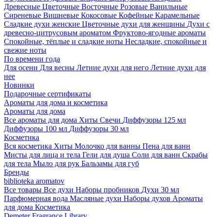
Древесные
Цветочные
Восточные
Розовые
Ванильные
Сиреневые
Вишневые
Кокосовые
Кофейные
Карамельные
Сладкие духи женские
Цветочные духи для женщины
Духи с
древесно-цитрусовым ароматом
Фруктово-ягодные ароматы
Спокойные, тёплые и сладкие ноты
Несладкие, спокойные и
свежие ноты
По времени года
Для осени
Для весны
Летние духи для него
Летние духи для
нее
Новинки
Подарочные сертификаты
Ароматы для дома и косметика
Ароматы для дома
Все ароматы для дома
Хиты
Свечи
Диффузоры 125 мл
Диффузоры 100 мл
Диффузоры 30 мл
Косметика
Вся косметика
Хиты
Молочко для ванны
Пена для ванн
Мисты для лица и тела
Гели для душа
Соли для ванн
Скрабы
для тела
Мыло для рук
Бальзамы для губ
Бренды
biblioteka aromatov
Все товары
Все духи
Наборы пробников
Духи 30 мл
Парфюмерная вода
Масляные духи
Наборы духов
Ароматы
для дома
Косметика
Demeter Fragrance Library