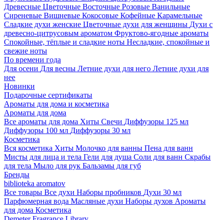
Древесные
Цветочные
Восточные
Розовые
Ванильные
Сиреневые
Вишневые
Кокосовые
Кофейные
Карамельные
Сладкие духи женские
Цветочные духи для женщины
Духи с
древесно-цитрусовым ароматом
Фруктово-ягодные ароматы
Спокойные, тёплые и сладкие ноты
Несладкие, спокойные и
свежие ноты
По времени года
Для осени
Для весны
Летние духи для него
Летние духи для
нее
Новинки
Подарочные сертификаты
Ароматы для дома и косметика
Ароматы для дома
Все ароматы для дома
Хиты
Свечи
Диффузоры 125 мл
Диффузоры 100 мл
Диффузоры 30 мл
Косметика
Вся косметика
Хиты
Молочко для ванны
Пена для ванн
Мисты для лица и тела
Гели для душа
Соли для ванн
Скрабы
для тела
Мыло для рук
Бальзамы для губ
Бренды
biblioteka aromatov
Все товары
Все духи
Наборы пробников
Духи 30 мл
Парфюмерная вода
Масляные духи
Наборы духов
Ароматы
для дома
Косметика
Demeter Fragrance Library