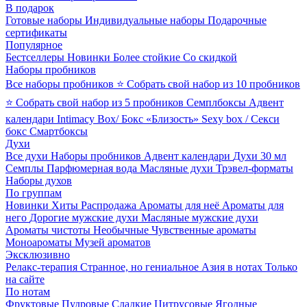
В подарок
Готовые наборы
Индивидуальные наборы
Подарочные
сертификаты
Популярное
Бестселлеры
Новинки
Более стойкие
Со скидкой
Наборы пробников
Все наборы пробников
⭐ Собрать свой набор из 10 пробников
⭐ Собрать свой набор из 5 пробников
Семплбоксы
Адвент
календари
Intimacy Box/ Бокс «Близость»
Sexy box / Секси
бокс
Смартбоксы
Духи
Все духи
Наборы пробников
Адвент календари
Духи 30 мл
Семплы
Парфюмерная вода
Масляные духи
Трэвел-форматы
Наборы духов
По группам
Новинки
Хиты
Распродажа
Ароматы для неё
Ароматы для
него
Дорогие мужские духи
Масляные мужские духи
Ароматы чистоты
Необычные
Чувственные ароматы
Моноароматы
Музей ароматов
Эксклюзивно
Релакс-терапия
Странное, но гениальное
Азия в нотах
Только
на сайте
По нотам
Фруктовые
Пудровые
Сладкие
Цитрусовые
Ягодные