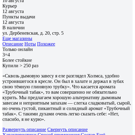
10 августа
Курьер
12 августа
Пункты выдачи
12 августа
В наличии
ул. Дербеневская, д. 20, стр. 5
Еще магазины
Описание
Ноты
Похожее
Только онлайн
3=4
Более стойкие
Купили > 250 раз
«Сквозь дымовую завесу я еле разглядел Холмса, удобно
устроившегося в кресле. Он был в халате и держал в зубах
свою тёмную глиняную трубку». Что касается аромата
«Трубочный табак», то вам совершенно не обязательно
курить. Мы предлагаем хорошую альтернативу дымовым
завесам и неприятным запахам — слегка сладковатый, сырой,
но очень густой, пикантный и солидный аромат «Трубочный
табак». С такими духами очень легко сказать себе: «Нет,
спасибо, я не курю».
Развернуть описание
Свернуть описание
Характеристики
Способ применения
Состав
Ещё