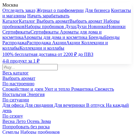
Москва
Отследить заказ
Журнал о парфюмерии
Для бизнеса
Контакты
и магазины
Начать зарабатывать
Каталог
Каталог
Выбрать аромат
Выбрать аромат
Наборы
пробников
Наборы пробников
Духи
Духи
Новинки
Новинки
Сертификаты
Сертификаты
Ароматы для дома и
косметика
Ароматы для дома и косметика
Бренды
Бренды
Распродажа
Распродажа
Акции
Акции
Коллекции и
коллабы
Коллекции и коллабы
100% бесплатная доставка от 2200 ₽ до ПВЗ
4-й продукт за 1 ₽
Весь каталог
Выбрать аромат
По настроению
Спокойствие и дзен
Уют и тепло
Романтика
Свежесть
Ностальгия
Энергия
По ситуации
Для офиса
Для свидания
Для вечеринки
В отпуск
На каждый
день
По сезону
Весна
Лето
Осень
Зима
Попробовать без риска
Семплы
Наборы пробников