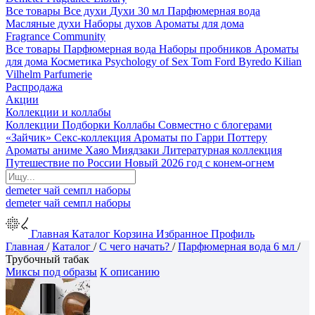
Все товары
Все духи
Духи 30 мл
Парфюмерная вода
Масляные духи
Наборы духов
Ароматы для дома
Fragrance Community
Все товары
Парфюмерная вода
Наборы пробников
Ароматы
для дома
Косметика
Psychology of Sex
Tom Ford
Byredo
Kilian
Vilhelm Parfumerie
Распродажа
Акции
Коллекции и коллабы
Коллекции
Подборки
Коллабы
Совместно с блогерами
«Зайчик»
Секс-коллекция
Ароматы по Гарри Поттеру
Ароматы аниме Хаяо Миядзаки
Литературная коллекция
Путешествие по России
Новый 2026 год с конем-огнем
demeter
чай
семпл
наборы
demeter
чай
семпл
наборы
Главная
Каталог
Корзина
Избранное
Профиль
Главная
/
Каталог
/
С чего начать?
/
Парфюмерная вода 6 мл
/
Трубочный табак
Миксы под образы
К описанию