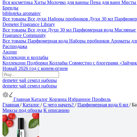
Вся косметика
Хиты
Молочко для ванны
Пена для ванн
Мисты 
Бренды
biblioteka aromatov
Все товары
Все духи
Наборы пробников
Духи 30 мл
Парфюмер
Demeter Fragrance Library
Все товары
Все духи
Духи 30 мл
Парфюмерная вода
Масляные
Fragrance Community
Все товары
Парфюмерная вода
Наборы пробников
Ароматы дл
Распродажа
Акции
Коллекции и коллабы
Коллекции
Подборки
Коллабы
Совместно с блогерами
«Зайчик
Новый 2026 год с конем-огнем
demeter
чай
семпл
наборы
demeter
чай
семпл
наборы
Главная
Каталог
Корзина
Избранное
Профиль
Главная
/
Каталог
/
С чего начать?
/
Парфюмерная вода 6 мл
/
Ба
Миксы под образы
К описанию