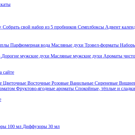
икаты
⭐ Собрать свой набор из 5 пробников
Семплбоксы
Адвент кален
мплы
Парфюмерная вода
Масляные духи
Трэвел-форматы
Наборы
о
Дорогие мужские духи
Масляные мужские духи
Ароматы чист
а сайте
е
Цветочные
Восточные
Розовые
Ванильные
Сиреневые
Вишне
роматом
Фруктово-ягодные ароматы
Спокойные, тёплые и сладк
е
ры 100 мл
Диффузоры 30 мл