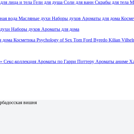
для лица и тела
Гели для душа
Соли для ванн
Скрабы для тела
М
ная вода
Масляные духи
Наборы духов
Ароматы для дома
Косме
 духи
Наборы духов
Ароматы для дома
я дома
Косметика
Psychology of Sex
Tom Ford
Byredo
Kilian
Vilhel
»
Секс-коллекция
Ароматы по Гарри Поттеру
Ароматы аниме Х
рбадосская вишня