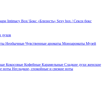
дари
Intimacy Box/ Бокс «Близость»
Sexy box / Секси бокс
 духов
оты
Необычные
Чувственные ароматы
Моноароматы
Музей
вые
Кокосовые
Кофейные
Карамельные
Сладкие духи женские
ие ноты
Несладкие, спокойные и свежие ноты