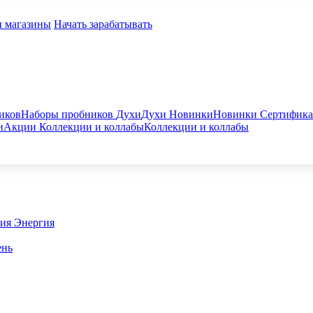
и магазины
Начать зарабатывать
иков
Наборы пробников
Духи
Духи
Новинки
Новинки
Сертифик
и
Акции
Коллекции и коллабы
Коллекции и коллабы
гия
Энергия
ень