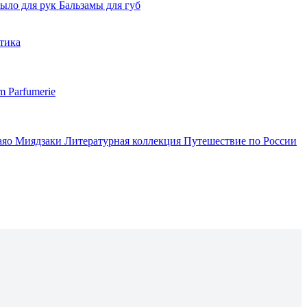
ыло для рук
Бальзамы для губ
тика
m Parfumerie
аяо Миядзаки
Литературная коллекция
Путешествие по России