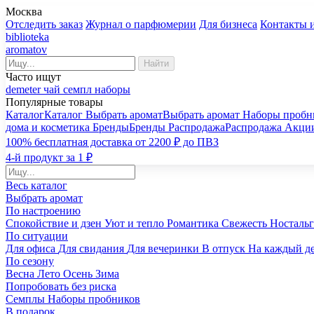
Москва
Отследить заказ
Журнал о парфюмерии
Для бизнеса
Контакты 
biblioteka
aromatov
Найти
Часто ищут
demeter
чай
семпл
наборы
Популярные товары
Каталог
Каталог
Выбрать аромат
Выбрать аромат
Наборы пробн
дома и косметика
Бренды
Бренды
Распродажа
Распродажа
Акци
100% бесплатная доставка от 2200 ₽ до ПВЗ
4-й продукт за 1 ₽
Весь каталог
Выбрать аромат
По настроению
Спокойствие и дзен
Уют и тепло
Романтика
Свежесть
Носталь
По ситуации
Для офиса
Для свидания
Для вечеринки
В отпуск
На каждый д
По сезону
Весна
Лето
Осень
Зима
Попробовать без риска
Семплы
Наборы пробников
В подарок