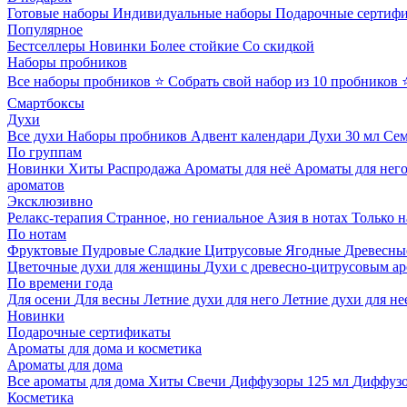
Готовые наборы
Индивидуальные наборы
Подарочные сертиф
Популярное
Бестселлеры
Новинки
Более стойкие
Со скидкой
Наборы пробников
Все наборы пробников
⭐ Собрать свой набор из 10 пробников
Смартбоксы
Духи
Все духи
Наборы пробников
Адвент календари
Духи 30 мл
Се
По группам
Новинки
Хиты
Распродажа
Ароматы для неё
Ароматы для нег
ароматов
Эксклюзивно
Релакс-терапия
Странное, но гениальное
Азия в нотах
Только н
По нотам
Фруктовые
Пудровые
Сладкие
Цитрусовые
Ягодные
Древесны
Цветочные духи для женщины
Духи с древесно-цитрусовым а
По времени года
Для осени
Для весны
Летние духи для него
Летние духи для не
Новинки
Подарочные сертификаты
Ароматы для дома и косметика
Ароматы для дома
Все ароматы для дома
Хиты
Свечи
Диффузоры 125 мл
Диффузо
Косметика