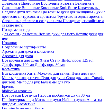
Древесные
Цветочные
Восточные
Розовые
Ванильные
Сиреневые
Вишневые
Кокосовые
Кофейные
Карамельные
Сладкие духи женские
Цветочные духи для женщины
Духи с
древесно-цитрусовым ароматом
Фруктово-ягодные ароматы
Спокойные, тёплые и сладкие ноты
Несладкие, спокойные и
свежие ноты
По времени года
Для осени
Для весны
Летние духи для него
Летние духи для
нее
Новинки
Подарочные сертификаты
Ароматы для дома и косметика
Ароматы для дома
Все ароматы для дома
Хиты
Свечи
Диффузоры 125 мл
Диффузоры 100 мл
Диффузоры 30 мл
Косметика
Вся косметика
Хиты
Молочко для ванны
Пена для ванн
Мисты для лица и тела
Гели для душа
Соли для ванн
Скрабы
для тела
Мыло для рук
Бальзамы для губ
Бренды
biblioteka aromatov
Все товары
Все духи
Наборы пробников
Духи 30 мл
Парфюмерная вода
Масляные духи
Наборы духов
Ароматы
для дома
Косметика
Demeter Fragrance Library