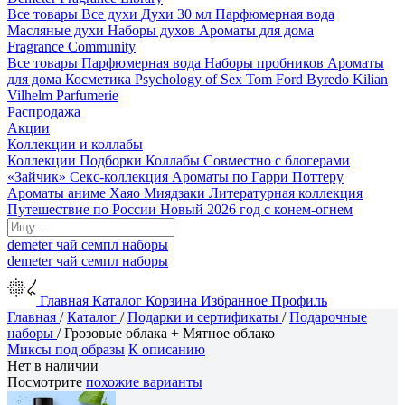
Все товары
Все духи
Духи 30 мл
Парфюмерная вода
Масляные духи
Наборы духов
Ароматы для дома
Fragrance Community
Все товары
Парфюмерная вода
Наборы пробников
Ароматы
для дома
Косметика
Psychology of Sex
Tom Ford
Byredo
Kilian
Vilhelm Parfumerie
Распродажа
Акции
Коллекции и коллабы
Коллекции
Подборки
Коллабы
Совместно с блогерами
«Зайчик»
Секс-коллекция
Ароматы по Гарри Поттеру
Ароматы аниме Хаяо Миядзаки
Литературная коллекция
Путешествие по России
Новый 2026 год с конем-огнем
demeter
чай
семпл
наборы
demeter
чай
семпл
наборы
Главная
Каталог
Корзина
Избранное
Профиль
Главная
/
Каталог
/
Подарки и сертификаты
/
Подарочные
наборы
/
Грозовые облака + Мятное облако
Миксы под образы
К описанию
Нет в наличии
Посмотрите
похожие варианты