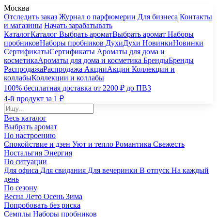
Москва
Отследить заказ
Журнал о парфюмерии
Для бизнеса
Контакты
и магазины
Начать зарабатывать
Каталог
Каталог
Выбрать аромат
Выбрать аромат
Наборы
пробников
Наборы пробников
Духи
Духи
Новинки
Новинки
Сертификаты
Сертификаты
Ароматы для дома и
косметика
Ароматы для дома и косметика
Бренды
Бренды
Распродажа
Распродажа
Акции
Акции
Коллекции и
коллабы
Коллекции и коллабы
100% бесплатная доставка от 2200 ₽ до ПВЗ
4-й продукт за 1 ₽
Весь каталог
Выбрать аромат
По настроению
Спокойствие и дзен
Уют и тепло
Романтика
Свежесть
Ностальгия
Энергия
По ситуации
Для офиса
Для свидания
Для вечеринки
В отпуск
На каждый
день
По сезону
Весна
Лето
Осень
Зима
Попробовать без риска
Семплы
Наборы пробников