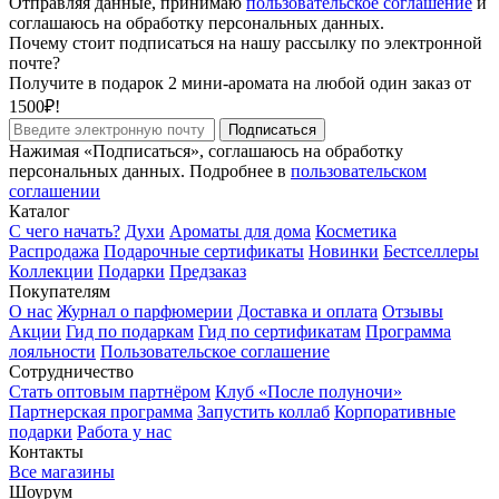
Отправляя данные, принимаю
пользовательское соглашение
и
соглашаюсь на обработку персональных данных.
Почему стоит подписаться на нашу рассылку по электронной
почте?
Получите в подарок 2 мини-аромата на любой один заказ от
1500₽!
Подписаться
Нажимая «Подписаться», соглашаюсь на обработку
персональных данных. Подробнее в
пользовательском
соглашении
Каталог
С чего начать?
Духи
Ароматы для дома
Косметика
Распродажа
Подарочные сертификаты
Новинки
Бестселлеры
Коллекции
Подарки
Предзаказ
Покупателям
О нас
Журнал о парфюмерии
Доставка и оплата
Отзывы
Акции
Гид по подаркам
Гид по сертификатам
Программа
лояльности
Пользовательское соглашение
Сотрудничество
Стать оптовым партнёром
Клуб «После полуночи»
Партнерская программа
Запустить коллаб
Корпоративные
подарки
Работа у нас
Контакты
Все магазины
Шоурум