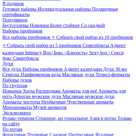
В подарок
Готовые наборы
Индивидуальные наборы
Подарочные
сертификаты
Популярное
Бестселлеры
Новинки
Более стойкие
Со скидкой
Наборы пробников
Все наборы пробников
⭐ Собрать свой набор из 10 пробников
⭐ Собрать свой набор из 5 пробников
Семплбоксы
Адвент
календари
Intimacy Box/ Бокс «Близость»
Sexy box / Секси
бокс
Смартбоксы
Духи
Все духи
Наборы пробников
Адвент календари
Духи 30 мл
Семплы
Парфюмерная вода
Масляные духи
Трэвел-форматы
Наборы духов
По группам
Новинки
Хиты
Распродажа
Ароматы для неё
Ароматы для
него
Дорогие мужские духи
Масляные мужские духи
Ароматы чистоты
Необычные
Чувственные ароматы
Моноароматы
Музей ароматов
Эксклюзивно
Релакс-терапия
Странное, но гениальное
Азия в нотах
Только
на сайте
По нотам
Фруктовые
Пудровые
Сладкие
Цитрусовые
Ягодные