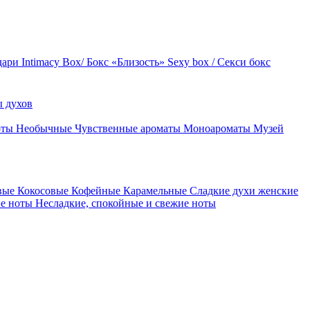
дари
Intimacy Box/ Бокс «Близость»
Sexy box / Секси бокс
 духов
оты
Необычные
Чувственные ароматы
Моноароматы
Музей
вые
Кокосовые
Кофейные
Карамельные
Сладкие духи женские
ие ноты
Несладкие, спокойные и свежие ноты