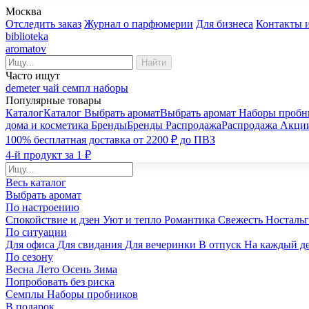
Москва
Отследить заказ
Журнал о парфюмерии
Для бизнеса
Контакты 
biblioteka
aromatov
Найти
Часто ищут
demeter
чай
семпл
наборы
Популярные товары
Каталог
Каталог
Выбрать аромат
Выбрать аромат
Наборы пробн
дома и косметика
Бренды
Бренды
Распродажа
Распродажа
Акци
100% бесплатная доставка от 2200 ₽ до ПВЗ
4-й продукт за 1 ₽
Весь каталог
Выбрать аромат
По настроению
Спокойствие и дзен
Уют и тепло
Романтика
Свежесть
Носталь
По ситуации
Для офиса
Для свидания
Для вечеринки
В отпуск
На каждый д
По сезону
Весна
Лето
Осень
Зима
Попробовать без риска
Семплы
Наборы пробников
В подарок