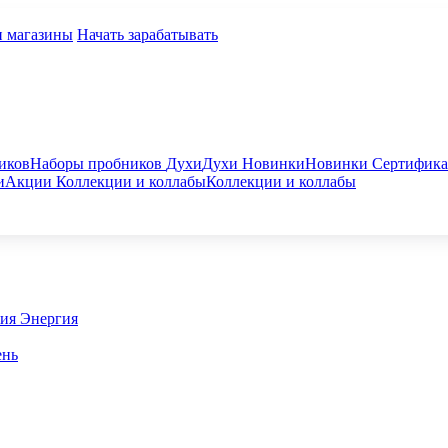
и магазины
Начать зарабатывать
иков
Наборы пробников
Духи
Духи
Новинки
Новинки
Сертифик
и
Акции
Коллекции и коллабы
Коллекции и коллабы
гия
Энергия
ень