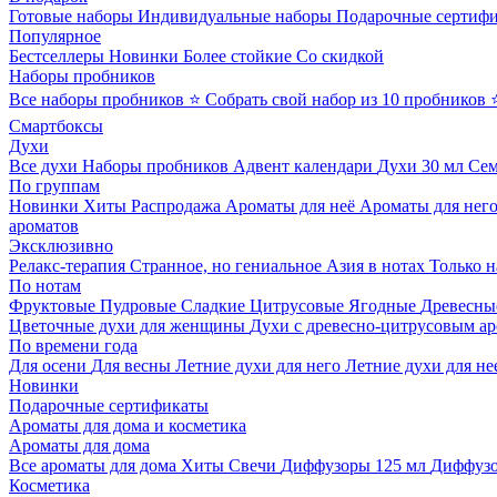
Готовые наборы
Индивидуальные наборы
Подарочные сертиф
Популярное
Бестселлеры
Новинки
Более стойкие
Со скидкой
Наборы пробников
Все наборы пробников
⭐ Собрать свой набор из 10 пробников
Смартбоксы
Духи
Все духи
Наборы пробников
Адвент календари
Духи 30 мл
Се
По группам
Новинки
Хиты
Распродажа
Ароматы для неё
Ароматы для нег
ароматов
Эксклюзивно
Релакс-терапия
Странное, но гениальное
Азия в нотах
Только н
По нотам
Фруктовые
Пудровые
Сладкие
Цитрусовые
Ягодные
Древесны
Цветочные духи для женщины
Духи с древесно-цитрусовым а
По времени года
Для осени
Для весны
Летние духи для него
Летние духи для не
Новинки
Подарочные сертификаты
Ароматы для дома и косметика
Ароматы для дома
Все ароматы для дома
Хиты
Свечи
Диффузоры 125 мл
Диффузо
Косметика