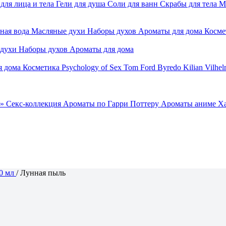
для лица и тела
Гели для душа
Соли для ванн
Скрабы для тела
М
ная вода
Масляные духи
Наборы духов
Ароматы для дома
Косме
 духи
Наборы духов
Ароматы для дома
я дома
Косметика
Psychology of Sex
Tom Ford
Byredo
Kilian
Vilhel
»
Секс-коллекция
Ароматы по Гарри Поттеру
Ароматы аниме Х
0 мл
/
Лунная пыль