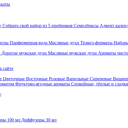
икаты
⭐ Собрать свой набор из 5 пробников
Семплбоксы
Адвент кален
мплы
Парфюмерная вода
Масляные духи
Трэвел-форматы
Наборы
о
Дорогие мужские духи
Масляные мужские духи
Ароматы чист
а сайте
е
Цветочные
Восточные
Розовые
Ванильные
Сиреневые
Вишне
роматом
Фруктово-ягодные ароматы
Спокойные, тёплые и сладк
е
ры 100 мл
Диффузоры 30 мл