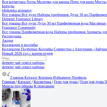
Вся косметика
Хиты
Молочко для ванны
Пена для ванн
Мисты 
Бренды
biblioteka aromatov
Все товары
Все духи
Наборы пробников
Духи 30 мл
Парфюмер
Demeter Fragrance Library
Все товары
Все духи
Духи 30 мл
Парфюмерная вода
Масляные
Fragrance Community
Все товары
Парфюмерная вода
Наборы пробников
Ароматы дл
Распродажа
Акции
Коллекции и коллабы
Коллекции
Подборки
Коллабы
Совместно с блогерами
«Зайчик
Новый 2026 год с конем-огнем
demeter
чай
семпл
наборы
demeter
чай
семпл
наборы
Главная
Каталог
Корзина
Избранное
Профиль
Главная
/
Каталог
/
Косметика
/
Гели для душа
/
Гели для душа 5
Миксы под образы
К описанию