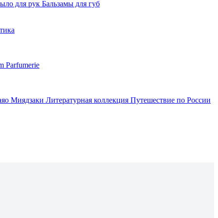
ыло для рук
Бальзамы для губ
тика
m Parfumerie
аяо Миядзаки
Литературная коллекция
Путешествие по России