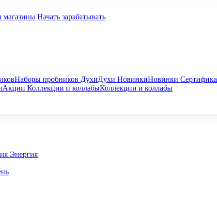
и магазины
Начать зарабатывать
иков
Наборы пробников
Духи
Духи
Новинки
Новинки
Сертифик
и
Акции
Коллекции и коллабы
Коллекции и коллабы
гия
Энергия
ень