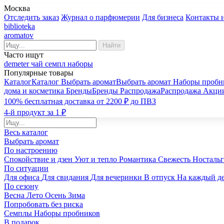
Москва
Отследить заказ
Журнал о парфюмерии
Для бизнеса
Контакты 
biblioteka
aromatov
Найти
Часто ищут
demeter
чай
семпл
наборы
Популярные товары
Каталог
Каталог
Выбрать аромат
Выбрать аромат
Наборы пробн
дома и косметика
Бренды
Бренды
Распродажа
Распродажа
Акци
100% бесплатная доставка от 2200 ₽ до ПВЗ
4-й продукт за 1 ₽
Весь каталог
Выбрать аромат
По настроению
Спокойствие и дзен
Уют и тепло
Романтика
Свежесть
Носталь
По ситуации
Для офиса
Для свидания
Для вечеринки
В отпуск
На каждый д
По сезону
Весна
Лето
Осень
Зима
Попробовать без риска
Семплы
Наборы пробников
В подарок