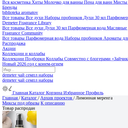
Вся косметика
Хиты
Молочко для ванны
Пена для ванн
Мисты 
Бренды
biblioteka aromatov
Все товары
Все духи
Наборы пробников
Духи 30 мл
Парфюмер
Demeter Fragrance Library
Все товары
Все духи
Духи 30 мл
Парфюмерная вода
Масляные
Fragrance Community
Все товары
Парфюмерная вода
Наборы пробников
Ароматы дл
Распродажа
Акции
Коллекции и коллабы
Коллекции
Подборки
Коллабы
Совместно с блогерами
«Зайчик
Новый 2026 год с конем-огнем
demeter
чай
семпл
наборы
demeter
чай
семпл
наборы
Главная
Каталог
Корзина
Избранное
Профиль
Главная
/
Каталог
/
Архив проектов
/
Лимонная меренга
Миксы под образы
К описанию
Товар распродан