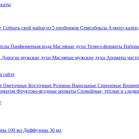
икаты
⭐ Собрать свой набор из 5 пробников
Семплбоксы
Адвент кален
мплы
Парфюмерная вода
Масляные духи
Трэвел-форматы
Наборы
о
Дорогие мужские духи
Масляные мужские духи
Ароматы чист
а сайте
е
Цветочные
Восточные
Розовые
Ванильные
Сиреневые
Вишне
роматом
Фруктово-ягодные ароматы
Спокойные, тёплые и сладк
е
ры 100 мл
Диффузоры 30 мл