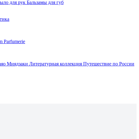
ыло для рук
Бальзамы для губ
тика
m Parfumerie
аяо Миядзаки
Литературная коллекция
Путешествие по России