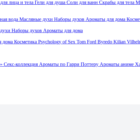
для лица и тела
Гели для душа
Соли для ванн
Скрабы для тела
М
ная вода
Масляные духи
Наборы духов
Ароматы для дома
Косме
 духи
Наборы духов
Ароматы для дома
я дома
Косметика
Psychology of Sex
Tom Ford
Byredo
Kilian
Vilhel
»
Секс-коллекция
Ароматы по Гарри Поттеру
Ароматы аниме Х