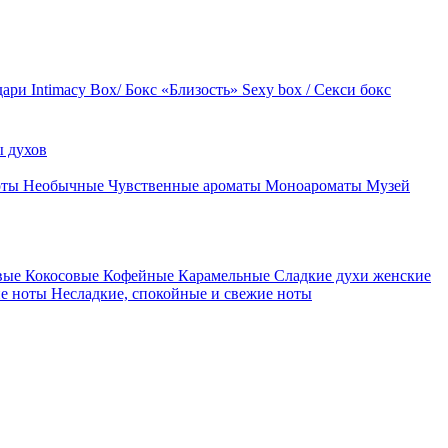
дари
Intimacy Box/ Бокс «Близость»
Sexy box / Секси бокс
 духов
оты
Необычные
Чувственные ароматы
Моноароматы
Музей
вые
Кокосовые
Кофейные
Карамельные
Сладкие духи женские
ие ноты
Несладкие, спокойные и свежие ноты