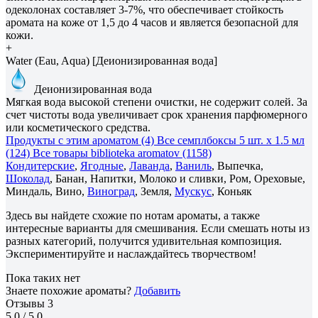
одеколонах составляет 3-7%, что обеспечивает стойкость
аромата на коже от 1,5 до 4 часов и является безопасной для
кожи.
+
Water (Eau, Aqua) [Деионизированная вода]
Деионизированная вода
Мягкая вода высокой степени очистки, не содержит солей. За
счет чистоты вода увеличивает срок хранения парфюмерного
или косметического средства.
Продукты с этим ароматом (4)
Все семплбоксы 5 шт. х 1.5 мл
(124)
Все товары biblioteka aromatov (1158)
Кондитерские
,
Ягодные
,
Лаванда
,
Ваниль
, Выпечка,
Шоколад
, Банан, Напитки, Молоко и сливки, Ром, Ореховые,
Миндаль, Вино,
Виноград
, Земля,
Мускус
, Коньяк
Здесь вы найдете схожие по нотам ароматы, а также
интересные варианты для смешивания. Если смешать ноты из
разных категорий, получится удивительная композиция.
Экспериментируйте и наслаждайтесь творчеством!
Пока таких нет
Знаете похожие ароматы?
Добавить
Отзывы
3
5.0
/ 5.0