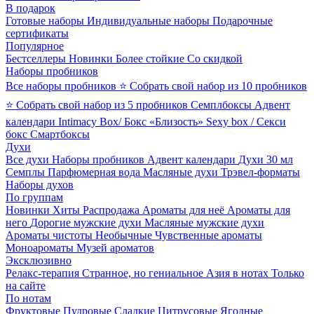
В подарок
Готовые наборы
Индивидуальные наборы
Подарочные
сертификаты
Популярное
Бестселлеры
Новинки
Более стойкие
Со скидкой
Наборы пробников
Все наборы пробников
⭐ Собрать свой набор из 10 пробников
⭐ Собрать свой набор из 5 пробников
Семплбоксы
Адвент
календари
Intimacy Box/ Бокс «Близость»
Sexy box / Секси
бокс
Смартбоксы
Духи
Все духи
Наборы пробников
Адвент календари
Духи 30 мл
Семплы
Парфюмерная вода
Масляные духи
Трэвел-форматы
Наборы духов
По группам
Новинки
Хиты
Распродажа
Ароматы для неё
Ароматы для
него
Дорогие мужские духи
Масляные мужские духи
Ароматы чистоты
Необычные
Чувственные ароматы
Моноароматы
Музей ароматов
Эксклюзивно
Релакс-терапия
Странное, но гениальное
Азия в нотах
Только
на сайте
По нотам
Фруктовые
Пудровые
Сладкие
Цитрусовые
Ягодные