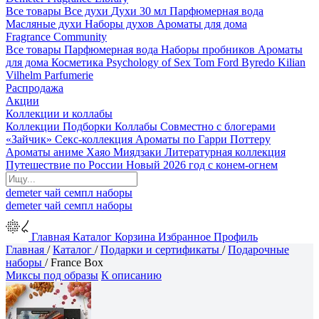
Все товары
Все духи
Духи 30 мл
Парфюмерная вода
Масляные духи
Наборы духов
Ароматы для дома
Fragrance Community
Все товары
Парфюмерная вода
Наборы пробников
Ароматы
для дома
Косметика
Psychology of Sex
Tom Ford
Byredo
Kilian
Vilhelm Parfumerie
Распродажа
Акции
Коллекции и коллабы
Коллекции
Подборки
Коллабы
Совместно с блогерами
«Зайчик»
Секс-коллекция
Ароматы по Гарри Поттеру
Ароматы аниме Хаяо Миядзаки
Литературная коллекция
Путешествие по России
Новый 2026 год с конем-огнем
demeter
чай
семпл
наборы
demeter
чай
семпл
наборы
Главная
Каталог
Корзина
Избранное
Профиль
Главная
/
Каталог
/
Подарки и сертификаты
/
Подарочные
наборы
/
France Box
Миксы под образы
К описанию