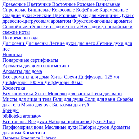
Древесные
Цветочные
Восточные
Розовые
Ванильные
Сиреневые
Вишневые
Кокосовые
Кофейные
Карамельные
Сладкие духи женские
Цветочные духи для женщины
Духи с
древесно-цитрусовым ароматом
Фруктово-ягодные ароматы
Спокойные, тёплые и сладкие ноты
Несладкие, спокойные и
свежие ноты
По времени года
Для осени
Для весны
Летние духи для него
Летние духи для
нее
Новинки
Подарочные сертификаты
Ароматы для дома и косметика
Ароматы для дома
Все ароматы для дома
Хиты
Свечи
Диффузоры 125 мл
Диффузоры 100 мл
Диффузоры 30 мл
Косметика
Вся косметика
Хиты
Молочко для ванны
Пена для ванн
Мисты для лица и тела
Гели для душа
Соли для ванн
Скрабы
для тела
Мыло для рук
Бальзамы для губ
Бренды
biblioteka aromatov
Все товары
Все духи
Наборы пробников
Духи 30 мл
Парфюмерная вода
Масляные духи
Наборы духов
Ароматы
для дома
Косметика
Demeter Fragrance Library