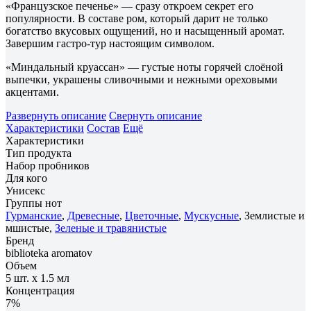
«Французское печенье» — сразу откроем секрет его
популярности. В составе ром, который дарит не только
богатство вкусовых ощущений, но и насыщенный аромат.
Завершим гастро-тур настоящим символом.
«Миндальный круассан» — густые ноты горячей слоёной
выпечки, украшены сливочными и нежными ореховыми
акцентами.
Развернуть описание
Свернуть описание
Характеристики
Состав
Ещё
Характеристики
Тип продукта
Набор пробников
Для кого
Унисекс
Группы нот
Гурманские
,
Древесные
,
Цветочные
,
Мускусные
, Землистые и
мшистые,
Зеленые и травянистые
Бренд
biblioteka aromatov
Объем
5 шт. х 1.5 мл
Концентрация
7%