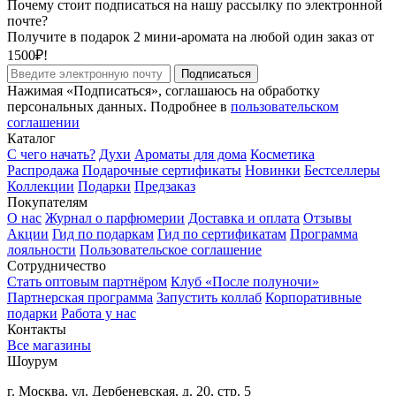
Почему стоит подписаться на нашу рассылку по электронной
почте?
Получите в подарок 2 мини-аромата на любой один заказ от
1500₽!
Подписаться
Нажимая «Подписаться», соглашаюсь на обработку
персональных данных. Подробнее в
пользовательском
соглашении
Каталог
С чего начать?
Духи
Ароматы для дома
Косметика
Распродажа
Подарочные сертификаты
Новинки
Бестселлеры
Коллекции
Подарки
Предзаказ
Покупателям
О нас
Журнал о парфюмерии
Доставка и оплата
Отзывы
Акции
Гид по подаркам
Гид по сертификатам
Программа
лояльности
Пользовательское соглашение
Сотрудничество
Стать оптовым партнёром
Клуб «После полуночи»
Партнерская программа
Запустить коллаб
Корпоративные
подарки
Работа у нас
Контакты
Все магазины
Шоурум
г. Москва, ул. Дербеневская, д. 20, стр. 5