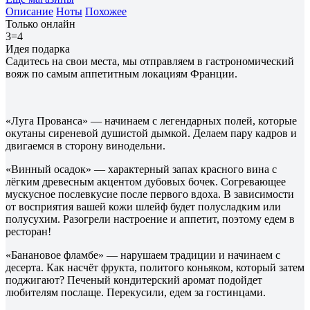
Описание
Ноты
Похожее
Только онлайн
3=4
Идея подарка
Садитесь на свои места, мы отправляем в гастрономический
вояж по самым аппетитным локациям Франции.
«Луга Прованса» — начинаем с легендарных полей, которые
окутаны сиреневой душистой дымкой. Делаем пару кадров и
двигаемся в сторону винодельни.
«Винный осадок» — характерный запах красного вина с
лёгким древесным акцентом дубовых бочек. Согревающее
мускусное послевкусие после первого вдоха. В зависимости
от восприятия вашей кожи шлейф будет полусладким или
полусухим. Разогрели настроение и аппетит, поэтому едем в
ресторан!
«Банановое фламбе» — нарушаем традиции и начинаем с
десерта. Как насчёт фрукта, политого коньяком, который затем
поджигают? Печеный кондитерский аромат подойдет
любителям послаще. Перекусили, едем за гостинцами.