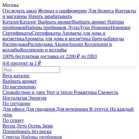
Москва
Отследить заказ
Журнал о парфюмерии
Для бизнеса
Контакты
и магазины
Начать зарабатывать
Каталог
Каталог
Выбрать аромат
Выбрать аромат
Наборы
пробников
Наборы пробников
Духи
Духи
Новинки
Новинки
Сертификаты
Сертификаты
Ароматы для дома и
косметика
Ароматы для дома и косметика
Бренды
Бренды
Распродажа
Распродажа
Акции
Акции
Коллекции и
коллабы
Коллекции и коллабы
100% бесплатная доставка от 2200 ₽ до ПВЗ
4-й продукт за 1 ₽
Весь каталог
Выбрать аромат
По настроению
Спокойствие и дзен
Уют и тепло
Романтика
Свежесть
Ностальгия
Энергия
По ситуации
Для офиса
Для свидания
Для вечеринки
В отпуск
На каждый
день
По сезону
Весна
Лето
Осень
Зима
Попробовать без риска
Семплы
Наборы пробников