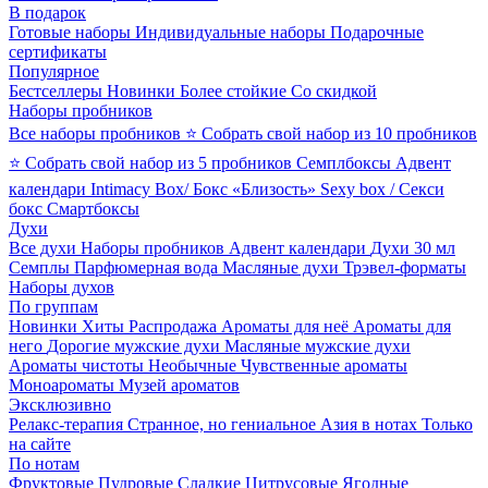
В подарок
Готовые наборы
Индивидуальные наборы
Подарочные
сертификаты
Популярное
Бестселлеры
Новинки
Более стойкие
Со скидкой
Наборы пробников
Все наборы пробников
⭐ Собрать свой набор из 10 пробников
⭐ Собрать свой набор из 5 пробников
Семплбоксы
Адвент
календари
Intimacy Box/ Бокс «Близость»
Sexy box / Секси
бокс
Смартбоксы
Духи
Все духи
Наборы пробников
Адвент календари
Духи 30 мл
Семплы
Парфюмерная вода
Масляные духи
Трэвел-форматы
Наборы духов
По группам
Новинки
Хиты
Распродажа
Ароматы для неё
Ароматы для
него
Дорогие мужские духи
Масляные мужские духи
Ароматы чистоты
Необычные
Чувственные ароматы
Моноароматы
Музей ароматов
Эксклюзивно
Релакс-терапия
Странное, но гениальное
Азия в нотах
Только
на сайте
По нотам
Фруктовые
Пудровые
Сладкие
Цитрусовые
Ягодные