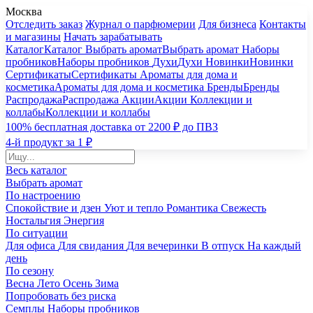
Москва
Отследить заказ
Журнал о парфюмерии
Для бизнеса
Контакты
и магазины
Начать зарабатывать
Каталог
Каталог
Выбрать аромат
Выбрать аромат
Наборы
пробников
Наборы пробников
Духи
Духи
Новинки
Новинки
Сертификаты
Сертификаты
Ароматы для дома и
косметика
Ароматы для дома и косметика
Бренды
Бренды
Распродажа
Распродажа
Акции
Акции
Коллекции и
коллабы
Коллекции и коллабы
100% бесплатная доставка от 2200 ₽ до ПВЗ
4-й продукт за 1 ₽
Весь каталог
Выбрать аромат
По настроению
Спокойствие и дзен
Уют и тепло
Романтика
Свежесть
Ностальгия
Энергия
По ситуации
Для офиса
Для свидания
Для вечеринки
В отпуск
На каждый
день
По сезону
Весна
Лето
Осень
Зима
Попробовать без риска
Семплы
Наборы пробников