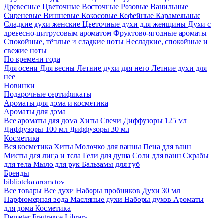
Древесные
Цветочные
Восточные
Розовые
Ванильные
Сиреневые
Вишневые
Кокосовые
Кофейные
Карамельные
Сладкие духи женские
Цветочные духи для женщины
Духи с
древесно-цитрусовым ароматом
Фруктово-ягодные ароматы
Спокойные, тёплые и сладкие ноты
Несладкие, спокойные и
свежие ноты
По времени года
Для осени
Для весны
Летние духи для него
Летние духи для
нее
Новинки
Подарочные сертификаты
Ароматы для дома и косметика
Ароматы для дома
Все ароматы для дома
Хиты
Свечи
Диффузоры 125 мл
Диффузоры 100 мл
Диффузоры 30 мл
Косметика
Вся косметика
Хиты
Молочко для ванны
Пена для ванн
Мисты для лица и тела
Гели для душа
Соли для ванн
Скрабы
для тела
Мыло для рук
Бальзамы для губ
Бренды
biblioteka aromatov
Все товары
Все духи
Наборы пробников
Духи 30 мл
Парфюмерная вода
Масляные духи
Наборы духов
Ароматы
для дома
Косметика
Demeter Fragrance Library