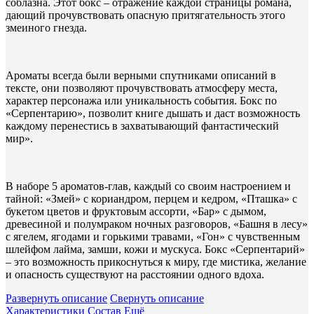
соблазна. Этот бокс – отражение каждой страницы романа,
дающий прочувствовать опасную притягательность этого
змеиного гнезда.
Ароматы всегда были верными спутниками описаний в
тексте, они позволяют прочувствовать атмосферу места,
характер персонажа или уникальность события. Бокс по
«Серпентарию», позволит книге дышать и даст возможность
каждому перенестись в захватывающий фантастический
мир».
В наборе 5 ароматов-глав, каждый со своим настроением и
тайной: «Змей» с кориандром, перцем и кедром, «Пташка» с
букетом цветов и фруктовым ассорти, «Бар» с дымом,
древесиной и полумраком ночных разговоров, «Башня в лесу»
с ягелем, ягодами и горькими травами, «Гон» с чувственным
шлейфом лайма, замши, кожи и мускуса. Бокс «Серпентарий»
– это возможность прикоснуться к миру, где мистика, желание
и опасность существуют на расстоянии одного вдоха.
Развернуть описание
Свернуть описание
Характеристики
Состав
Ещё