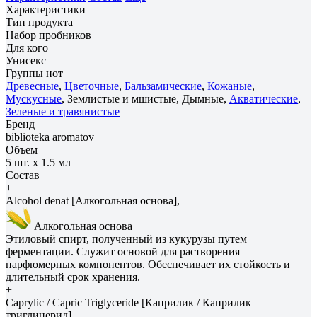
Характеристики
Тип продукта
Набор пробников
Для кого
Унисекс
Группы нот
Древесные
,
Цветочные
,
Бальзамические
,
Кожаные
,
Мускусные
, Землистые и мшистые, Дымные,
Акватические
,
Зеленые и травянистые
Бренд
biblioteka aromatov
Объем
5 шт. х 1.5 мл
Состав
+
Alcohol denat [Алкогольная основа],
Алкогольная основа
Этиловый спирт, полученный из кукурузы путем
ферментации. Служит основой для растворения
парфюмерных компонентов. Обеспечивает их стойкость и
длительный срок хранения.
+
Caprylic / Capric Triglyceride [Каприлик / Каприлик
триглицерид],