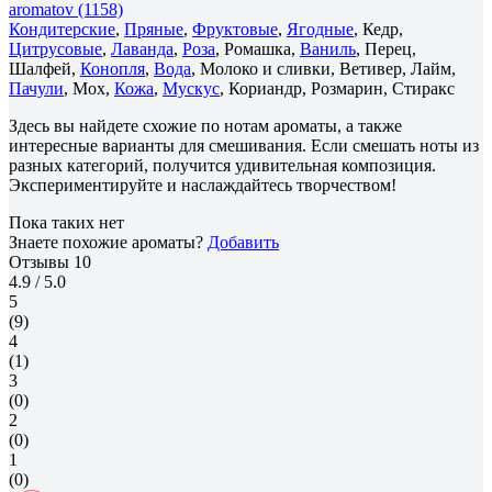
aromatov (1158)
Кондитерские
,
Пряные
,
Фруктовые
,
Ягодные
, Кедр,
Цитрусовые
,
Лаванда
,
Роза
, Ромашка,
Ваниль
, Перец,
Шалфей,
Конопля
,
Вода
, Молоко и сливки, Ветивер, Лайм,
Пачули
, Мох,
Кожа
,
Мускус
, Кориандр, Розмарин, Стиракс
Здесь вы найдете схожие по нотам ароматы, а также
интересные варианты для смешивания. Если смешать ноты из
разных категорий, получится удивительная композиция.
Экспериментируйте и наслаждайтесь творчеством!
Пока таких нет
Знаете похожие ароматы?
Добавить
Отзывы
10
4.9
/ 5.0
5
(9)
4
(1)
3
(0)
2
(0)
1
(0)