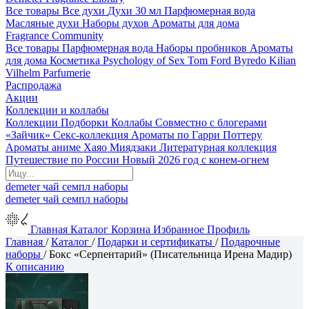
Все товары
Все духи
Духи 30 мл
Парфюмерная вода
Масляные духи
Наборы духов
Ароматы для дома
Fragrance Community
Все товары
Парфюмерная вода
Наборы пробников
Ароматы
для дома
Косметика
Psychology of Sex
Tom Ford
Byredo
Kilian
Vilhelm Parfumerie
Распродажа
Акции
Коллекции и коллабы
Коллекции
Подборки
Коллабы
Совместно с блогерами
«Зайчик»
Секс-коллекция
Ароматы по Гарри Поттеру
Ароматы аниме Хаяо Миядзаки
Литературная коллекция
Путешествие по России
Новый 2026 год с конем-огнем
demeter
чай
семпл
наборы
demeter
чай
семпл
наборы
Главная
Каталог
Корзина
Избранное
Профиль
Главная
/
Каталог
/
Подарки и сертификаты
/
Подарочные
наборы
/
Бокс «Серпентарий» (Писательница Ирена Мадир)
К описанию