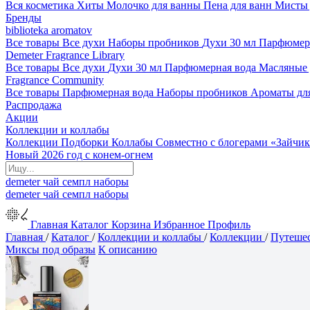
Вся косметика
Хиты
Молочко для ванны
Пена для ванн
Мисты 
Бренды
biblioteka aromatov
Все товары
Все духи
Наборы пробников
Духи 30 мл
Парфюмер
Demeter Fragrance Library
Все товары
Все духи
Духи 30 мл
Парфюмерная вода
Масляные
Fragrance Community
Все товары
Парфюмерная вода
Наборы пробников
Ароматы дл
Распродажа
Акции
Коллекции и коллабы
Коллекции
Подборки
Коллабы
Совместно с блогерами
«Зайчик
Новый 2026 год с конем-огнем
demeter
чай
семпл
наборы
demeter
чай
семпл
наборы
Главная
Каталог
Корзина
Избранное
Профиль
Главная
/
Каталог
/
Коллекции и коллабы
/
Коллекции
/
Путешес
Миксы под образы
К описанию