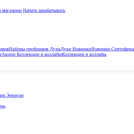
и магазины
Начать зарабатывать
иков
Наборы пробников
Духи
Духи
Новинки
Новинки
Сертифик
и
Акции
Коллекции и коллабы
Коллекции и коллабы
гия
Энергия
ень