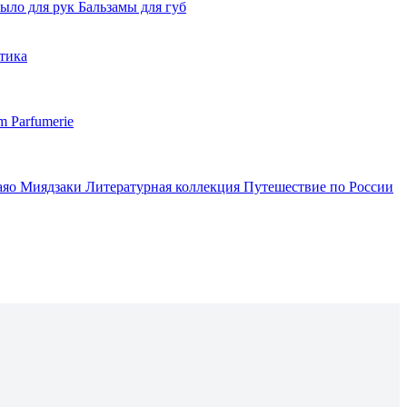
ыло для рук
Бальзамы для губ
тика
m Parfumerie
аяо Миядзаки
Литературная коллекция
Путешествие по России