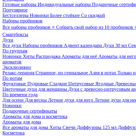
Готовые наборы
Индивидуальные наборы
Подарочные сертиф
Популярное
Бестселлеры
Новинки
Более стойкие
Со скидкой
Наборы пробников
Все наборы пробников
⭐ Собрать свой набор из 10 пробников
Смартбоксы
Духи
Все духи
Наборы пробников
Адвент календари
Духи 30 мл
Се
По группам
Новинки
Хиты
Распродажа
Ароматы для неё
Ароматы для нег
ароматов
Эксклюзивно
Релакс-терапия
Странное, но гениальное
Азия в нотах
Только н
По нотам
Фруктовые
Пудровые
Сладкие
Цитрусовые
Ягодные
Древесны
Цветочные духи для женщины
Духи с древесно-цитрусовым а
По времени года
Для осени
Для весны
Летние духи для него
Летние духи для не
Новинки
Подарочные сертификаты
Ароматы для дома и косметика
Ароматы для дома
Все ароматы для дома
Хиты
Свечи
Диффузоры 125 мл
Диффузо
Косметика