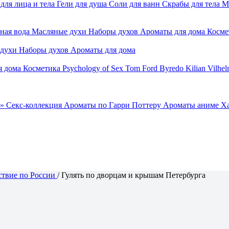
для лица и тела
Гели для душа
Соли для ванн
Скрабы для тела
М
ная вода
Масляные духи
Наборы духов
Ароматы для дома
Косме
 духи
Наборы духов
Ароматы для дома
я дома
Косметика
Psychology of Sex
Tom Ford
Byredo
Kilian
Vilhel
»
Секс-коллекция
Ароматы по Гарри Поттеру
Ароматы аниме Х
твие по России
/
Гулять по дворцам и крышам Петербурга