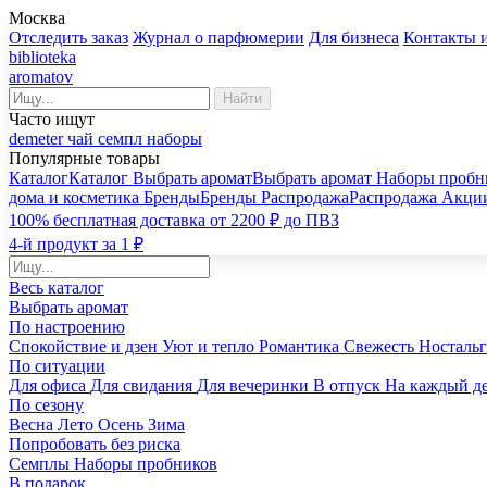
Москва
Отследить заказ
Журнал о парфюмерии
Для бизнеса
Контакты 
biblioteka
aromatov
Найти
Часто ищут
demeter
чай
семпл
наборы
Популярные товары
Каталог
Каталог
Выбрать аромат
Выбрать аромат
Наборы пробн
дома и косметика
Бренды
Бренды
Распродажа
Распродажа
Акци
100% бесплатная доставка от 2200 ₽ до ПВЗ
4-й продукт за 1 ₽
Весь каталог
Выбрать аромат
По настроению
Спокойствие и дзен
Уют и тепло
Романтика
Свежесть
Носталь
По ситуации
Для офиса
Для свидания
Для вечеринки
В отпуск
На каждый д
По сезону
Весна
Лето
Осень
Зима
Попробовать без риска
Семплы
Наборы пробников
В подарок