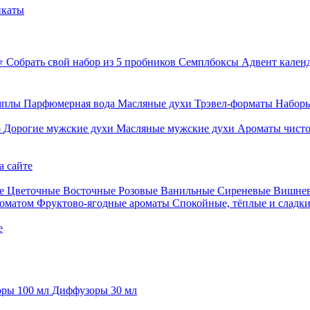
икаты
⭐ Собрать свой набор из 5 пробников
Семплбоксы
Адвент кален
мплы
Парфюмерная вода
Масляные духи
Трэвел-форматы
Наборы
о
Дорогие мужские духи
Масляные мужские духи
Ароматы чист
а сайте
е
Цветочные
Восточные
Розовые
Ванильные
Сиреневые
Вишне
роматом
Фруктово-ягодные ароматы
Спокойные, тёплые и сладк
е
ры 100 мл
Диффузоры 30 мл