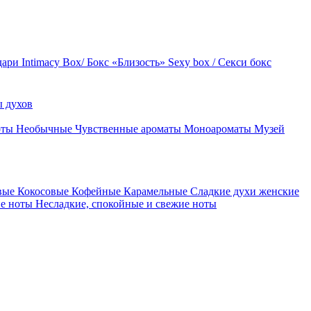
дари
Intimacy Box/ Бокс «Близость»
Sexy box / Секси бокс
 духов
оты
Необычные
Чувственные ароматы
Моноароматы
Музей
вые
Кокосовые
Кофейные
Карамельные
Сладкие духи женские
ие ноты
Несладкие, спокойные и свежие ноты