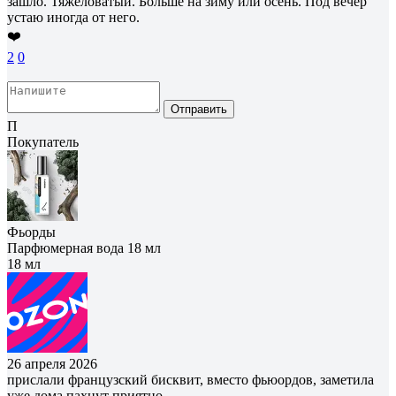
зашло. Тяжеловатый. Больше на зиму или осень. Под вечер
устаю иногда от него.
❤️
2
0
Отправить
П
Покупатель
Фьорды
Парфюмерная вода 18 мл
18 мл
26 апреля 2026
прислали французский бисквит, вместо фьюордов, заметила
уже дома пахнут приятно