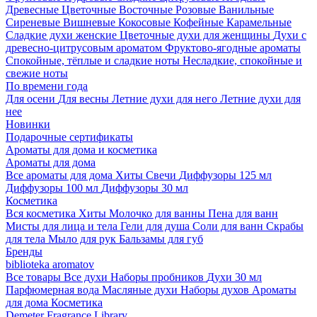
Древесные
Цветочные
Восточные
Розовые
Ванильные
Сиреневые
Вишневые
Кокосовые
Кофейные
Карамельные
Сладкие духи женские
Цветочные духи для женщины
Духи с
древесно-цитрусовым ароматом
Фруктово-ягодные ароматы
Спокойные, тёплые и сладкие ноты
Несладкие, спокойные и
свежие ноты
По времени года
Для осени
Для весны
Летние духи для него
Летние духи для
нее
Новинки
Подарочные сертификаты
Ароматы для дома и косметика
Ароматы для дома
Все ароматы для дома
Хиты
Свечи
Диффузоры 125 мл
Диффузоры 100 мл
Диффузоры 30 мл
Косметика
Вся косметика
Хиты
Молочко для ванны
Пена для ванн
Мисты для лица и тела
Гели для душа
Соли для ванн
Скрабы
для тела
Мыло для рук
Бальзамы для губ
Бренды
biblioteka aromatov
Все товары
Все духи
Наборы пробников
Духи 30 мл
Парфюмерная вода
Масляные духи
Наборы духов
Ароматы
для дома
Косметика
Demeter Fragrance Library