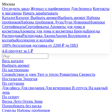
Москва
Отследить заказ
Журнал о парфюмерии
Для бизнеса
Контакты
и магазины
Начать зарабатывать
Каталог
Каталог
Выбрать аромат
Выбрать аромат
Наборы
пробников
Наборы пробников
Духи
Духи
Новинки
Новинки
Сертификаты
Сертификаты
Ароматы для дома и
косметика
Ароматы для дома и косметика
Бренды
Бренды
Распродажа
Распродажа
Акции
Акции
Коллекции и
коллабы
Коллекции и коллабы
100% бесплатная доставка от 2200 ₽ до ПВЗ
4-й продукт за 1 ₽
Весь каталог
Выбрать аромат
По настроению
Спокойствие и дзен
Уют и тепло
Романтика
Свежесть
Ностальгия
Энергия
По ситуации
Для офиса
Для свидания
Для вечеринки
В отпуск
На каждый
день
По сезону
Весна
Лето
Осень
Зима
Попробовать без риска
Семплы
Наборы пробников