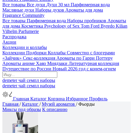
Все товары
Все духи
Духи 30 мл
Парфюмерная вода
Масляные духи
Наборы духов
Ароматы для дома
Fragrance Community
Все товары
Парфюмерная вода
Наборы пробников
Ароматы
для дома
Косметика
Psychology of Sex
Tom Ford
Byredo
Kilian
Vilhelm Parfumerie
Распродажа
Акции
Коллекции и коллабы
Коллекции
Подборки
Коллабы
Совместно с блогерами
«Зайчик»
Секс-коллекция
Ароматы по Гарри Поттеру
Ароматы аниме Хаяо Миядзаки
Литературная коллекция
Путешествие по России
Новый 2026 год с конем-огнем
demeter
чай
семпл
наборы
demeter
чай
семпл
наборы
Главная
Каталог
Корзина
Избранное
Профиль
Главная
/
Каталог
/
Музей ароматов
/
Фьорды
Миксы под образы
К описанию