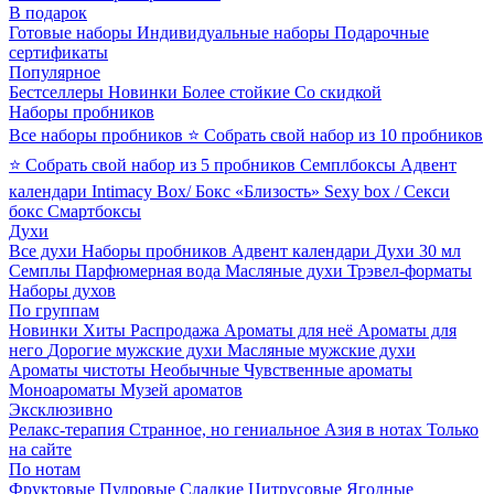
В подарок
Готовые наборы
Индивидуальные наборы
Подарочные
сертификаты
Популярное
Бестселлеры
Новинки
Более стойкие
Со скидкой
Наборы пробников
Все наборы пробников
⭐ Собрать свой набор из 10 пробников
⭐ Собрать свой набор из 5 пробников
Семплбоксы
Адвент
календари
Intimacy Box/ Бокс «Близость»
Sexy box / Секси
бокс
Смартбоксы
Духи
Все духи
Наборы пробников
Адвент календари
Духи 30 мл
Семплы
Парфюмерная вода
Масляные духи
Трэвел-форматы
Наборы духов
По группам
Новинки
Хиты
Распродажа
Ароматы для неё
Ароматы для
него
Дорогие мужские духи
Масляные мужские духи
Ароматы чистоты
Необычные
Чувственные ароматы
Моноароматы
Музей ароматов
Эксклюзивно
Релакс-терапия
Странное, но гениальное
Азия в нотах
Только
на сайте
По нотам
Фруктовые
Пудровые
Сладкие
Цитрусовые
Ягодные