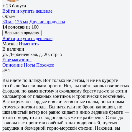
+ 23 бонуса
Войти
и купить дешевле
Объём
30 мл
125 мл
Другие продукты
14 голосов
из 100
Верните в продажу
Войти
и купить дешевле
Москва
Изменить
В наличии
ул. Дербеневская, д. 20, стр. 5
Еще магазины
Описание
Ноты
Похожее
3=4
Вы идёте по пляжу. Вот только не летом, и не на курорте —
это было бы слишком просто. Нет, вы идёте вдоль извилистых
фьордов, по каменистому и скользкому берегу где-то за сотни
километров от пляжных зонтиков и тропических коктейлей.
Вас окружают гордые и величественные скалы, по которым
струятся потоки воды. Вы натянули по брови капюшон, но
шквалистый ветер всё равно кидает в лицо ледяные брызги —
то ли с моря, то ли с водопадов, уже не разберешь. С ног до
головы вас пропитал солёный запах водорослей, пустых
ракушек и безмерной горно-морской стихии. Наконец, вы