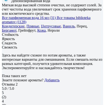
Деионизированная вода
Мягкая вода высокой степени очистки, не содержит солей. За
счет чистоты вода увеличивает срок хранения парфюмерного
или косметического средства.
Все парфюмерная вода 16 мл (31)
Все товары biblioteka
aromatov (1128)
Кондитерские
,
Пряные
,
Цитрусовые
,
Ваниль
, Перец,
Бергамот
, Грейпфрут,
Кожа
, Нероли
Стойкость
Яркость
Сладость
Свежесть
Здесь вы найдете схожие по нотам ароматы, а также
интересные варианты для смешивания. Если смешать ноты из
разных категорий, получится удивительная композиция.
Экспериментируйте и наслаждайтесь творчеством!
Пока таких нет
Знаете похожие ароматы?
Добавить
Отзывы
2
5.0
/ 5.0
5
(2)
4