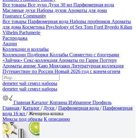
Все товары
Все духи
Духи 30 мл
Парфюмерная вода
Масляные духи
Наборы духов
Ароматы для дома
Fragrance Community
Все товары
Парфюмерная вода
Наборы пробников
Ароматы
для дома
Косметика
Psychology of Sex
Tom Ford
Byredo
Kilian
Vilhelm Parfumerie
Распродажа
Акции
Коллекции и коллабы
Коллекции
Подборки
Коллабы
Совместно с блогерами
«Зайчик»
Секс-коллекция
Ароматы по Гарри Поттеру
Ароматы аниме Хаяо Миядзаки
Литературная коллекция
Путешествие по России
Новый 2026 год с конем-огнем
demeter
чай
семпл
наборы
demeter
чай
семпл
наборы
Главная
Каталог
Корзина
Избранное
Профиль
Главная
/
Каталог
/
Духи
/
Парфюмерная вода
/
Парфюмерная
вода 16 мл
/
Женщина-кошка
Миксы под образы
К описанию