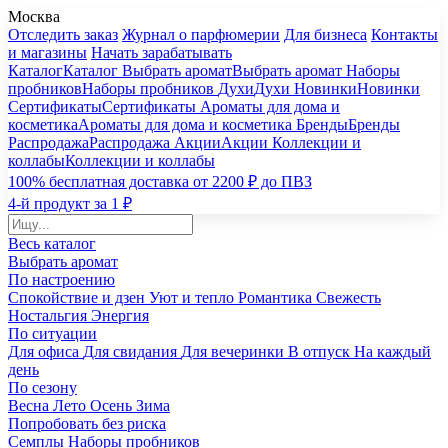
Москва
Отследить заказ
Журнал о парфюмерии
Для бизнеса
Контакты
и магазины
Начать зарабатывать
Каталог
Каталог
Выбрать аромат
Выбрать аромат
Наборы
пробников
Наборы пробников
Духи
Духи
Новинки
Новинки
Сертификаты
Сертификаты
Ароматы для дома и
косметика
Ароматы для дома и косметика
Бренды
Бренды
Распродажа
Распродажа
Акции
Акции
Коллекции и
коллабы
Коллекции и коллабы
100% бесплатная доставка от 2200 ₽ до ПВЗ
4-й продукт за 1 ₽
Весь каталог
Выбрать аромат
По настроению
Спокойствие и дзен
Уют и тепло
Романтика
Свежесть
Ностальгия
Энергия
По ситуации
Для офиса
Для свидания
Для вечеринки
В отпуск
На каждый
день
По сезону
Весна
Лето
Осень
Зима
Попробовать без риска
Семплы
Наборы пробников