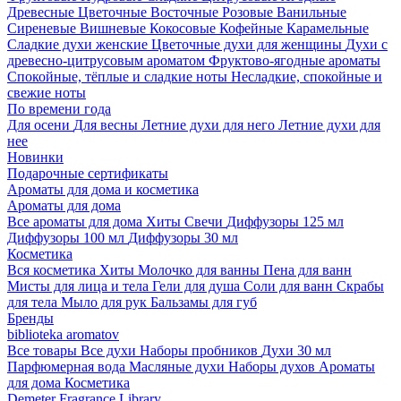
Древесные
Цветочные
Восточные
Розовые
Ванильные
Сиреневые
Вишневые
Кокосовые
Кофейные
Карамельные
Сладкие духи женские
Цветочные духи для женщины
Духи с
древесно-цитрусовым ароматом
Фруктово-ягодные ароматы
Спокойные, тёплые и сладкие ноты
Несладкие, спокойные и
свежие ноты
По времени года
Для осени
Для весны
Летние духи для него
Летние духи для
нее
Новинки
Подарочные сертификаты
Ароматы для дома и косметика
Ароматы для дома
Все ароматы для дома
Хиты
Свечи
Диффузоры 125 мл
Диффузоры 100 мл
Диффузоры 30 мл
Косметика
Вся косметика
Хиты
Молочко для ванны
Пена для ванн
Мисты для лица и тела
Гели для душа
Соли для ванн
Скрабы
для тела
Мыло для рук
Бальзамы для губ
Бренды
biblioteka aromatov
Все товары
Все духи
Наборы пробников
Духи 30 мл
Парфюмерная вода
Масляные духи
Наборы духов
Ароматы
для дома
Косметика
Demeter Fragrance Library