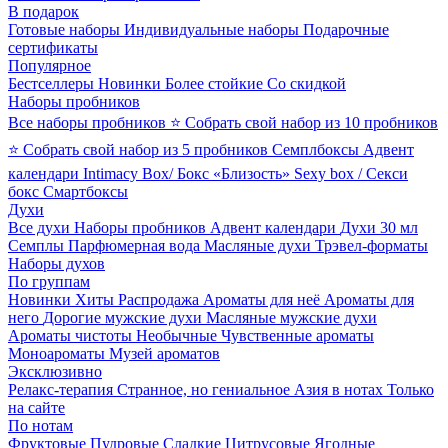
В подарок
Готовые наборы
Индивидуальные наборы
Подарочные
сертификаты
Популярное
Бестселлеры
Новинки
Более стойкие
Со скидкой
Наборы пробников
Все наборы пробников
⭐ Собрать свой набор из 10 пробников
⭐ Собрать свой набор из 5 пробников
Семплбоксы
Адвент
календари
Intimacy Box/ Бокс «Близость»
Sexy box / Секси
бокс
Смартбоксы
Духи
Все духи
Наборы пробников
Адвент календари
Духи 30 мл
Семплы
Парфюмерная вода
Масляные духи
Трэвел-форматы
Наборы духов
По группам
Новинки
Хиты
Распродажа
Ароматы для неё
Ароматы для
него
Дорогие мужские духи
Масляные мужские духи
Ароматы чистоты
Необычные
Чувственные ароматы
Моноароматы
Музей ароматов
Эксклюзивно
Релакс-терапия
Странное, но гениальное
Азия в нотах
Только
на сайте
По нотам
Фруктовые
Пудровые
Сладкие
Цитрусовые
Ягодные