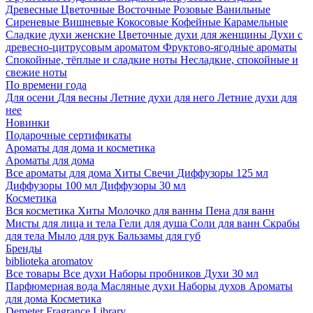
Древесные
Цветочные
Восточные
Розовые
Ванильные
Сиреневые
Вишневые
Кокосовые
Кофейные
Карамельные
Сладкие духи женские
Цветочные духи для женщины
Духи с
древесно-цитрусовым ароматом
Фруктово-ягодные ароматы
Спокойные, тёплые и сладкие ноты
Несладкие, спокойные и
свежие ноты
По времени года
Для осени
Для весны
Летние духи для него
Летние духи для
нее
Новинки
Подарочные сертификаты
Ароматы для дома и косметика
Ароматы для дома
Все ароматы для дома
Хиты
Свечи
Диффузоры 125 мл
Диффузоры 100 мл
Диффузоры 30 мл
Косметика
Вся косметика
Хиты
Молочко для ванны
Пена для ванн
Мисты для лица и тела
Гели для душа
Соли для ванн
Скрабы
для тела
Мыло для рук
Бальзамы для губ
Бренды
biblioteka aromatov
Все товары
Все духи
Наборы пробников
Духи 30 мл
Парфюмерная вода
Масляные духи
Наборы духов
Ароматы
для дома
Косметика
Demeter Fragrance Library