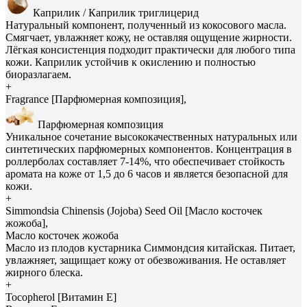
Каприлик / Каприлик триглицерид
Натуральный компонент, полученный из кокосового масла.
Смягчает, увлажняет кожу, не оставляя ощущение жирности.
Лёгкая консистенция подходит практически для любого типа
кожи. Каприлик устойчив к окислению и полностью
биоразлагаем.
+
Fragrance [Парфюмерная композиция],
Парфюмерная композиция
Уникальное сочетание высококачественных натуральных или
синтетических парфюмерных компонентов. Концентрация в
роллерболах составляет 7-14%, что обеспечивает стойкость
аромата на коже от 1,5 до 6 часов и является безопасной для
кожи.
+
Simmondsia Сhinensis (Jojoba) Seed Oil [Масло косточек
жожоба],
Масло косточек жожоба
Масло из плодов кустарника Симмондсия китайская. Питает,
увлажняет, защищает кожу от обезвоживания. Не оставляет
жирного блеска.
+
Tocopherol [Витамин E]