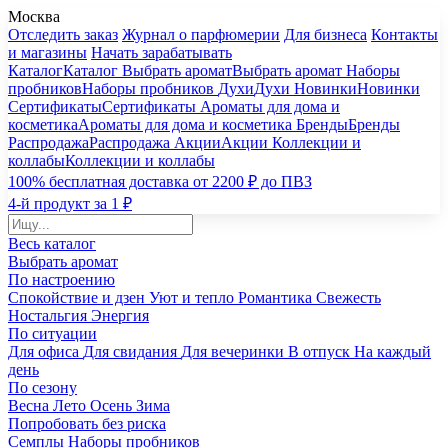
Москва
Отследить заказ
Журнал о парфюмерии
Для бизнеса
Контакты
и магазины
Начать зарабатывать
Каталог
Каталог
Выбрать аромат
Выбрать аромат
Наборы
пробников
Наборы пробников
Духи
Духи
Новинки
Новинки
Сертификаты
Сертификаты
Ароматы для дома и
косметика
Ароматы для дома и косметика
Бренды
Бренды
Распродажа
Распродажа
Акции
Акции
Коллекции и
коллабы
Коллекции и коллабы
100% бесплатная доставка от 2200 ₽ до ПВЗ
4-й продукт за 1 ₽
Весь каталог
Выбрать аромат
По настроению
Спокойствие и дзен
Уют и тепло
Романтика
Свежесть
Ностальгия
Энергия
По ситуации
Для офиса
Для свидания
Для вечеринки
В отпуск
На каждый
день
По сезону
Весна
Лето
Осень
Зима
Попробовать без риска
Семплы
Наборы пробников