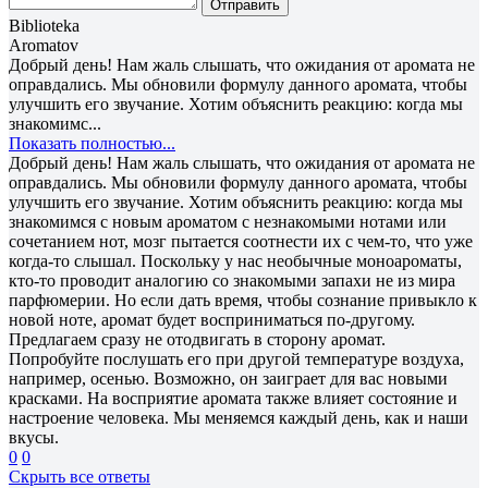
Отправить
Biblioteka
Aromatov
Добрый день! Нам жаль слышать, что ожидания от аромата не
оправдались. Мы обновили формулу данного аромата, чтобы
улучшить его звучание. Хотим объяснить реакцию: когда мы
знакомимс...
Показать полностью...
Добрый день! Нам жаль слышать, что ожидания от аромата не
оправдались. Мы обновили формулу данного аромата, чтобы
улучшить его звучание. Хотим объяснить реакцию: когда мы
знакомимся с новым ароматом с незнакомыми нотами или
сочетанием нот, мозг пытается соотнести их с чем-то, что уже
когда-то слышал. Поскольку у нас необычные моноароматы,
кто-то проводит аналогию со знакомыми запахи не из мира
парфюмерии. Но если дать время, чтобы сознание привыкло к
новой ноте, аромат будет восприниматься по-другому.
Предлагаем сразу не отодвигать в сторону аромат.
Попробуйте послушать его при другой температуре воздуха,
например, осенью. Возможно, он заиграет для вас новыми
красками. На восприятие аромата также влияет состояние и
настроение человека. Мы меняемся каждый день, как и наши
вкусы.
0
0
Скрыть все ответы