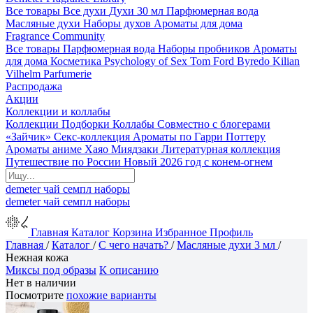
Все товары
Все духи
Духи 30 мл
Парфюмерная вода
Масляные духи
Наборы духов
Ароматы для дома
Fragrance Community
Все товары
Парфюмерная вода
Наборы пробников
Ароматы
для дома
Косметика
Psychology of Sex
Tom Ford
Byredo
Kilian
Vilhelm Parfumerie
Распродажа
Акции
Коллекции и коллабы
Коллекции
Подборки
Коллабы
Совместно с блогерами
«Зайчик»
Секс-коллекция
Ароматы по Гарри Поттеру
Ароматы аниме Хаяо Миядзаки
Литературная коллекция
Путешествие по России
Новый 2026 год с конем-огнем
demeter
чай
семпл
наборы
demeter
чай
семпл
наборы
Главная
Каталог
Корзина
Избранное
Профиль
Главная
/
Каталог
/
С чего начать?
/
Масляные духи 3 мл
/
Нежная кожа
Миксы под образы
К описанию
Нет в наличии
Посмотрите
похожие варианты