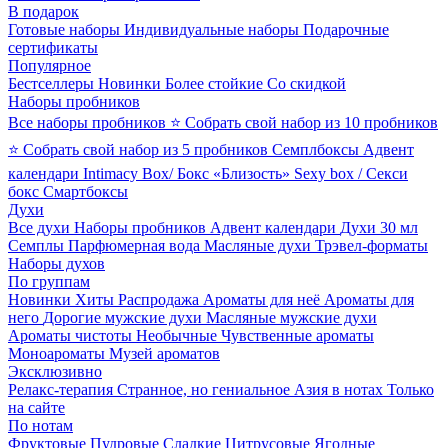
В подарок
Готовые наборы
Индивидуальные наборы
Подарочные
сертификаты
Популярное
Бестселлеры
Новинки
Более стойкие
Со скидкой
Наборы пробников
Все наборы пробников
⭐ Собрать свой набор из 10 пробников
⭐ Собрать свой набор из 5 пробников
Семплбоксы
Адвент
календари
Intimacy Box/ Бокс «Близость»
Sexy box / Секси
бокс
Смартбоксы
Духи
Все духи
Наборы пробников
Адвент календари
Духи 30 мл
Семплы
Парфюмерная вода
Масляные духи
Трэвел-форматы
Наборы духов
По группам
Новинки
Хиты
Распродажа
Ароматы для неё
Ароматы для
него
Дорогие мужские духи
Масляные мужские духи
Ароматы чистоты
Необычные
Чувственные ароматы
Моноароматы
Музей ароматов
Эксклюзивно
Релакс-терапия
Странное, но гениальное
Азия в нотах
Только
на сайте
По нотам
Фруктовые
Пудровые
Сладкие
Цитрусовые
Ягодные