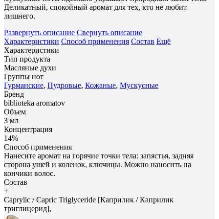
Деликатный, спокойный аромат для тех, кто не любит
лишнего.
Развернуть описание
Свернуть описание
Характеристики
Способ применения
Состав
Ещё
Характеристики
Тип продукта
Масляные духи
Группы нот
Гурманские
,
Пудровые
,
Кожаные
,
Мускусные
Бренд
biblioteka aromatov
Объем
3 мл
Концентрация
14%
Способ применения
Нанесите аромат на горячие точки тела: запястья, задняя
сторона ушей и коленок, ключицы. Можно наносить на
кончики волос.
Состав
+
Caprylic / Capric Triglyceride [Каприлик / Каприлик
триглицерид],