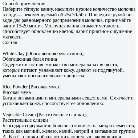
Способ применения
Наберите тёплую ванну, насыпьте нужное количество молочка
в воду — рекомендуемый объём 30-50 г. Проведите рукой по
воде для равномерного распределения молочка, принимайте
ванну 15-20 минут. Молочная ванна снимает усталость,
способствует обновлению клеток, дарит приятное ощущение
мягкости.
Состав
+
White Clay [Обогащенная белая глина],
Обогащенная белая глина
Содержит в составе множество минеральных веществ,
которые питают, увлажняют кожу, делают ее подтянутой,
уменьшают воспалительные процессы.
+
Rice Powder [Рисовая мука],
Рисовая мука
Богата витаминами и минеральными веществами. Смягчает и
успокаивает кожу, способствует ее обновлению.
+
Vegetable Cream [Растительные сливки],
Растительные сливки
Благодаря содержанию большого количества микроэлементов,
таких как магний, железо, калий, натрий и витаминов группы
А, В и С, сливки обладают питающим, увлажняющим и