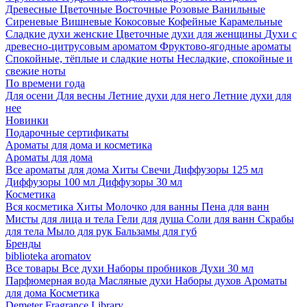
Древесные
Цветочные
Восточные
Розовые
Ванильные
Сиреневые
Вишневые
Кокосовые
Кофейные
Карамельные
Сладкие духи женские
Цветочные духи для женщины
Духи с
древесно-цитрусовым ароматом
Фруктово-ягодные ароматы
Спокойные, тёплые и сладкие ноты
Несладкие, спокойные и
свежие ноты
По времени года
Для осени
Для весны
Летние духи для него
Летние духи для
нее
Новинки
Подарочные сертификаты
Ароматы для дома и косметика
Ароматы для дома
Все ароматы для дома
Хиты
Свечи
Диффузоры 125 мл
Диффузоры 100 мл
Диффузоры 30 мл
Косметика
Вся косметика
Хиты
Молочко для ванны
Пена для ванн
Мисты для лица и тела
Гели для душа
Соли для ванн
Скрабы
для тела
Мыло для рук
Бальзамы для губ
Бренды
biblioteka aromatov
Все товары
Все духи
Наборы пробников
Духи 30 мл
Парфюмерная вода
Масляные духи
Наборы духов
Ароматы
для дома
Косметика
Demeter Fragrance Library