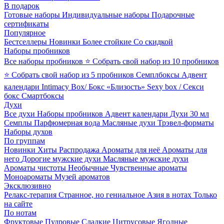
В подарок
Готовые наборы
Индивидуальные наборы
Подарочные
сертификаты
Популярное
Бестселлеры
Новинки
Более стойкие
Со скидкой
Наборы пробников
Все наборы пробников
⭐ Собрать свой набор из 10 пробников
⭐ Собрать свой набор из 5 пробников
Семплбоксы
Адвент
календари
Intimacy Box/ Бокс «Близость»
Sexy box / Секси
бокс
Смартбоксы
Духи
Все духи
Наборы пробников
Адвент календари
Духи 30 мл
Семплы
Парфюмерная вода
Масляные духи
Трэвел-форматы
Наборы духов
По группам
Новинки
Хиты
Распродажа
Ароматы для неё
Ароматы для
него
Дорогие мужские духи
Масляные мужские духи
Ароматы чистоты
Необычные
Чувственные ароматы
Моноароматы
Музей ароматов
Эксклюзивно
Релакс-терапия
Странное, но гениальное
Азия в нотах
Только
на сайте
По нотам
Фруктовые
Пудровые
Сладкие
Цитрусовые
Ягодные