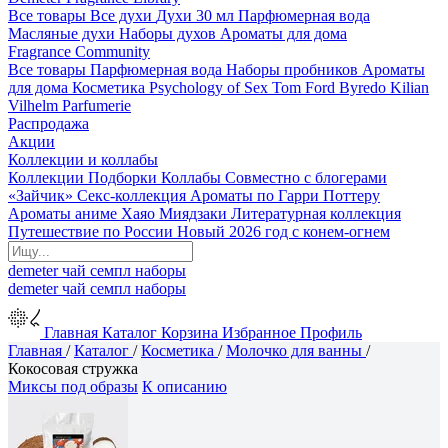
Все товары
Все духи
Духи 30 мл
Парфюмерная вода
Масляные духи
Наборы духов
Ароматы для дома
Fragrance Community
Все товары
Парфюмерная вода
Наборы пробников
Ароматы
для дома
Косметика
Psychology of Sex
Tom Ford
Byredo
Kilian
Vilhelm Parfumerie
Распродажа
Акции
Коллекции и коллабы
Коллекции
Подборки
Коллабы
Совместно с блогерами
«Зайчик»
Секс-коллекция
Ароматы по Гарри Поттеру
Ароматы аниме Хаяо Миядзаки
Литературная коллекция
Путешествие по России
Новый 2026 год с конем-огнем
demeter
чай
семпл
наборы
demeter
чай
семпл
наборы
Главная
Каталог
Корзина
Избранное
Профиль
Главная
/
Каталог
/
Косметика
/
Молочко для ванны
/
Кокосовая стружка
Миксы под образы
К описанию