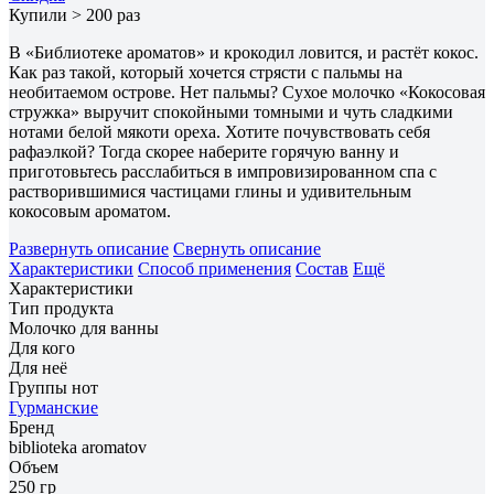
Купили > 200 раз
В «Библиотеке ароматов» и крокодил ловится, и растёт кокос.
Как раз такой, который хочется стрясти с пальмы на
необитаемом острове. Нет пальмы? Сухое молочко «Кокосовая
стружка» выручит спокойными томными и чуть сладкими
нотами белой мякоти ореха. Хотите почувствовать себя
рафаэлкой? Тогда скорее наберите горячую ванну и
приготовьтесь расслабиться в импровизированном спа с
растворившимися частицами глины и удивительным
кокосовым ароматом.
Развернуть описание
Свернуть описание
Характеристики
Способ применения
Состав
Ещё
Характеристики
Тип продукта
Молочко для ванны
Для кого
Для неё
Группы нот
Гурманские
Бренд
biblioteka aromatov
Объем
250 гр