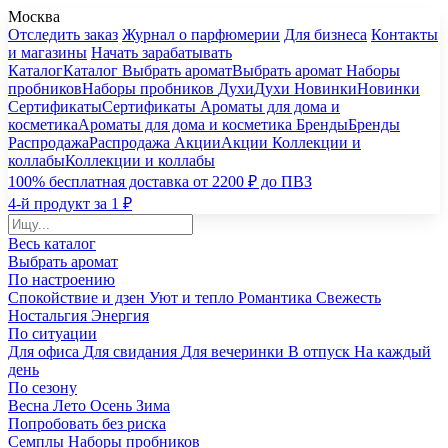
Москва
Отследить заказ
Журнал о парфюмерии
Для бизнеса
Контакты
и магазины
Начать зарабатывать
Каталог
Каталог
Выбрать аромат
Выбрать аромат
Наборы
пробников
Наборы пробников
Духи
Духи
Новинки
Новинки
Сертификаты
Сертификаты
Ароматы для дома и
косметика
Ароматы для дома и косметика
Бренды
Бренды
Распродажа
Распродажа
Акции
Акции
Коллекции и
коллабы
Коллекции и коллабы
100% бесплатная доставка от 2200 ₽ до ПВЗ
4-й продукт за 1 ₽
Весь каталог
Выбрать аромат
По настроению
Спокойствие и дзен
Уют и тепло
Романтика
Свежесть
Ностальгия
Энергия
По ситуации
Для офиса
Для свидания
Для вечеринки
В отпуск
На каждый
день
По сезону
Весна
Лето
Осень
Зима
Попробовать без риска
Семплы
Наборы пробников