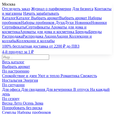
Москва
Отследить заказ
Журнал о парфюмерии
Для бизнеса
Контакты
и магазины
Начать зарабатывать
Каталог
Каталог
Выбрать аромат
Выбрать аромат
Наборы
пробников
Наборы пробников
Духи
Духи
Новинки
Новинки
Сертификаты
Сертификаты
Ароматы для дома и
косметика
Ароматы для дома и косметика
Бренды
Бренды
Распродажа
Распродажа
Акции
Акции
Коллекции и
коллабы
Коллекции и коллабы
100% бесплатная доставка от 2200 ₽ до ПВЗ
4-й продукт за 1 ₽
Весь каталог
Выбрать аромат
По настроению
Спокойствие и дзен
Уют и тепло
Романтика
Свежесть
Ностальгия
Энергия
По ситуации
Для офиса
Для свидания
Для вечеринки
В отпуск
На каждый
день
По сезону
Весна
Лето
Осень
Зима
Попробовать без риска
Семплы
Наборы пробников