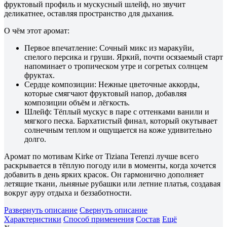
фруктовый профиль и мускусный шлейф, но звучит
деликатнее, оставляя пространство для дыхания.
О чём этот аромат:
Первое впечатление: Сочный микс из маракуйи,
спелого персика и груши. Яркий, почти осязаемый старт
напоминает о тропическом утре и согретых солнцем
фруктах.
Сердце композиции: Нежные цветочные аккорды,
которые смягчают фруктовый напор, добавляя
композиции объём и лёгкость.
Шлейф: Тёплый мускус в паре с оттенками ванили и
мягкого песка. Бархатистый финал, который окутывает
солнечным теплом и ощущается на коже удивительно
долго.
Аромат по мотивам Kirke от Tiziana Terenzi лучше всего
раскрывается в тёплую погоду или в моменты, когда хочется
добавить в день ярких красок. Он гармонично дополняет
летящие ткани, льняные рубашки или летние платья, создавая
вокруг ауру отдыха и беззаботности.
Развернуть описание
Свернуть описание
Характеристики
Способ применения
Состав
Ещё