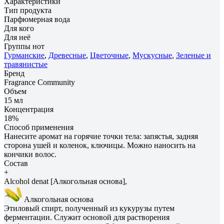
Характеристики
Тип продукта
Парфюмерная вода
Для кого
Для неё
Группы нот
Гурманские
,
Древесные
,
Цветочные
,
Мускусные
,
Зеленые и
травянистые
Бренд
Fragrance Community
Объем
15 мл
Концентрация
18%
Способ применения
Нанесите аромат на горячие точки тела: запястья, задняя
сторона ушей и коленок, ключицы. Можно наносить на
кончики волос.
Состав
+
Alcohol denat [Алкогольная основа],
Алкогольная основа
Этиловый спирт, полученный из кукурузы путем
ферментации. Служит основой для растворения