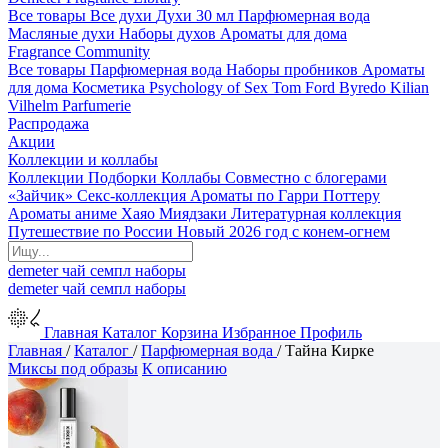
Все товары
Все духи
Духи 30 мл
Парфюмерная вода
Масляные духи
Наборы духов
Ароматы для дома
Fragrance Community
Все товары
Парфюмерная вода
Наборы пробников
Ароматы
для дома
Косметика
Psychology of Sex
Tom Ford
Byredo
Kilian
Vilhelm Parfumerie
Распродажа
Акции
Коллекции и коллабы
Коллекции
Подборки
Коллабы
Совместно с блогерами
«Зайчик»
Секс-коллекция
Ароматы по Гарри Поттеру
Ароматы аниме Хаяо Миядзаки
Литературная коллекция
Путешествие по России
Новый 2026 год с конем-огнем
demeter
чай
семпл
наборы
demeter
чай
семпл
наборы
Главная
Каталог
Корзина
Избранное
Профиль
Главная
/
Каталог
/
Парфюмерная вода
/
Тайна Кирке
Миксы под образы
К описанию