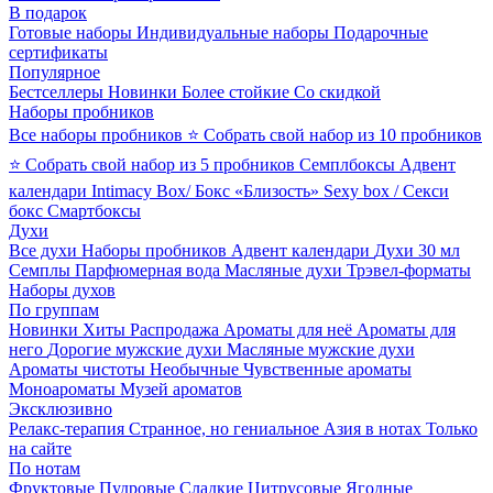
В подарок
Готовые наборы
Индивидуальные наборы
Подарочные
сертификаты
Популярное
Бестселлеры
Новинки
Более стойкие
Со скидкой
Наборы пробников
Все наборы пробников
⭐ Собрать свой набор из 10 пробников
⭐ Собрать свой набор из 5 пробников
Семплбоксы
Адвент
календари
Intimacy Box/ Бокс «Близость»
Sexy box / Секси
бокс
Смартбоксы
Духи
Все духи
Наборы пробников
Адвент календари
Духи 30 мл
Семплы
Парфюмерная вода
Масляные духи
Трэвел-форматы
Наборы духов
По группам
Новинки
Хиты
Распродажа
Ароматы для неё
Ароматы для
него
Дорогие мужские духи
Масляные мужские духи
Ароматы чистоты
Необычные
Чувственные ароматы
Моноароматы
Музей ароматов
Эксклюзивно
Релакс-терапия
Странное, но гениальное
Азия в нотах
Только
на сайте
По нотам
Фруктовые
Пудровые
Сладкие
Цитрусовые
Ягодные