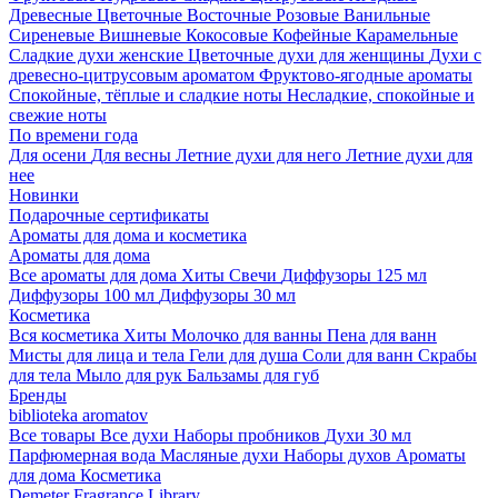
Древесные
Цветочные
Восточные
Розовые
Ванильные
Сиреневые
Вишневые
Кокосовые
Кофейные
Карамельные
Сладкие духи женские
Цветочные духи для женщины
Духи с
древесно-цитрусовым ароматом
Фруктово-ягодные ароматы
Спокойные, тёплые и сладкие ноты
Несладкие, спокойные и
свежие ноты
По времени года
Для осени
Для весны
Летние духи для него
Летние духи для
нее
Новинки
Подарочные сертификаты
Ароматы для дома и косметика
Ароматы для дома
Все ароматы для дома
Хиты
Свечи
Диффузоры 125 мл
Диффузоры 100 мл
Диффузоры 30 мл
Косметика
Вся косметика
Хиты
Молочко для ванны
Пена для ванн
Мисты для лица и тела
Гели для душа
Соли для ванн
Скрабы
для тела
Мыло для рук
Бальзамы для губ
Бренды
biblioteka aromatov
Все товары
Все духи
Наборы пробников
Духи 30 мл
Парфюмерная вода
Масляные духи
Наборы духов
Ароматы
для дома
Косметика
Demeter Fragrance Library