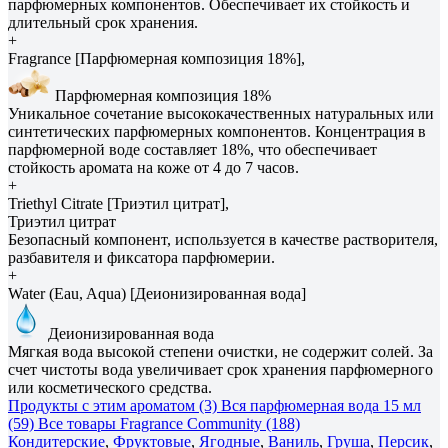
парфюмерных компонентов. Обеспечивает их стойкость и
длительный срок хранения.
+
Fragrance [Парфюмерная композиция 18%],
Парфюмерная композиция 18%
Уникальное сочетание высококачественных натуральных или
синтетических парфюмерных компонентов. Концентрация в
парфюмерной воде составляет 18%, что обеспечивает
стойкость аромата на коже от 4 до 7 часов.
+
Triethyl Citrate [Триэтил цитрат],
Триэтил цитрат
Безопасный компонент, используется в качестве растворителя,
разбавителя и фиксатора парфюмерии.
+
Water (Eau, Aqua) [Деионизированная вода]
Деионизированная вода
Мягкая вода высокой степени очистки, не содержит солей. За
счет чистоты вода увеличивает срок хранения парфюмерного
или косметического средства.
Продукты с этим ароматом (3)
Вся парфюмерная вода 15 мл
(59)
Все товары Fragrance Community (188)
Кондитерские
,
Фруктовые
,
Ягодные
,
Ваниль
,
Груша
,
Персик
,