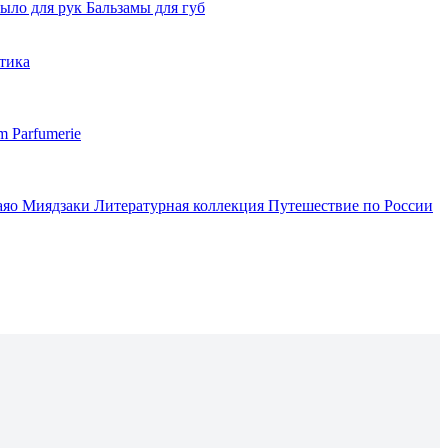
ыло для рук
Бальзамы для губ
тика
m Parfumerie
аяо Миядзаки
Литературная коллекция
Путешествие по России