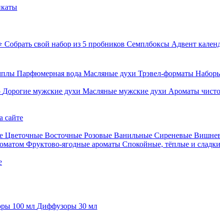
икаты
⭐ Собрать свой набор из 5 пробников
Семплбоксы
Адвент кален
мплы
Парфюмерная вода
Масляные духи
Трэвел-форматы
Наборы
о
Дорогие мужские духи
Масляные мужские духи
Ароматы чист
а сайте
е
Цветочные
Восточные
Розовые
Ванильные
Сиреневые
Вишне
роматом
Фруктово-ягодные ароматы
Спокойные, тёплые и сладк
е
ры 100 мл
Диффузоры 30 мл