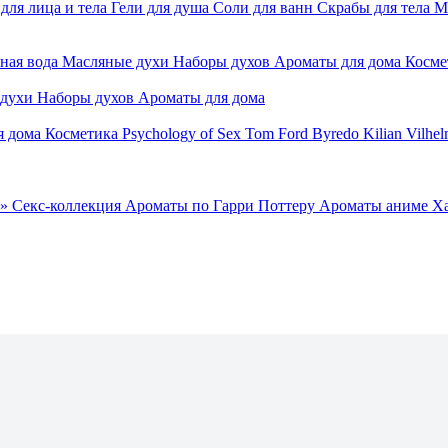
для лица и тела
Гели для душа
Соли для ванн
Скрабы для тела
М
ная вода
Масляные духи
Наборы духов
Ароматы для дома
Косме
 духи
Наборы духов
Ароматы для дома
я дома
Косметика
Psychology of Sex
Tom Ford
Byredo
Kilian
Vilhel
»
Секс-коллекция
Ароматы по Гарри Поттеру
Ароматы аниме Х