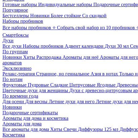
Готовые наборы
Индивидуальные наборы
Подарочные сертиф
Популярное
Бестселлеры
Новинки
Более стойкие
Со скидкой
Наборы пробников
Все наборы пробников
⭐ Собрать свой набор из 10 пробников
Смартбоксы
Духи
Все духи
Наборы пробников
Адвент календари
Духи 30 мл
Се
По группам
Новинки
Хиты
Распродажа
Ароматы для неё
Ароматы для нег
ароматов
Эксклюзивно
Релакс-терапия
Странное, но гениальное
Азия в нотах
Только н
По нотам
Фруктовые
Пудровые
Сладкие
Цитрусовые
Ягодные
Древесны
Цветочные духи для женщины
Духи с древесно-цитрусовым а
По времени года
Для осени
Для весны
Летние духи для него
Летние духи для не
Новинки
Подарочные сертификаты
Ароматы для дома и косметика
Ароматы для дома
Все ароматы для дома
Хиты
Свечи
Диффузоры 125 мл
Диффузо
Косметика