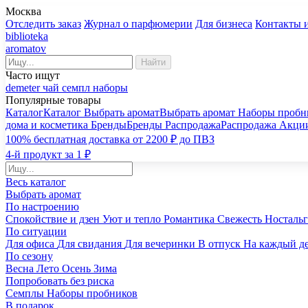
Москва
Отследить заказ
Журнал о парфюмерии
Для бизнеса
Контакты 
biblioteka
aromatov
Найти
Часто ищут
demeter
чай
семпл
наборы
Популярные товары
Каталог
Каталог
Выбрать аромат
Выбрать аромат
Наборы пробн
дома и косметика
Бренды
Бренды
Распродажа
Распродажа
Акци
100% бесплатная доставка от 2200 ₽ до ПВЗ
4-й продукт за 1 ₽
Весь каталог
Выбрать аромат
По настроению
Спокойствие и дзен
Уют и тепло
Романтика
Свежесть
Носталь
По ситуации
Для офиса
Для свидания
Для вечеринки
В отпуск
На каждый д
По сезону
Весна
Лето
Осень
Зима
Попробовать без риска
Семплы
Наборы пробников
В подарок