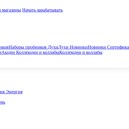
и магазины
Начать зарабатывать
иков
Наборы пробников
Духи
Духи
Новинки
Новинки
Сертифик
и
Акции
Коллекции и коллабы
Коллекции и коллабы
гия
Энергия
ень