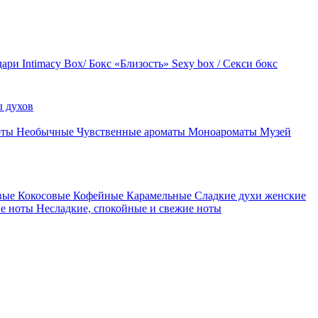
дари
Intimacy Box/ Бокс «Близость»
Sexy box / Секси бокс
 духов
оты
Необычные
Чувственные ароматы
Моноароматы
Музей
вые
Кокосовые
Кофейные
Карамельные
Сладкие духи женские
ие ноты
Несладкие, спокойные и свежие ноты