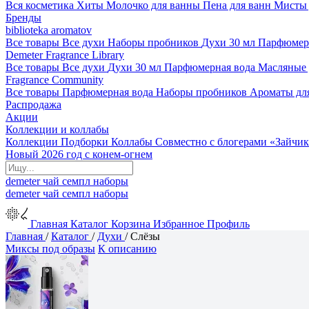
Вся косметика
Хиты
Молочко для ванны
Пена для ванн
Мисты 
Бренды
biblioteka aromatov
Все товары
Все духи
Наборы пробников
Духи 30 мл
Парфюмер
Demeter Fragrance Library
Все товары
Все духи
Духи 30 мл
Парфюмерная вода
Масляные
Fragrance Community
Все товары
Парфюмерная вода
Наборы пробников
Ароматы дл
Распродажа
Акции
Коллекции и коллабы
Коллекции
Подборки
Коллабы
Совместно с блогерами
«Зайчик
Новый 2026 год с конем-огнем
demeter
чай
семпл
наборы
demeter
чай
семпл
наборы
Главная
Каталог
Корзина
Избранное
Профиль
Главная
/
Каталог
/
Духи
/
Слёзы
Миксы под образы
К описанию