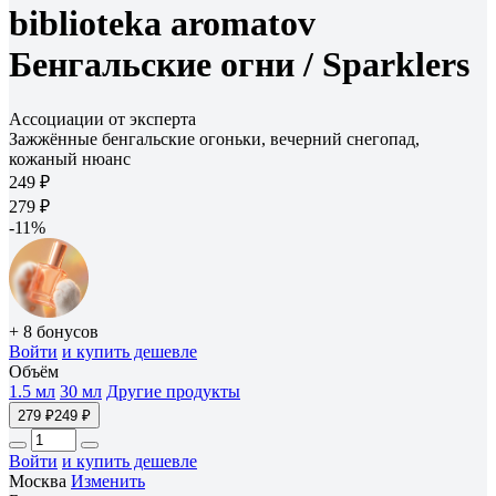
biblioteka aromatov
Бенгальские огни /
Sparklers
Ассоциации от эксперта
Зажжённые бенгальские огоньки, вечерний снегопад,
кожаный нюанс
249 ₽
279 ₽
-11%
+ 8 бонусов
Войти
и купить дешевле
Объём
1.5 мл
30 мл
Другие продукты
279 ₽
249 ₽
Войти
и купить дешевле
Москва
Изменить