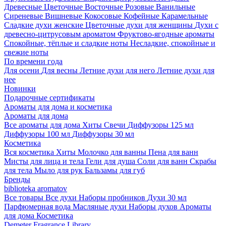
Древесные
Цветочные
Восточные
Розовые
Ванильные
Сиреневые
Вишневые
Кокосовые
Кофейные
Карамельные
Сладкие духи женские
Цветочные духи для женщины
Духи с
древесно-цитрусовым ароматом
Фруктово-ягодные ароматы
Спокойные, тёплые и сладкие ноты
Несладкие, спокойные и
свежие ноты
По времени года
Для осени
Для весны
Летние духи для него
Летние духи для
нее
Новинки
Подарочные сертификаты
Ароматы для дома и косметика
Ароматы для дома
Все ароматы для дома
Хиты
Свечи
Диффузоры 125 мл
Диффузоры 100 мл
Диффузоры 30 мл
Косметика
Вся косметика
Хиты
Молочко для ванны
Пена для ванн
Мисты для лица и тела
Гели для душа
Соли для ванн
Скрабы
для тела
Мыло для рук
Бальзамы для губ
Бренды
biblioteka aromatov
Все товары
Все духи
Наборы пробников
Духи 30 мл
Парфюмерная вода
Масляные духи
Наборы духов
Ароматы
для дома
Косметика
Demeter Fragrance Library