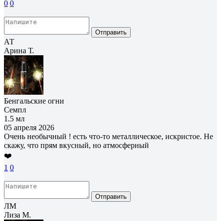
0
0
Отправить
АТ
Арина Т.
Бенгальские огни
Семпл
1.5 мл
05 апреля 2026
Очень необычный ! есть что-то металлическое, искристое. Не
скажу, что прям вкусный, но атмосферный
❤️
1
0
Отправить
ЛМ
Лиза М.