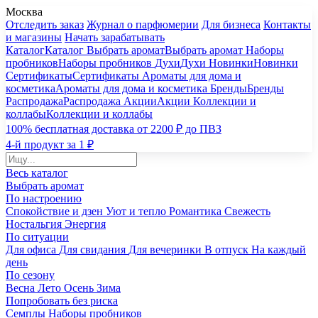
Москва
Отследить заказ
Журнал о парфюмерии
Для бизнеса
Контакты
и магазины
Начать зарабатывать
Каталог
Каталог
Выбрать аромат
Выбрать аромат
Наборы
пробников
Наборы пробников
Духи
Духи
Новинки
Новинки
Сертификаты
Сертификаты
Ароматы для дома и
косметика
Ароматы для дома и косметика
Бренды
Бренды
Распродажа
Распродажа
Акции
Акции
Коллекции и
коллабы
Коллекции и коллабы
100% бесплатная доставка от 2200 ₽ до ПВЗ
4-й продукт за 1 ₽
Весь каталог
Выбрать аромат
По настроению
Спокойствие и дзен
Уют и тепло
Романтика
Свежесть
Ностальгия
Энергия
По ситуации
Для офиса
Для свидания
Для вечеринки
В отпуск
На каждый
день
По сезону
Весна
Лето
Осень
Зима
Попробовать без риска
Семплы
Наборы пробников