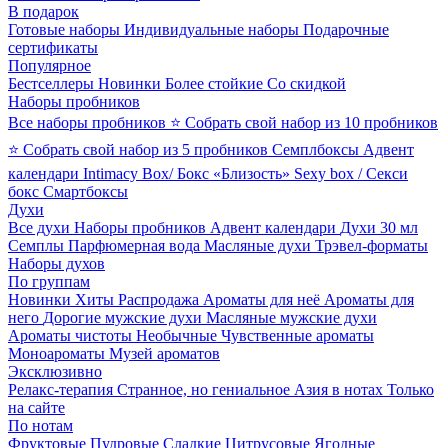
В подарок
Готовые наборы
Индивидуальные наборы
Подарочные
сертификаты
Популярное
Бестселлеры
Новинки
Более стойкие
Со скидкой
Наборы пробников
Все наборы пробников
⭐ Собрать свой набор из 10 пробников
⭐ Собрать свой набор из 5 пробников
Семплбоксы
Адвент
календари
Intimacy Box/ Бокс «Близость»
Sexy box / Секси
бокс
Смартбоксы
Духи
Все духи
Наборы пробников
Адвент календари
Духи 30 мл
Семплы
Парфюмерная вода
Масляные духи
Трэвел-форматы
Наборы духов
По группам
Новинки
Хиты
Распродажа
Ароматы для неё
Ароматы для
него
Дорогие мужские духи
Масляные мужские духи
Ароматы чистоты
Необычные
Чувственные ароматы
Моноароматы
Музей ароматов
Эксклюзивно
Релакс-терапия
Странное, но гениальное
Азия в нотах
Только
на сайте
По нотам
Фруктовые
Пудровые
Сладкие
Цитрусовые
Ягодные