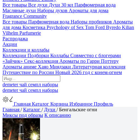
Все товары
Все духи
Духи 30 мл
Парфюмерная вода
Масляные духи
Наборы духов
Ароматы для дома
Fragrance Community
Все товары
Парфюмерная вода
Наборы пробников
Ароматы
для дома
Косметика
Psychology of Sex
Tom Ford
Byredo
Kilian
Vilhelm Parfumerie
Распродажа
Акции
Коллекции и коллабы
Коллекции
Подборки
Коллабы
Совместно с блогерами
«Зайчик»
Секс-коллекция
Ароматы по Гарри Поттеру
Ароматы аниме Хаяо Миядзаки
Литературная коллекция
Путешествие по России
Новый 2026 год с конем-огнем
demeter
чай
семпл
наборы
demeter
чай
семпл
наборы
Главная
Каталог
Корзина
Избранное
Профиль
Главная
/
Каталог
/
Духи
/
Бенгальские огни
Миксы под образы
К описанию