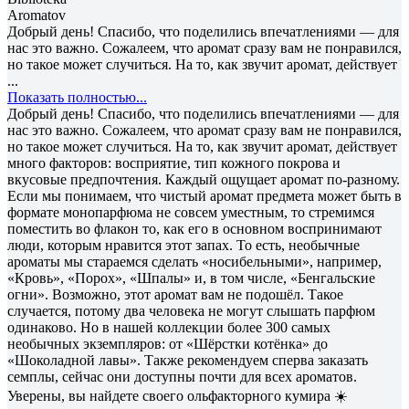
Aromatov
Добрый день! Спасибо, что поделились впечатлениями — для
нас это важно. Сожалеем, что аромат сразу вам не понравился,
но такое может случиться. На то, как звучит аромат, действует
...
Показать полностью...
Добрый день! Спасибо, что поделились впечатлениями — для
нас это важно. Сожалеем, что аромат сразу вам не понравился,
но такое может случиться. На то, как звучит аромат, действует
много факторов: восприятие, тип кожного покрова и
вкусовые предпочтения. Каждый ощущает аромат по-разному.
Если мы понимаем, что чистый аромат предмета может быть в
формате монопарфюма не совсем уместным, то стремимся
поместить во флакон то, как его в основном воспринимают
люди, которым нравится этот запах. То есть, необычные
ароматы мы стараемся сделать «носибельными», например,
«Кровь», «Порох», «Шпалы» и, в том числе, «Бенгальские
огни». Возможно, этот аромат вам не подошёл. Такое
случается, потому два человека не могут слышать парфюм
одинаково. Но в нашей коллекции более 300 самых
необычных экземпляров: от «Шёрстки котёнка» до
«Шоколадной лавы». Также рекомендуем сперва заказать
семплы, сейчас они доступны почти для всех ароматов.
Уверены, вы найдете своего ольфакторного кумира ☀️