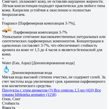
Смягчает, увлажняет кожу, не оставляя ощущение жирности.
Лёгкая консистенция подходит практически для любого типа
кожи. Каприлик устойчив к окислению и полностью
биоразлагаем.
+
Fragrance [Парфюмерная композиция 3-7%],
Парфюмерная композиция 3-7%
Уникальное сочетание высококачественных натуральных или
синтетических парфюмерных компонентов. Концентрация в
одеколонах составляет 3-7%, что обеспечивает стойкость
аромата на коже от 1,5 до 4 часов и является безопасной для
кожи.
+
Water (Eau, Aqua) [Деионизированная вода]
Деионизированная вода
Мягкая вода высокой степени очистки, не содержит солей. За
счет чистоты вода увеличивает срок хранения парфюмерного
или косметического средства.
Продукты с этим ароматом (3)
Все семплы 1.5 мл (410)
Все
товары biblioteka aromatov (1158)
Озон, Снег
Стойкость
Яркость