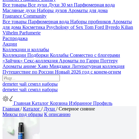
Все товары
Все духи
Духи 30 мл
Парфюмерная вода
Масляные духи
Наборы духов
Ароматы для дома
Fragrance Community
Все товары
Парфюмерная вода
Наборы пробников
Ароматы
для дома
Косметика
Psychology of Sex
Tom Ford
Byredo
Kilian
Vilhelm Parfumerie
Распродажа
Акции
Коллекции и коллабы
Коллекции
Подборки
Коллабы
Совместно с блогерами
«Зайчик»
Секс-коллекция
Ароматы по Гарри Поттеру
Ароматы аниме Хаяо Миядзаки
Литературная коллекция
Путешествие по России
Новый 2026 год с конем-огнем
demeter
чай
семпл
наборы
demeter
чай
семпл
наборы
Главная
Каталог
Корзина
Избранное
Профиль
Главная
/
Каталог
/
Духи
/
Северное сияние
Миксы под образы
К описанию