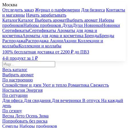
Москва
Отследить заказ
Журнал о парфюмерии
Для бизнеса
Контакты
и магазины
Начать зарабатывать
Каталог
Каталог
Выбрать аромат
Выбрать аромат
Наборы
пробников
Наборы пробников
Духи
Духи
Новинки
Новинки
Сертификаты
Сертификаты
Ароматы для дома и
косметика
Ароматы для дома и косметика
Бренды
Бренды
Распродажа
Распродажа
Акции
Акции
Коллекции и
коллабы
Коллекции и коллабы
100% бесплатная доставка от 2200 ₽ до ПВЗ
4-й продукт за 1 ₽
Весь каталог
Выбрать аромат
По настроению
Спокойствие и дзен
Уют и тепло
Романтика
Свежесть
Ностальгия
Энергия
По ситуации
Для офиса
Для свидания
Для вечеринки
В отпуск
На каждый
день
По сезону
Весна
Лето
Осень
Зима
Попробовать без риска
Семплы
Наборы пробников