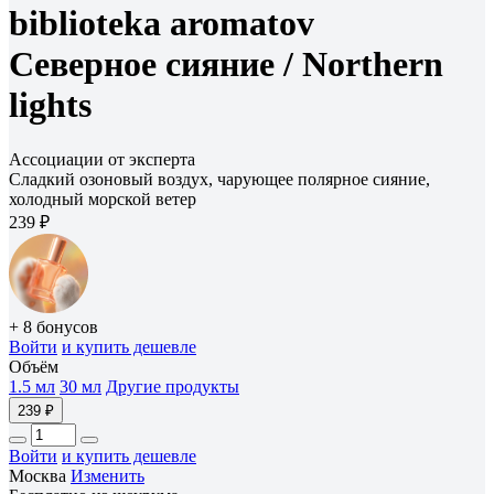
biblioteka aromatov
Северное сияние /
Northern
lights
Ассоциации от эксперта
Сладкий озоновый воздух, чарующее полярное сияние,
холодный морской ветер
239 ₽
+ 8 бонусов
Войти
и купить дешевле
Объём
1.5 мл
30 мл
Другие продукты
239 ₽
Войти
и купить дешевле
Москва
Изменить