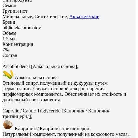
Семпл
Группы нот
Минеральные, Синтетические,
Акватические
Бренд
biblioteka aromatov
Объем
1.5 мл
Концентрация
7%
Состав
+
Alcohol denat [Алкогольная основа],
Алкогольная основа
Этиловый спирт, полученный из кукурузы путем
ферментации. Служит основой для растворения
парфюмерных компонентов. Обеспечивает их стойкость и
длительный срок хранения.
+
Caprylic / Capric Triglyceride [Каприлик / Каприлик
триглицерид],
Каприлик / Каприлик триглицерид
Натуральный компонент, полученный из кокосового масла.