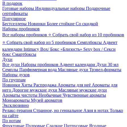
В подарок
Готовые наборы
Индивидуальные наборы
Подарочные
сертификаты
Популярное
Бестселлеры
Новинки
Более стойкие
Со скидкой
Наборы пробников
Все наборы пробников
⭐ Собрать свой набор из 10 пробников
⭐ Собрать свой набор из 5 пробников
Семплбоксы
Адвент
календари
Intimacy Box/ Бокс «Близость»
Sexy box / Секси
бокс
Смартбоксы
Духи
Все духи
Наборы пробников
Адвент календари
Духи 30 мл
Семплы
Парфюмерная вода
Масляные духи
Трэвел-форматы
Наборы духов
По группам
Новинки
Хиты
Распродажа
Ароматы для неё
Ароматы для
него
Дорогие мужские духи
Масляные мужские духи
Ароматы чистоты
Необычные
Чувственные ароматы
Моноароматы
Музей ароматов
Эксклюзивно
Релакс-терапия
Странное, но гениальное
Азия в нотах
Только
на сайте
По нотам
Фруктовые
Пудровые
Сладкие
Цитрусовые
Ягодные