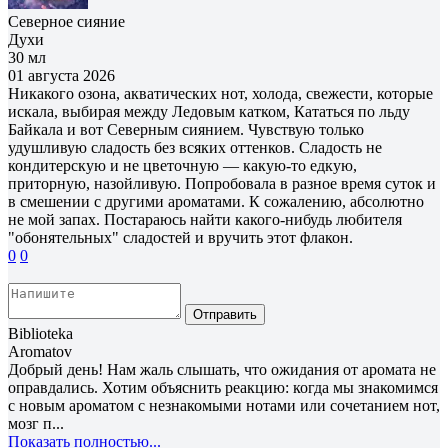
Северное сияние
Духи
30 мл
01 августа 2026
Никакого озона, акватических нот, холода, свежести, которые
искала, выбирая между Ледовым катком, Кататься по льду
Байкала и вот Северным сиянием. Чувствую только
удушливую сладость без всяких оттенков. Сладость не
кондитерскую и не цветочную — какую-то едкую,
приторную, назойливую. Попробовала в разное время суток и
в смешении с другими ароматами. К сожалению, абсолютно
не мой запах. Постараюсь найти какого-нибудь любителя
"обонятельных" сладостей и вручить этот флакон.
0
0
Отправить
Biblioteka
Aromatov
Добрый день! Нам жаль слышать, что ожидания от аромата не
оправдались. Хотим объяснить реакцию: когда мы знакомимся
с новым ароматом с незнакомыми нотами или сочетанием нот,
мозг п...
Показать полностью...