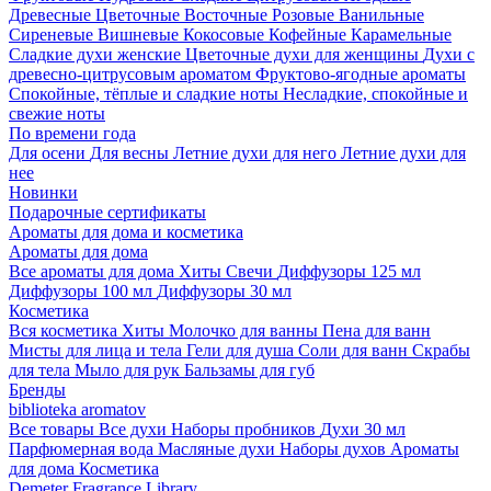
Древесные
Цветочные
Восточные
Розовые
Ванильные
Сиреневые
Вишневые
Кокосовые
Кофейные
Карамельные
Сладкие духи женские
Цветочные духи для женщины
Духи с
древесно-цитрусовым ароматом
Фруктово-ягодные ароматы
Спокойные, тёплые и сладкие ноты
Несладкие, спокойные и
свежие ноты
По времени года
Для осени
Для весны
Летние духи для него
Летние духи для
нее
Новинки
Подарочные сертификаты
Ароматы для дома и косметика
Ароматы для дома
Все ароматы для дома
Хиты
Свечи
Диффузоры 125 мл
Диффузоры 100 мл
Диффузоры 30 мл
Косметика
Вся косметика
Хиты
Молочко для ванны
Пена для ванн
Мисты для лица и тела
Гели для душа
Соли для ванн
Скрабы
для тела
Мыло для рук
Бальзамы для губ
Бренды
biblioteka aromatov
Все товары
Все духи
Наборы пробников
Духи 30 мл
Парфюмерная вода
Масляные духи
Наборы духов
Ароматы
для дома
Косметика
Demeter Fragrance Library