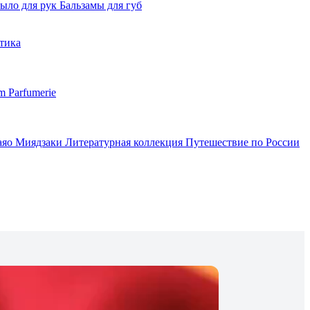
ыло для рук
Бальзамы для губ
тика
m Parfumerie
аяо Миядзаки
Литературная коллекция
Путешествие по России