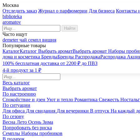
Москва
Отследить заказ
Журнал о парфюмерии
Для бизнеса
Контакты 
biblioteka
aromatov
Найти
Часто ищут
demeter
чай
семпл
вишня
Популярные товары
Каталог
Каталог
Выбрать аромат
Выбрать аромат
Наборы пробн
дома и косметика
Бренды
Бренды
Распродажа
Распродажа
Акци
100% бесплатная доставка от 2200 ₽ до ПВЗ
4-й продукт за 1 ₽
Весь каталог
Выбрать аромат
По настроению
Спокойствие и дзен
Уют и тепло
Романтика
Свежесть
Носталь
По ситуации
Для офиса
Для свидания
Для вечеринки
В отпуск
На каждый д
По сезону
Весна
Лето
Осень
Зима
Попробовать без риска
Семплы
Наборы пробников
В подарок