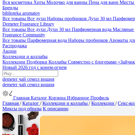
Вся косметика
Хиты
Молочко для ванны
Пена для ванн
Мисты 
Бренды
biblioteka aromatov
Все товары
Все духи
Наборы пробников
Духи 30 мл
Парфюмер
Demeter Fragrance Library
Все товары
Все духи
Духи 30 мл
Парфюмерная вода
Масляные
Fragrance Community
Все товары
Парфюмерная вода
Наборы пробников
Ароматы дл
Распродажа
Акции
Коллекции и коллабы
Коллекции
Подборки
Коллабы
Совместно с блогерами
«Зайчик
Новый 2026 год с конем-огнем
demeter
чай
семпл
вишня
demeter
чай
семпл
вишня
Главная
Каталог
Корзина
Избранное
Профиль
Главная
/
Каталог
/
Коллекции и коллабы
/
Коллекции
/
Секс-ко
Миксы под образы
К описанию