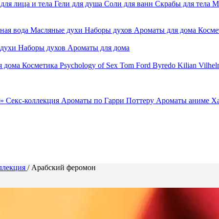
для лица и тела
Гели для душа
Соли для ванн
Скрабы для тела
М
ная вода
Масляные духи
Наборы духов
Ароматы для дома
Косме
 духи
Наборы духов
Ароматы для дома
я дома
Косметика
Psychology of Sex
Tom Ford
Byredo
Kilian
Vilhel
»
Секс-коллекция
Ароматы по Гарри Поттеру
Ароматы аниме Х
ллекция
/
Арабский феромон