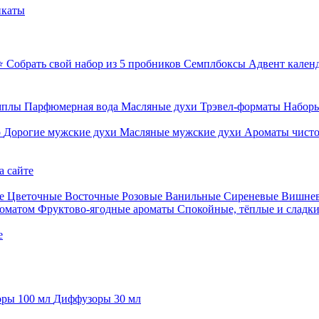
икаты
⭐ Собрать свой набор из 5 пробников
Семплбоксы
Адвент кален
мплы
Парфюмерная вода
Масляные духи
Трэвел-форматы
Наборы
о
Дорогие мужские духи
Масляные мужские духи
Ароматы чист
а сайте
е
Цветочные
Восточные
Розовые
Ванильные
Сиреневые
Вишне
роматом
Фруктово-ягодные ароматы
Спокойные, тёплые и сладк
е
ры 100 мл
Диффузоры 30 мл