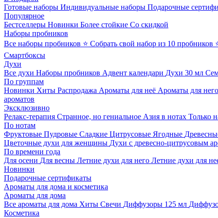
Готовые наборы
Индивидуальные наборы
Подарочные сертиф
Популярное
Бестселлеры
Новинки
Более стойкие
Со скидкой
Наборы пробников
Все наборы пробников
⭐ Собрать свой набор из 10 пробников
Смартбоксы
Духи
Все духи
Наборы пробников
Адвент календари
Духи 30 мл
Се
По группам
Новинки
Хиты
Распродажа
Ароматы для неё
Ароматы для нег
ароматов
Эксклюзивно
Релакс-терапия
Странное, но гениальное
Азия в нотах
Только н
По нотам
Фруктовые
Пудровые
Сладкие
Цитрусовые
Ягодные
Древесны
Цветочные духи для женщины
Духи с древесно-цитрусовым а
По времени года
Для осени
Для весны
Летние духи для него
Летние духи для не
Новинки
Подарочные сертификаты
Ароматы для дома и косметика
Ароматы для дома
Все ароматы для дома
Хиты
Свечи
Диффузоры 125 мл
Диффузо
Косметика