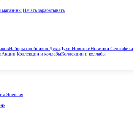
и магазины
Начать зарабатывать
иков
Наборы пробников
Духи
Духи
Новинки
Новинки
Сертифик
и
Акции
Коллекции и коллабы
Коллекции и коллабы
гия
Энергия
ень