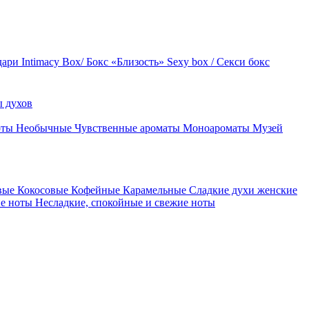
дари
Intimacy Box/ Бокс «Близость»
Sexy box / Секси бокс
 духов
оты
Необычные
Чувственные ароматы
Моноароматы
Музей
вые
Кокосовые
Кофейные
Карамельные
Сладкие духи женские
ие ноты
Несладкие, спокойные и свежие ноты