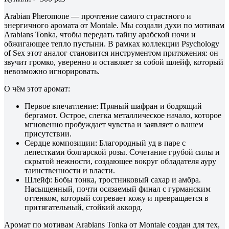
Arabian Pheromone — прочтение самого страстного и
энергичного аромата от Montale. Мы создали духи по мотивам
Arabians Tonka, чтобы передать тайну арабской ночи и
обжигающее тепло пустыни. В рамках коллекции Psychology
of Sex этот аналог становится инструментом притяжения: он
звучит громко, уверенно и оставляет за собой шлейф, который
невозможно игнорировать.
О чём этот аромат:
Первое впечатление: Пряный шафран и бодрящий
бергамот. Острое, слегка металлическое начало, которое
мгновенно пробуждает чувства и заявляет о вашем
присутствии.
Сердце композиции: Благородный уд в паре с
лепестками болгарской розы. Сочетание грубой силы и
скрытой нежности, создающее вокруг обладателя ауру
таинственности и власти.
Шлейф: Бобы тонка, тростниковый сахар и амбра.
Насыщенный, почти осязаемый финал с гурманским
оттенком, который согревает кожу и превращается в
притягательный, стойкий аккорд.
Аромат по мотивам Arabians Tonka от Montale создан для тех,