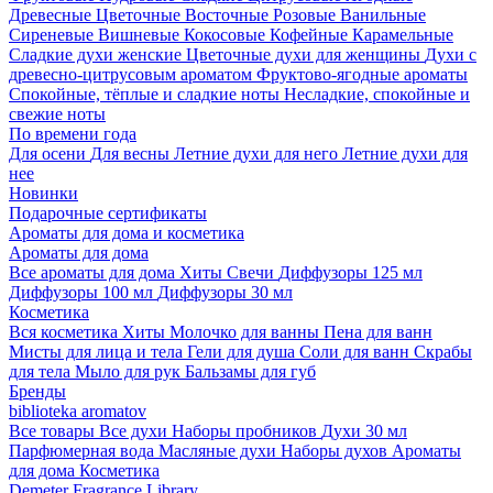
Древесные
Цветочные
Восточные
Розовые
Ванильные
Сиреневые
Вишневые
Кокосовые
Кофейные
Карамельные
Сладкие духи женские
Цветочные духи для женщины
Духи с
древесно-цитрусовым ароматом
Фруктово-ягодные ароматы
Спокойные, тёплые и сладкие ноты
Несладкие, спокойные и
свежие ноты
По времени года
Для осени
Для весны
Летние духи для него
Летние духи для
нее
Новинки
Подарочные сертификаты
Ароматы для дома и косметика
Ароматы для дома
Все ароматы для дома
Хиты
Свечи
Диффузоры 125 мл
Диффузоры 100 мл
Диффузоры 30 мл
Косметика
Вся косметика
Хиты
Молочко для ванны
Пена для ванн
Мисты для лица и тела
Гели для душа
Соли для ванн
Скрабы
для тела
Мыло для рук
Бальзамы для губ
Бренды
biblioteka aromatov
Все товары
Все духи
Наборы пробников
Духи 30 мл
Парфюмерная вода
Масляные духи
Наборы духов
Ароматы
для дома
Косметика
Demeter Fragrance Library