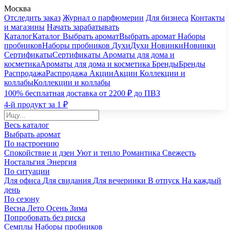
Москва
Отследить заказ
Журнал о парфюмерии
Для бизнеса
Контакты
и магазины
Начать зарабатывать
Каталог
Каталог
Выбрать аромат
Выбрать аромат
Наборы
пробников
Наборы пробников
Духи
Духи
Новинки
Новинки
Сертификаты
Сертификаты
Ароматы для дома и
косметика
Ароматы для дома и косметика
Бренды
Бренды
Распродажа
Распродажа
Акции
Акции
Коллекции и
коллабы
Коллекции и коллабы
100% бесплатная доставка от 2200 ₽ до ПВЗ
4-й продукт за 1 ₽
Весь каталог
Выбрать аромат
По настроению
Спокойствие и дзен
Уют и тепло
Романтика
Свежесть
Ностальгия
Энергия
По ситуации
Для офиса
Для свидания
Для вечеринки
В отпуск
На каждый
день
По сезону
Весна
Лето
Осень
Зима
Попробовать без риска
Семплы
Наборы пробников