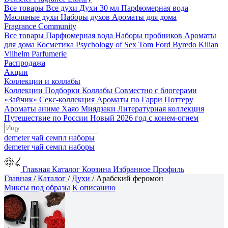
Все товары
Все духи
Духи 30 мл
Парфюмерная вода
Масляные духи
Наборы духов
Ароматы для дома
Fragrance Community
Все товары
Парфюмерная вода
Наборы пробников
Ароматы
для дома
Косметика
Psychology of Sex
Tom Ford
Byredo
Kilian
Vilhelm Parfumerie
Распродажа
Акции
Коллекции и коллабы
Коллекции
Подборки
Коллабы
Совместно с блогерами
«Зайчик»
Секс-коллекция
Ароматы по Гарри Поттеру
Ароматы аниме Хаяо Миядзаки
Литературная коллекция
Путешествие по России
Новый 2026 год с конем-огнем
demeter
чай
семпл
наборы
demeter
чай
семпл
наборы
Главная
Каталог
Корзина
Избранное
Профиль
Главная
/
Каталог
/
Духи
/
Арабский феромон
Миксы под образы
К описанию