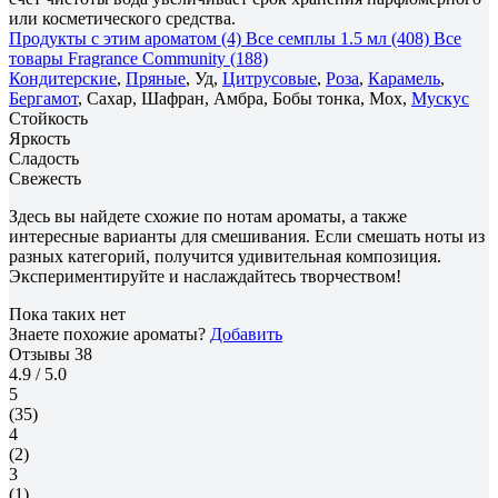
или косметического средства.
Продукты с этим ароматом (4)
Все семплы 1.5 мл (408)
Все
товары Fragrance Community (188)
Кондитерские
,
Пряные
, Уд,
Цитрусовые
,
Роза
,
Карамель
,
Бергамот
, Сахар, Шафран, Амбра, Бобы тонка, Мох,
Мускус
Стойкость
Яркость
Сладость
Свежесть
Здесь вы найдете схожие по нотам ароматы, а также
интересные варианты для смешивания. Если смешать ноты из
разных категорий, получится удивительная композиция.
Экспериментируйте и наслаждайтесь творчеством!
Пока таких нет
Знаете похожие ароматы?
Добавить
Отзывы
38
4.9
/ 5.0
5
(35)
4
(2)
3
(1)