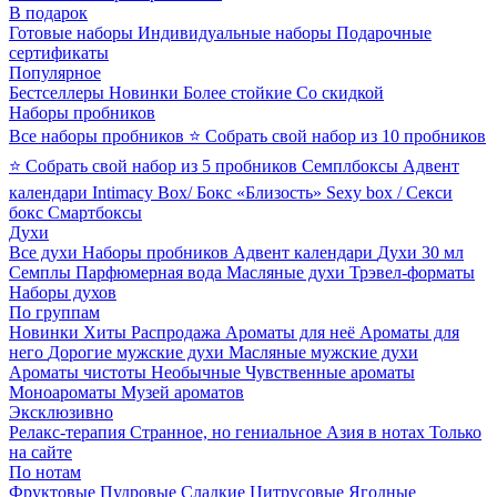
В подарок
Готовые наборы
Индивидуальные наборы
Подарочные
сертификаты
Популярное
Бестселлеры
Новинки
Более стойкие
Со скидкой
Наборы пробников
Все наборы пробников
⭐ Собрать свой набор из 10 пробников
⭐ Собрать свой набор из 5 пробников
Семплбоксы
Адвент
календари
Intimacy Box/ Бокс «Близость»
Sexy box / Секси
бокс
Смартбоксы
Духи
Все духи
Наборы пробников
Адвент календари
Духи 30 мл
Семплы
Парфюмерная вода
Масляные духи
Трэвел-форматы
Наборы духов
По группам
Новинки
Хиты
Распродажа
Ароматы для неё
Ароматы для
него
Дорогие мужские духи
Масляные мужские духи
Ароматы чистоты
Необычные
Чувственные ароматы
Моноароматы
Музей ароматов
Эксклюзивно
Релакс-терапия
Странное, но гениальное
Азия в нотах
Только
на сайте
По нотам
Фруктовые
Пудровые
Сладкие
Цитрусовые
Ягодные