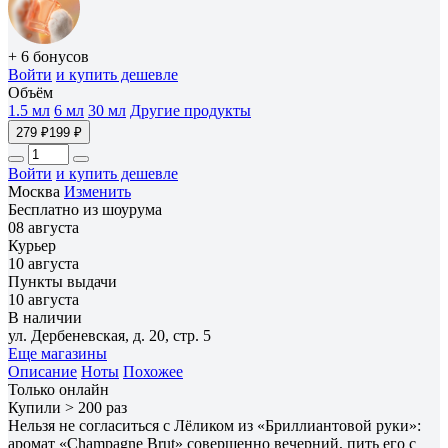
+ 6 бонусов
Войти
и купить дешевле
Объём
1.5 мл
6 мл
30 мл
Другие продукты
279 ₽
199 ₽
Войти
и купить дешевле
Москва
Изменить
Бесплатно из шоурума
08 августа
Курьер
10 августа
Пункты выдачи
10 августа
В наличии
ул. Дербеневская, д. 20, стр. 5
Еще магазины
Описание
Ноты
Похожее
Только онлайн
Купили > 200 раз
Нельзя не согласиться с Лёликом из «Бриллиантовой руки»:
аромат «Champagne Brut» совершенно вечерний, пить его с