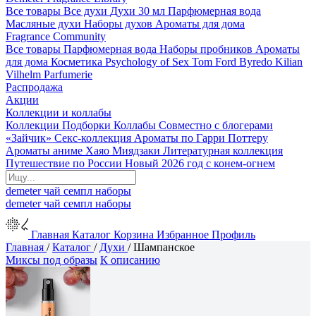
Все товары
Все духи
Духи 30 мл
Парфюмерная вода
Масляные духи
Наборы духов
Ароматы для дома
Fragrance Community
Все товары
Парфюмерная вода
Наборы пробников
Ароматы
для дома
Косметика
Psychology of Sex
Tom Ford
Byredo
Kilian
Vilhelm Parfumerie
Распродажа
Акции
Коллекции и коллабы
Коллекции
Подборки
Коллабы
Совместно с блогерами
«Зайчик»
Секс-коллекция
Ароматы по Гарри Поттеру
Ароматы аниме Хаяо Миядзаки
Литературная коллекция
Путешествие по России
Новый 2026 год с конем-огнем
demeter
чай
семпл
наборы
demeter
чай
семпл
наборы
Главная
Каталог
Корзина
Избранное
Профиль
Главная
/
Каталог
/
Духи
/
Шампанское
Миксы под образы
К описанию