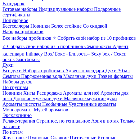
В подарок
Готовые наборы
Индивидуальные наборы
Подарочные
сертификаты
Популярное
Бестселлеры
Новинки
Более стойкие
Со скидкой
Наборы пробников
Все наборы пробников
⭐ Собрать свой набор из 10 пробников
⭐ Собрать свой набор из 5 пробников
Семплбоксы
Адвент
календари
Intimacy Box/ Бокс «Близость»
Sexy box / Секси
бокс
Смартбоксы
Духи
Все духи
Наборы пробников
Адвент календари
Духи 30 мл
Семплы
Парфюмерная вода
Масляные духи
Трэвел-форматы
Наборы духов
По группам
Новинки
Хиты
Распродажа
Ароматы для неё
Ароматы для
него
Дорогие мужские духи
Масляные мужские духи
Ароматы чистоты
Необычные
Чувственные ароматы
Моноароматы
Музей ароматов
Эксклюзивно
Релакс-терапия
Странное, но гениальное
Азия в нотах
Только
на сайте
По нотам
Фруктовые
Пудровые
Сладкие
Цитрусовые
Ягодные