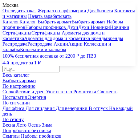
Москва
Отследить заказ
Журнал о парфюмерии
Для бизнеса
Контакты
и магазины
Начать зарабатывать
Каталог
Каталог
Выбрать аромат
Выбрать аромат
Наборы
пробников
Наборы пробников
Духи
Духи
Новинки
Новинки
Сертификаты
Сертификаты
Ароматы для дома и
косметика
Ароматы для дома и косметика
Бренды
Бренды
Распродажа
Распродажа
Акции
Акции
Коллекции и
коллабы
Коллекции и коллабы
100% бесплатная доставка от 2200 ₽ до ПВЗ
4-й продукт за 1 ₽
Весь каталог
Выбрать аромат
По настроению
Спокойствие и дзен
Уют и тепло
Романтика
Свежесть
Ностальгия
Энергия
По ситуации
Для офиса
Для свидания
Для вечеринки
В отпуск
На каждый
день
По сезону
Весна
Лето
Осень
Зима
Попробовать без риска
Семплы
Наборы пробников