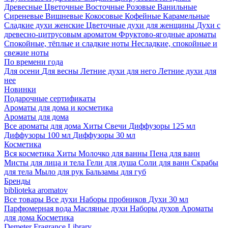
Древесные
Цветочные
Восточные
Розовые
Ванильные
Сиреневые
Вишневые
Кокосовые
Кофейные
Карамельные
Сладкие духи женские
Цветочные духи для женщины
Духи с
древесно-цитрусовым ароматом
Фруктово-ягодные ароматы
Спокойные, тёплые и сладкие ноты
Несладкие, спокойные и
свежие ноты
По времени года
Для осени
Для весны
Летние духи для него
Летние духи для
нее
Новинки
Подарочные сертификаты
Ароматы для дома и косметика
Ароматы для дома
Все ароматы для дома
Хиты
Свечи
Диффузоры 125 мл
Диффузоры 100 мл
Диффузоры 30 мл
Косметика
Вся косметика
Хиты
Молочко для ванны
Пена для ванн
Мисты для лица и тела
Гели для душа
Соли для ванн
Скрабы
для тела
Мыло для рук
Бальзамы для губ
Бренды
biblioteka aromatov
Все товары
Все духи
Наборы пробников
Духи 30 мл
Парфюмерная вода
Масляные духи
Наборы духов
Ароматы
для дома
Косметика
Demeter Fragrance Library