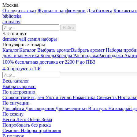
Москва
Отследить заказ
Журнал о парфюмерии
Для бизнеса
Контакты 
biblioteka
aromatov
Найти
Часто ищут
demeter
чай
семпл
наборы
Популярные товары
Каталог
Каталог
Выбрать аромат
Выбрать аромат
Наборы пробн
дома и косметика
Бренды
Бренды
Распродажа
Распродажа
Акци
100% бесплатная доставка от 2200 ₽ до ПВЗ
4-й продукт за 1 ₽
Весь каталог
Выбрать аромат
По настроению
Спокойствие и дзен
Уют и тепло
Романтика
Свежесть
Носталь
По ситуации
Для офиса
Для свидания
Для вечеринки
В отпуск
На каждый д
По сезону
Весна
Лето
Осень
Зима
Попробовать без риска
Семплы
Наборы пробников
В подарок