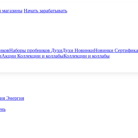
и магазины
Начать зарабатывать
иков
Наборы пробников
Духи
Духи
Новинки
Новинки
Сертифик
и
Акции
Коллекции и коллабы
Коллекции и коллабы
гия
Энергия
ень