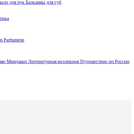
ыло для рук
Бальзамы для губ
тика
m Parfumerie
аяо Миядзаки
Литературная коллекция
Путешествие по России