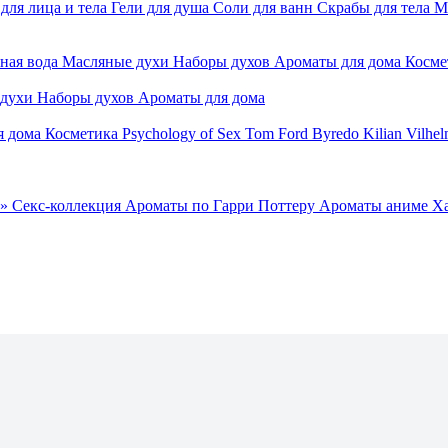
для лица и тела
Гели для душа
Соли для ванн
Скрабы для тела
М
ная вода
Масляные духи
Наборы духов
Ароматы для дома
Косме
 духи
Наборы духов
Ароматы для дома
я дома
Косметика
Psychology of Sex
Tom Ford
Byredo
Kilian
Vilhel
»
Секс-коллекция
Ароматы по Гарри Поттеру
Ароматы аниме Х