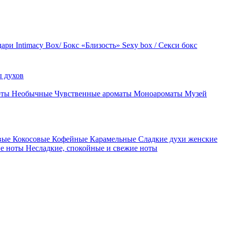
дари
Intimacy Box/ Бокс «Близость»
Sexy box / Секси бокс
 духов
оты
Необычные
Чувственные ароматы
Моноароматы
Музей
вые
Кокосовые
Кофейные
Карамельные
Сладкие духи женские
ие ноты
Несладкие, спокойные и свежие ноты