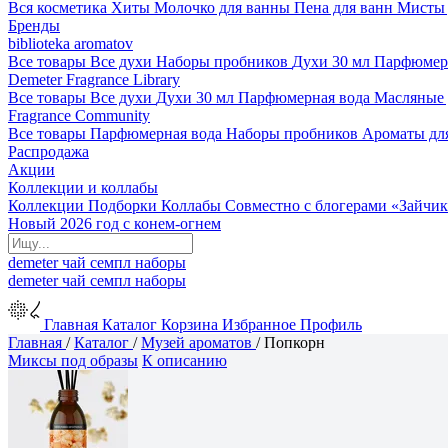
Вся косметика
Хиты
Молочко для ванны
Пена для ванн
Мисты 
Бренды
biblioteka aromatov
Все товары
Все духи
Наборы пробников
Духи 30 мл
Парфюмер
Demeter Fragrance Library
Все товары
Все духи
Духи 30 мл
Парфюмерная вода
Масляные
Fragrance Community
Все товары
Парфюмерная вода
Наборы пробников
Ароматы дл
Распродажа
Акции
Коллекции и коллабы
Коллекции
Подборки
Коллабы
Совместно с блогерами
«Зайчик
Новый 2026 год с конем-огнем
demeter
чай
семпл
наборы
demeter
чай
семпл
наборы
Главная
Каталог
Корзина
Избранное
Профиль
Главная
/
Каталог
/
Музей ароматов
/
Попкорн
Миксы под образы
К описанию