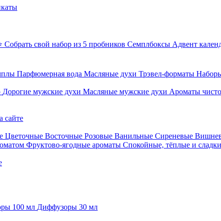
икаты
⭐ Собрать свой набор из 5 пробников
Семплбоксы
Адвент кален
мплы
Парфюмерная вода
Масляные духи
Трэвел-форматы
Наборы
о
Дорогие мужские духи
Масляные мужские духи
Ароматы чист
а сайте
е
Цветочные
Восточные
Розовые
Ванильные
Сиреневые
Вишне
роматом
Фруктово-ягодные ароматы
Спокойные, тёплые и сладк
е
ры 100 мл
Диффузоры 30 мл