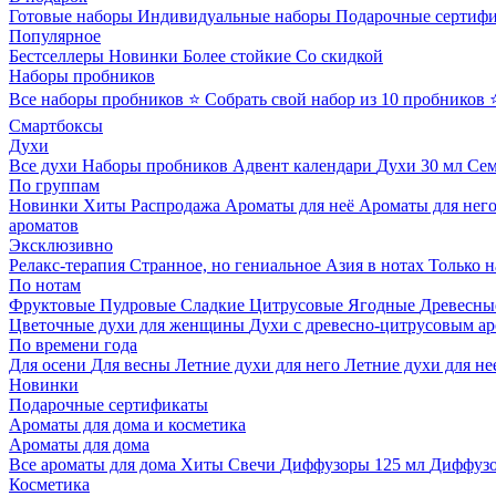
Готовые наборы
Индивидуальные наборы
Подарочные сертиф
Популярное
Бестселлеры
Новинки
Более стойкие
Со скидкой
Наборы пробников
Все наборы пробников
⭐ Собрать свой набор из 10 пробников
Смартбоксы
Духи
Все духи
Наборы пробников
Адвент календари
Духи 30 мл
Се
По группам
Новинки
Хиты
Распродажа
Ароматы для неё
Ароматы для нег
ароматов
Эксклюзивно
Релакс-терапия
Странное, но гениальное
Азия в нотах
Только н
По нотам
Фруктовые
Пудровые
Сладкие
Цитрусовые
Ягодные
Древесны
Цветочные духи для женщины
Духи с древесно-цитрусовым а
По времени года
Для осени
Для весны
Летние духи для него
Летние духи для не
Новинки
Подарочные сертификаты
Ароматы для дома и косметика
Ароматы для дома
Все ароматы для дома
Хиты
Свечи
Диффузоры 125 мл
Диффузо
Косметика