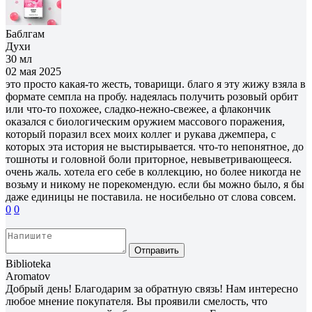
Баблгам
Духи
30 мл
02 мая 2025
это просто какая-то жесть, товарищи. благо я эту жижу взяла в
формате семпла на пробу. надеялась получить розовый орбит
или что-то похожее, сладко-нежно-свежее, а флакончик
оказался с биологическим оружием массового поражения,
который поразил всех моих коллег и рукава джемпера, с
которых эта история не выстирывается. что-то непонятное, до
тошноты и головной боли приторное, невыветривающееся.
очень жаль. хотела его себе в коллекцию, но более никогда не
возьму и никому не порекомендую. если бы можно было, я бы
даже единицы не поставила. не носибельно от слова совсем.
0
0
Отправить
Biblioteka
Aromatov
Добрый день! Благодарим за обратную связь! Нам интересно
любое мнение покупателя. Вы проявили смелость, что