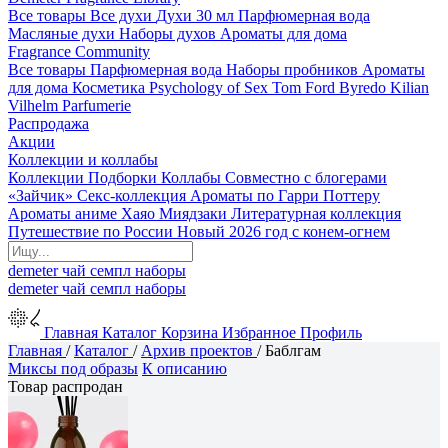
Все товары
Все духи
Духи 30 мл
Парфюмерная вода
Масляные духи
Наборы духов
Ароматы для дома
Fragrance Community
Все товары
Парфюмерная вода
Наборы пробников
Ароматы
для дома
Косметика
Psychology of Sex
Tom Ford
Byredo
Kilian
Vilhelm Parfumerie
Распродажа
Акции
Коллекции и коллабы
Коллекции
Подборки
Коллабы
Совместно с блогерами
«Зайчик»
Секс-коллекция
Ароматы по Гарри Поттеру
Ароматы аниме Хаяо Миядзаки
Литературная коллекция
Путешествие по России
Новый 2026 год с конем-огнем
demeter
чай
семпл
наборы
demeter
чай
семпл
наборы
Главная
Каталог
Корзина
Избранное
Профиль
Главная
/
Каталог
/
Архив проектов
/
Баблгам
Миксы под образы
К описанию
Товар распродан