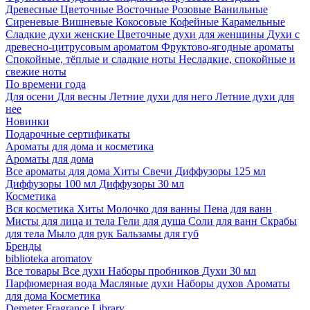
Древесные
Цветочные
Восточные
Розовые
Ванильные
Сиреневые
Вишневые
Кокосовые
Кофейные
Карамельные
Сладкие духи женские
Цветочные духи для женщины
Духи с
древесно-цитрусовым ароматом
Фруктово-ягодные ароматы
Спокойные, тёплые и сладкие ноты
Несладкие, спокойные и
свежие ноты
По времени года
Для осени
Для весны
Летние духи для него
Летние духи для
нее
Новинки
Подарочные сертификаты
Ароматы для дома и косметика
Ароматы для дома
Все ароматы для дома
Хиты
Свечи
Диффузоры 125 мл
Диффузоры 100 мл
Диффузоры 30 мл
Косметика
Вся косметика
Хиты
Молочко для ванны
Пена для ванн
Мисты для лица и тела
Гели для душа
Соли для ванн
Скрабы
для тела
Мыло для рук
Бальзамы для губ
Бренды
biblioteka aromatov
Все товары
Все духи
Наборы пробников
Духи 30 мл
Парфюмерная вода
Масляные духи
Наборы духов
Ароматы
для дома
Косметика
Demeter Fragrance Library