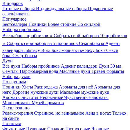
В подарок
Готовые наборы
Индивидуальные наборы
Подарочные
сертификаты
Популярное
Бестселлеры
Новинки
Более стойкие
Со скидкой
Наборы пробников
Все наборы пробников
⭐ Собрать свой набор из 10 пробников
⭐ Собрать свой набор из 5 пробников
Семплбоксы
Адвент
календари
Intimacy Box/ Бокс «Близость»
Sexy box / Секси
бокс
Смартбоксы
Духи
Все духи
Наборы пробников
Адвент календари
Духи 30 мл
Семплы
Парфюмерная вода
Масляные духи
Трэвел-форматы
Наборы духов
По группам
Новинки
Хиты
Распродажа
Ароматы для неё
Ароматы для
него
Дорогие мужские духи
Масляные мужские духи
Ароматы чистоты
Необычные
Чувственные ароматы
Моноароматы
Музей ароматов
Эксклюзивно
Релакс-терапия
Странное, но гениальное
Азия в нотах
Только
на сайте
По нотам
Фруктовые
Пудровые
Сладкие
Цитрусовые
Ягодные