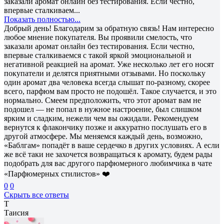
заказали аромат онлайн без тестирования. Если честно,
впервые сталкиваем...
Показать полностью...
Добрый день! Благодарим за обратную связь! Нам интересно
любое мнение покупателя. Вы проявили смелость, что
заказали аромат онлайн без тестирования. Если честно,
впервые сталкиваемся с такой яркой эмоциональной и
негативной реакцией на аромат. Уже несколько лет его носят
покупатели и делятся приятными отзывами. Но поскольку
один аромат два человека всегда слышат по-разному, скорее
всего, парфюм вам просто не подошёл. Такое случается, и это
нормально. Смеем предположить, что этот аромат вам не
подошел — не попал в нужное настроение, был слишком
ярким и сладким, нежели чем вы ожидали. Рекомендуем
вернутся к флакончику позже и аккуратно послушать его в
другой атмосфере. Мы меняемся каждый день, возможно,
«Баблгам» попадёт в ваше сердечко в других условиях. А если
же всё таки не захочется возвращаться к аромату, будем рады
подобрать для вас другого парфюмерного любимчика в чате
«Парфюмерных стилистов» ❤️
0
0
Скрыть все ответы
Т
Таисия