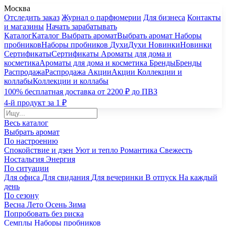
Москва
Отследить заказ
Журнал о парфюмерии
Для бизнеса
Контакты
и магазины
Начать зарабатывать
Каталог
Каталог
Выбрать аромат
Выбрать аромат
Наборы
пробников
Наборы пробников
Духи
Духи
Новинки
Новинки
Сертификаты
Сертификаты
Ароматы для дома и
косметика
Ароматы для дома и косметика
Бренды
Бренды
Распродажа
Распродажа
Акции
Акции
Коллекции и
коллабы
Коллекции и коллабы
100% бесплатная доставка от 2200 ₽ до ПВЗ
4-й продукт за 1 ₽
Весь каталог
Выбрать аромат
По настроению
Спокойствие и дзен
Уют и тепло
Романтика
Свежесть
Ностальгия
Энергия
По ситуации
Для офиса
Для свидания
Для вечеринки
В отпуск
На каждый
день
По сезону
Весна
Лето
Осень
Зима
Попробовать без риска
Семплы
Наборы пробников