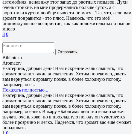
автомобиля, ненавижу этот запах до рвотных позывов. Духи
очень стойкие, на мне продержались больше суток, а с
воротника куртки вообще вывести не могу... Так что, если вам
аромат понравится - это плюс. Надеюсь, что это моё
индивидуальное восприятие, так как положительных отзывов
много
3
0
Отправить
Biblioteka
Aromatov
Екатерина, добрый день! Нам искренне жаль слышать, что
аромат оставил такие впечатления. Хотим порекомендовать
вам вернуться к аромату позже, в более холодную погоду,
например, осе...
Показать полностью...
Екатерина, добрый день! Нам искренне жаль слышать, что
аромат оставил такие впечатления. Хотим порекомендовать
вам вернуться к аромату позже, в более холодную погоду,
например, осенью. В жару «Баблгам» действительно может
звучать очень ярко, но в прохладную погоду он чувствуется
более прозрачно и легко. Надеемся, что аромат вас ещё сможет
порадовать
1
0