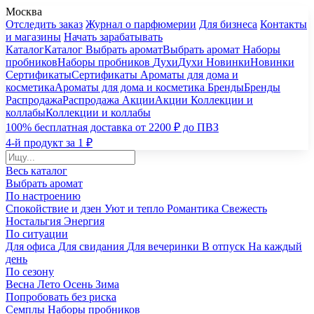
Москва
Отследить заказ
Журнал о парфюмерии
Для бизнеса
Контакты
и магазины
Начать зарабатывать
Каталог
Каталог
Выбрать аромат
Выбрать аромат
Наборы
пробников
Наборы пробников
Духи
Духи
Новинки
Новинки
Сертификаты
Сертификаты
Ароматы для дома и
косметика
Ароматы для дома и косметика
Бренды
Бренды
Распродажа
Распродажа
Акции
Акции
Коллекции и
коллабы
Коллекции и коллабы
100% бесплатная доставка от 2200 ₽ до ПВЗ
4-й продукт за 1 ₽
Весь каталог
Выбрать аромат
По настроению
Спокойствие и дзен
Уют и тепло
Романтика
Свежесть
Ностальгия
Энергия
По ситуации
Для офиса
Для свидания
Для вечеринки
В отпуск
На каждый
день
По сезону
Весна
Лето
Осень
Зима
Попробовать без риска
Семплы
Наборы пробников