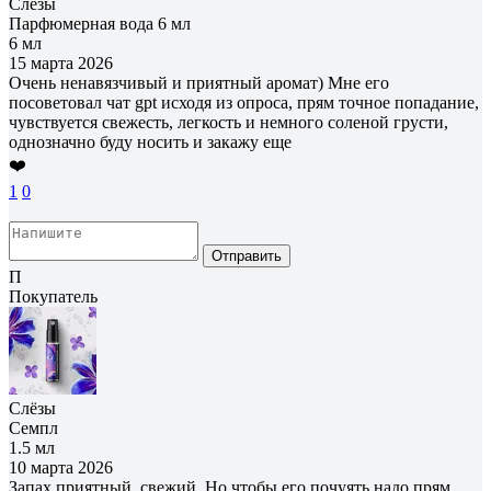
Слёзы
Парфюмерная вода 6 мл
6 мл
15 марта 2026
Очень ненавязчивый и приятный аромат) Мне его
посоветовал чат gpt исходя из опроса, прям точное попадание,
чувствуется свежесть, легкость и немного соленой грусти,
однозначно буду носить и закажу еще
❤️
1
0
Отправить
П
Покупатель
Слёзы
Семпл
1.5 мл
10 марта 2026
Запах приятный, свежий. Но чтобы его почуять надо прям