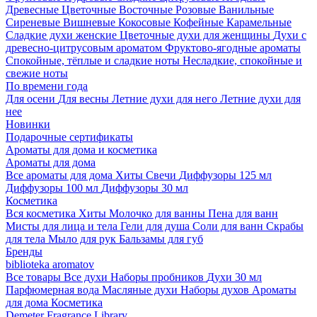
Древесные
Цветочные
Восточные
Розовые
Ванильные
Сиреневые
Вишневые
Кокосовые
Кофейные
Карамельные
Сладкие духи женские
Цветочные духи для женщины
Духи с
древесно-цитрусовым ароматом
Фруктово-ягодные ароматы
Спокойные, тёплые и сладкие ноты
Несладкие, спокойные и
свежие ноты
По времени года
Для осени
Для весны
Летние духи для него
Летние духи для
нее
Новинки
Подарочные сертификаты
Ароматы для дома и косметика
Ароматы для дома
Все ароматы для дома
Хиты
Свечи
Диффузоры 125 мл
Диффузоры 100 мл
Диффузоры 30 мл
Косметика
Вся косметика
Хиты
Молочко для ванны
Пена для ванн
Мисты для лица и тела
Гели для душа
Соли для ванн
Скрабы
для тела
Мыло для рук
Бальзамы для губ
Бренды
biblioteka aromatov
Все товары
Все духи
Наборы пробников
Духи 30 мл
Парфюмерная вода
Масляные духи
Наборы духов
Ароматы
для дома
Косметика
Demeter Fragrance Library