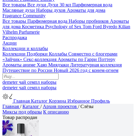
Все товары
Все духи
Духи 30 мл
Парфюмерная вода
Масляные духи
Наборы духов
Ароматы для дома
Fragrance Community
Все товары
Парфюмерная вода
Наборы пробников
Ароматы
для дома
Косметика
Psychology of Sex
Tom Ford
Byredo
Kilian
Vilhelm Parfumerie
Распродажа
Акции
Коллекции и коллабы
Коллекции
Подборки
Коллабы
Совместно с блогерами
«Зайчик»
Секс-коллекция
Ароматы по Гарри Поттеру
Ароматы аниме Хаяо Миядзаки
Литературная коллекция
Путешествие по России
Новый 2026 год с конем-огнем
demeter
чай
семпл
наборы
demeter
чай
семпл
наборы
Главная
Каталог
Корзина
Избранное
Профиль
Главная
/
Каталог
/
Архив проектов
/
Слёзы
Миксы под образы
К описанию
Товар распродан