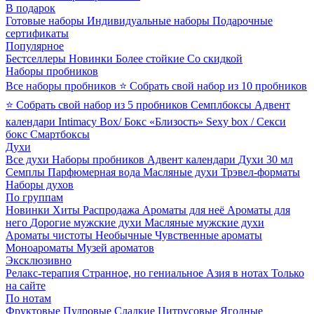
В подарок
Готовые наборы
Индивидуальные наборы
Подарочные
сертификаты
Популярное
Бестселлеры
Новинки
Более стойкие
Со скидкой
Наборы пробников
Все наборы пробников
⭐ Собрать свой набор из 10 пробников
⭐ Собрать свой набор из 5 пробников
Семплбоксы
Адвент
календари
Intimacy Box/ Бокс «Близость»
Sexy box / Секси
бокс
Смартбоксы
Духи
Все духи
Наборы пробников
Адвент календари
Духи 30 мл
Семплы
Парфюмерная вода
Масляные духи
Трэвел-форматы
Наборы духов
По группам
Новинки
Хиты
Распродажа
Ароматы для неё
Ароматы для
него
Дорогие мужские духи
Масляные мужские духи
Ароматы чистоты
Необычные
Чувственные ароматы
Моноароматы
Музей ароматов
Эксклюзивно
Релакс-терапия
Странное, но гениальное
Азия в нотах
Только
на сайте
По нотам
Фруктовые
Пудровые
Сладкие
Цитрусовые
Ягодные