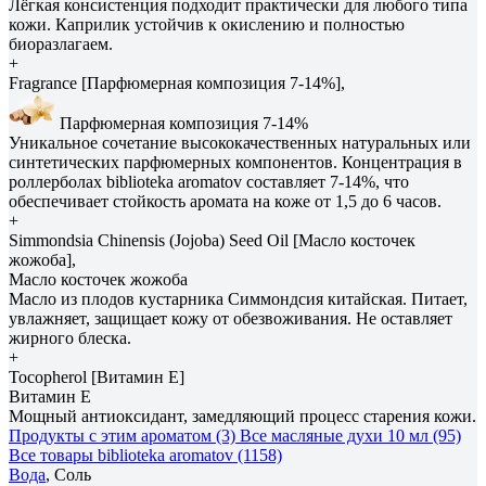
Лёгкая консистенция подходит практически для любого типа
кожи. Каприлик устойчив к окислению и полностью
биоразлагаем.
+
Fragrance [Парфюмерная композиция 7-14%],
Парфюмерная композиция 7-14%
Уникальное сочетание высококачественных натуральных или
синтетических парфюмерных компонентов. Концентрация в
роллерболах biblioteka aromatov составляет 7-14%, что
обеспечивает стойкость аромата на коже от 1,5 до 6 часов.
+
Simmondsia Сhinensis (Jojoba) Seed Oil [Масло косточек
жожоба],
Масло косточек жожоба
Масло из плодов кустарника Симмондсия китайская. Питает,
увлажняет, защищает кожу от обезвоживания. Не оставляет
жирного блеска.
+
Tocopherol [Витамин E]
Витамин E
Мощный антиоксидант, замедляющий процесс старения кожи.
Продукты с этим ароматом (3)
Все масляные духи 10 мл (95)
Все товары biblioteka aromatov (1158)
Вода
, Соль