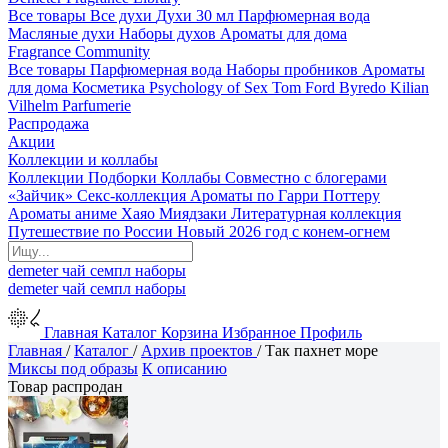
Все товары
Все духи
Духи 30 мл
Парфюмерная вода
Масляные духи
Наборы духов
Ароматы для дома
Fragrance Community
Все товары
Парфюмерная вода
Наборы пробников
Ароматы
для дома
Косметика
Psychology of Sex
Tom Ford
Byredo
Kilian
Vilhelm Parfumerie
Распродажа
Акции
Коллекции и коллабы
Коллекции
Подборки
Коллабы
Совместно с блогерами
«Зайчик»
Секс-коллекция
Ароматы по Гарри Поттеру
Ароматы аниме Хаяо Миядзаки
Литературная коллекция
Путешествие по России
Новый 2026 год с конем-огнем
demeter
чай
семпл
наборы
demeter
чай
семпл
наборы
Главная
Каталог
Корзина
Избранное
Профиль
Главная
/
Каталог
/
Архив проектов
/
Так пахнет море
Миксы под образы
К описанию
Товар распродан