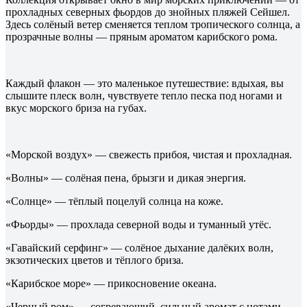
прохладных северных фьордов до знойных пляжей Сейшел.
Здесь солёный ветер сменяется теплом тропического солнца, а
прозрачные волны — пряным ароматом карибского рома.
Каждый флакон — это маленькое путешествие: вдыхая, вы
слышите плеск волн, чувствуете тепло песка под ногами и
вкус морского бриза на губах.
«Морской воздух» — свежесть прибоя, чистая и прохладная.
«Волны» — солёная пена, брызги и дикая энергия.
«Солнце» — тёплый поцелуй солнца на коже.
«Фьорды» — прохлада северной воды и туманный утёс.
«Гавайский серфинг» — солёное дыхание далёких волн,
экзотических цветов и тёплого бриза.
«Карибское море» — прикосновение океана.
«Черный ром» — согревающий, сильный аромат с нотами