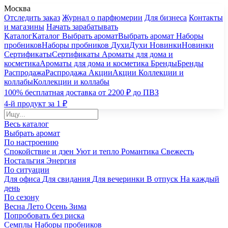
Москва
Отследить заказ
Журнал о парфюмерии
Для бизнеса
Контакты
и магазины
Начать зарабатывать
Каталог
Каталог
Выбрать аромат
Выбрать аромат
Наборы
пробников
Наборы пробников
Духи
Духи
Новинки
Новинки
Сертификаты
Сертификаты
Ароматы для дома и
косметика
Ароматы для дома и косметика
Бренды
Бренды
Распродажа
Распродажа
Акции
Акции
Коллекции и
коллабы
Коллекции и коллабы
100% бесплатная доставка от 2200 ₽ до ПВЗ
4-й продукт за 1 ₽
Весь каталог
Выбрать аромат
По настроению
Спокойствие и дзен
Уют и тепло
Романтика
Свежесть
Ностальгия
Энергия
По ситуации
Для офиса
Для свидания
Для вечеринки
В отпуск
На каждый
день
По сезону
Весна
Лето
Осень
Зима
Попробовать без риска
Семплы
Наборы пробников