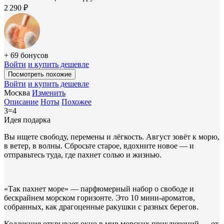
2 290 ₽
+ 69 бонусов
Войти
и купить дешевле
Посмотреть похожие
Войти
и купить дешевле
Москва
Изменить
Описание
Ноты
Похожее
3=4
Идея подарка
Вы ищете свободу, перемены и лёгкость. Август зовёт к морю,
в ветер, в волны. Сбросьте старое, вдохните новое — и
отправьтесь туда, где пахнет солью и жизнью.
«Так пахнет море» — парфюмерный набор о свободе и
бескрайнем морском горизонте. Это 10 мини-ароматов,
собранных, как драгоценные ракушки с разных берегов.
Коллекция открывает окно в мир морских приключений — от