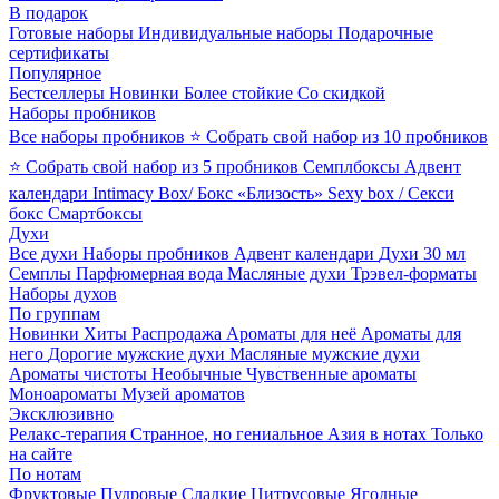
В подарок
Готовые наборы
Индивидуальные наборы
Подарочные
сертификаты
Популярное
Бестселлеры
Новинки
Более стойкие
Со скидкой
Наборы пробников
Все наборы пробников
⭐ Собрать свой набор из 10 пробников
⭐ Собрать свой набор из 5 пробников
Семплбоксы
Адвент
календари
Intimacy Box/ Бокс «Близость»
Sexy box / Секси
бокс
Смартбоксы
Духи
Все духи
Наборы пробников
Адвент календари
Духи 30 мл
Семплы
Парфюмерная вода
Масляные духи
Трэвел-форматы
Наборы духов
По группам
Новинки
Хиты
Распродажа
Ароматы для неё
Ароматы для
него
Дорогие мужские духи
Масляные мужские духи
Ароматы чистоты
Необычные
Чувственные ароматы
Моноароматы
Музей ароматов
Эксклюзивно
Релакс-терапия
Странное, но гениальное
Азия в нотах
Только
на сайте
По нотам
Фруктовые
Пудровые
Сладкие
Цитрусовые
Ягодные