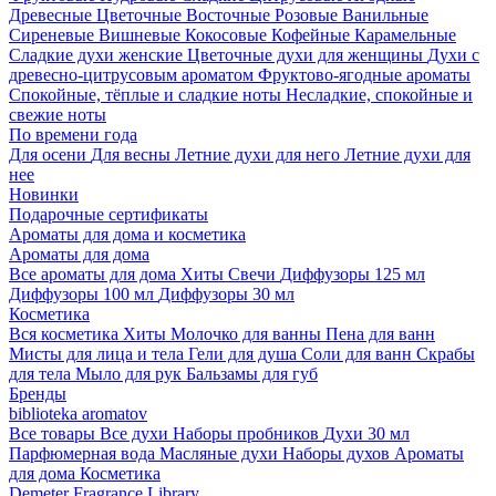
Древесные
Цветочные
Восточные
Розовые
Ванильные
Сиреневые
Вишневые
Кокосовые
Кофейные
Карамельные
Сладкие духи женские
Цветочные духи для женщины
Духи с
древесно-цитрусовым ароматом
Фруктово-ягодные ароматы
Спокойные, тёплые и сладкие ноты
Несладкие, спокойные и
свежие ноты
По времени года
Для осени
Для весны
Летние духи для него
Летние духи для
нее
Новинки
Подарочные сертификаты
Ароматы для дома и косметика
Ароматы для дома
Все ароматы для дома
Хиты
Свечи
Диффузоры 125 мл
Диффузоры 100 мл
Диффузоры 30 мл
Косметика
Вся косметика
Хиты
Молочко для ванны
Пена для ванн
Мисты для лица и тела
Гели для душа
Соли для ванн
Скрабы
для тела
Мыло для рук
Бальзамы для губ
Бренды
biblioteka aromatov
Все товары
Все духи
Наборы пробников
Духи 30 мл
Парфюмерная вода
Масляные духи
Наборы духов
Ароматы
для дома
Косметика
Demeter Fragrance Library