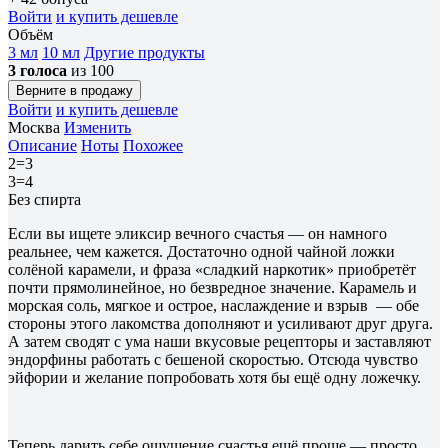
Войти
и купить дешевле
Объём
3 мл
10 мл
Другие продукты
3 голоса
из 100
Верните в продажу
Войти
и купить дешевле
Москва
Изменить
Описание
Ноты
Похожее
2=3
3=4
Без спирта
Если вы ищете эликсир вечного счастья — он намного
реальнее, чем кажется. Достаточно одной чайной ложки
солёной карамели, и фраза «сладкий наркотик» приобретёт
почти прямолинейное, но безвредное значение. Карамель и
морская соль, мягкое и острое, наслаждение и взрыв — обе
стороны этого лакомства дополняют и усиливают друг друга.
А затем сводят с ума наши вкусовые рецепторы и заставляют
эндорфины работать с бешеной скоростью. Отсюда чувство
эйфории и желание попробовать хотя бы ещё одну ложечку.
Теперь дарить себе ощущение счастья ещё проще — просто