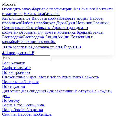
Москва
Отследить заказ
Журнал о парфюмерии
Для бизнеса
Контакты
и магазины
Начать зарабатывать
Каталог
Каталог
Выбрать аромат
Выбрать аромат
Наборы
пробников
Наборы пробников
Духи
Духи
Новинки
Новинки
Сертификаты
Сертификаты
Ароматы для дома и
косметика
Ароматы для дома и косметика
Бренды
Бренды
Распродажа
Распродажа
Акции
Акции
Коллекции и
коллабы
Коллекции и коллабы
100% бесплатная доставка от 2200 ₽ до ПВЗ
4-й продукт за 1 ₽
Весь каталог
Выбрать аромат
По настроению
Спокойствие и дзен
Уют и тепло
Романтика
Свежесть
Ностальгия
Энергия
По ситуации
Для офиса
Для свидания
Для вечеринки
В отпуск
На каждый
день
По сезону
Весна
Лето
Осень
Зима
Попробовать без риска
Семплы
Наборы пробников