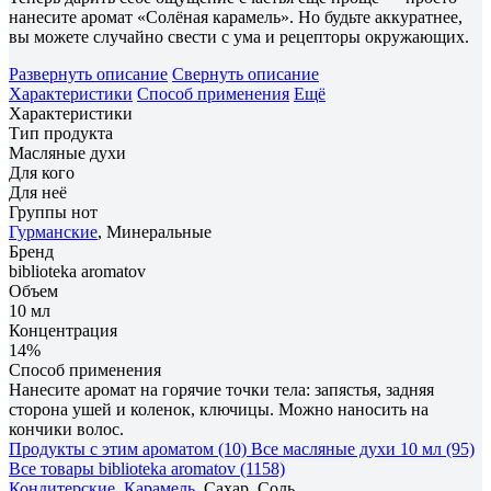
нанесите аромат «Солёная карамель». Но будьте аккуратнее,
вы можете случайно свести с ума и рецепторы окружающих.
Развернуть описание
Свернуть описание
Характеристики
Способ применения
Ещё
Характеристики
Тип продукта
Масляные духи
Для кого
Для неё
Группы нот
Гурманские
, Минеральные
Бренд
biblioteka aromatov
Объем
10 мл
Концентрация
14%
Способ применения
Нанесите аромат на горячие точки тела: запястья, задняя
сторона ушей и коленок, ключицы. Можно наносить на
кончики волос.
Продукты с этим ароматом (10)
Все масляные духи 10 мл (95)
Все товары biblioteka aromatov (1158)
Кондитерские
,
Карамель
, Сахар, Соль