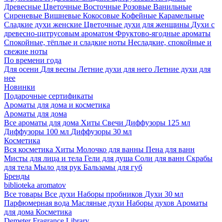
Древесные
Цветочные
Восточные
Розовые
Ванильные
Сиреневые
Вишневые
Кокосовые
Кофейные
Карамельные
Сладкие духи женские
Цветочные духи для женщины
Духи с
древесно-цитрусовым ароматом
Фруктово-ягодные ароматы
Спокойные, тёплые и сладкие ноты
Несладкие, спокойные и
свежие ноты
По времени года
Для осени
Для весны
Летние духи для него
Летние духи для
нее
Новинки
Подарочные сертификаты
Ароматы для дома и косметика
Ароматы для дома
Все ароматы для дома
Хиты
Свечи
Диффузоры 125 мл
Диффузоры 100 мл
Диффузоры 30 мл
Косметика
Вся косметика
Хиты
Молочко для ванны
Пена для ванн
Мисты для лица и тела
Гели для душа
Соли для ванн
Скрабы
для тела
Мыло для рук
Бальзамы для губ
Бренды
biblioteka aromatov
Все товары
Все духи
Наборы пробников
Духи 30 мл
Парфюмерная вода
Масляные духи
Наборы духов
Ароматы
для дома
Косметика
Demeter Fragrance Library