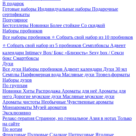
В подарок
Готовые наборы
Индивидуальные наборы
Подарочные
сертификаты
Популярное
Бестселлеры
Новинки
Более стойкие
Со скидкой
Наборы пробников
Все наборы пробников
⭐ Собрать свой набор из 10 пробников
⭐ Собрать свой набор из 5 пробников
Семплбоксы
Адвент
календари
Intimacy Box/ Бокс «Близость»
Sexy box / Секси
бокс
Смартбоксы
Духи
Все духи
Наборы пробников
Адвент календари
Духи 30 мл
Семплы
Парфюмерная вода
Масляные духи
Трэвел-форматы
Наборы духов
По группам
Новинки
Хиты
Распродажа
Ароматы для неё
Ароматы для
него
Дорогие мужские духи
Масляные мужские духи
Ароматы чистоты
Необычные
Чувственные ароматы
Моноароматы
Музей ароматов
Эксклюзивно
Релакс-терапия
Странное, но гениальное
Азия в нотах
Только
на сайте
По нотам
Фруктовые
Пудровые
Сладкие
Цитрусовые
Ягодные