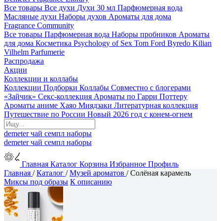
Все товары
Все духи
Духи 30 мл
Парфюмерная вода
Масляные духи
Наборы духов
Ароматы для дома
Fragrance Community
Все товары
Парфюмерная вода
Наборы пробников
Ароматы
для дома
Косметика
Psychology of Sex
Tom Ford
Byredo
Kilian
Vilhelm Parfumerie
Распродажа
Акции
Коллекции и коллабы
Коллекции
Подборки
Коллабы
Совместно с блогерами
«Зайчик»
Секс-коллекция
Ароматы по Гарри Поттеру
Ароматы аниме Хаяо Миядзаки
Литературная коллекция
Путешествие по России
Новый 2026 год с конем-огнем
demeter
чай
семпл
наборы
demeter
чай
семпл
наборы
Главная
Каталог
Корзина
Избранное
Профиль
Главная
/
Каталог
/
Музей ароматов
/
Солёная карамель
Миксы под образы
К описанию