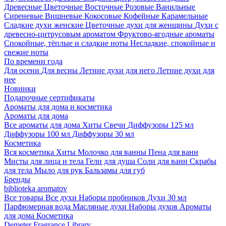
Древесные
Цветочные
Восточные
Розовые
Ванильные
Сиреневые
Вишневые
Кокосовые
Кофейные
Карамельные
Сладкие духи женские
Цветочные духи для женщины
Духи с
древесно-цитрусовым ароматом
Фруктово-ягодные ароматы
Спокойные, тёплые и сладкие ноты
Несладкие, спокойные и
свежие ноты
По времени года
Для осени
Для весны
Летние духи для него
Летние духи для
нее
Новинки
Подарочные сертификаты
Ароматы для дома и косметика
Ароматы для дома
Все ароматы для дома
Хиты
Свечи
Диффузоры 125 мл
Диффузоры 100 мл
Диффузоры 30 мл
Косметика
Вся косметика
Хиты
Молочко для ванны
Пена для ванн
Мисты для лица и тела
Гели для душа
Соли для ванн
Скрабы
для тела
Мыло для рук
Бальзамы для губ
Бренды
biblioteka aromatov
Все товары
Все духи
Наборы пробников
Духи 30 мл
Парфюмерная вода
Масляные духи
Наборы духов
Ароматы
для дома
Косметика
Demeter Fragrance Library