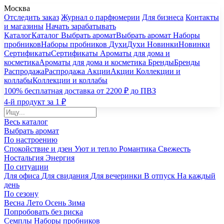
Москва
Отследить заказ
Журнал о парфюмерии
Для бизнеса
Контакты
и магазины
Начать зарабатывать
Каталог
Каталог
Выбрать аромат
Выбрать аромат
Наборы
пробников
Наборы пробников
Духи
Духи
Новинки
Новинки
Сертификаты
Сертификаты
Ароматы для дома и
косметика
Ароматы для дома и косметика
Бренды
Бренды
Распродажа
Распродажа
Акции
Акции
Коллекции и
коллабы
Коллекции и коллабы
100% бесплатная доставка от 2200 ₽ до ПВЗ
4-й продукт за 1 ₽
Весь каталог
Выбрать аромат
По настроению
Спокойствие и дзен
Уют и тепло
Романтика
Свежесть
Ностальгия
Энергия
По ситуации
Для офиса
Для свидания
Для вечеринки
В отпуск
На каждый
день
По сезону
Весна
Лето
Осень
Зима
Попробовать без риска
Семплы
Наборы пробников