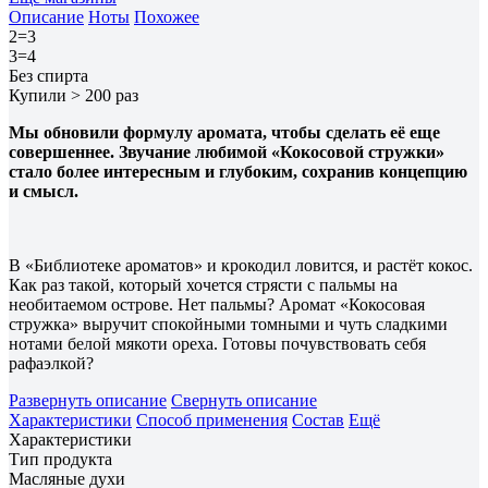
Описание
Ноты
Похожее
2=3
3=4
Без спирта
Купили > 200 раз
Мы обновили формулу аромата, чтобы сделать её еще
совершеннее. Звучание любимой «Кокосовой стружки»
стало более интересным и глубоким, сохранив концепцию
и смысл.
В «Библиотеке ароматов» и крокодил ловится, и растёт кокос.
Как раз такой, который хочется стрясти с пальмы на
необитаемом острове. Нет пальмы? Аромат «Кокосовая
стружка» выручит спокойными томными и чуть сладкими
нотами белой мякоти ореха. Готовы почувствовать себя
рафаэлкой?
Развернуть описание
Свернуть описание
Характеристики
Способ применения
Состав
Ещё
Характеристики
Тип продукта
Масляные духи