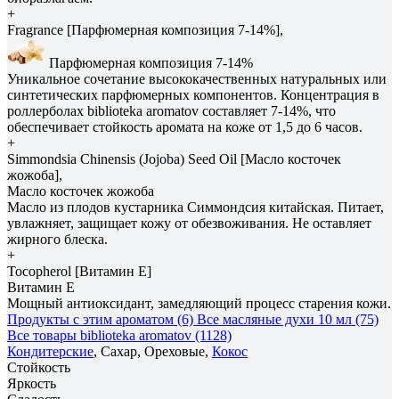
+
Fragrance [Парфюмерная композиция 7-14%],
Парфюмерная композиция 7-14%
Уникальное сочетание высококачественных натуральных или
синтетических парфюмерных компонентов. Концентрация в
роллерболах biblioteka aromatov составляет 7-14%, что
обеспечивает стойкость аромата на коже от 1,5 до 6 часов.
+
Simmondsia Сhinensis (Jojoba) Seed Oil [Масло косточек
жожоба],
Масло косточек жожоба
Масло из плодов кустарника Симмондсия китайская. Питает,
увлажняет, защищает кожу от обезвоживания. Не оставляет
жирного блеска.
+
Tocopherol [Витамин E]
Витамин E
Мощный антиоксидант, замедляющий процесс старения кожи.
Продукты с этим ароматом (6)
Все масляные духи 10 мл (75)
Все товары biblioteka aromatov (1128)
Кондитерские
, Сахар, Ореховые,
Кокос
Стойкость
Яркость