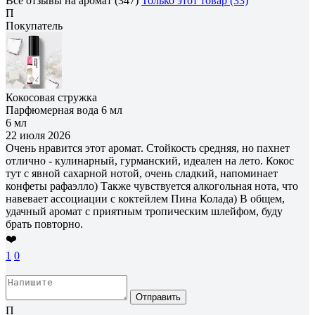
Все отзывы на аромат (347)
Только этот товар (33)
П
Покупатель
Кокосовая стружка
Парфюмерная вода 6 мл
6 мл
22 июля 2026
Очень нравится этот аромат. Стойкость средняя, но пахнет
отлично - кулинарный, гурманский, идеален на лето. Кокос
тут с явной сахарной нотой, очень сладкий, напоминает
конфеты рафаэлло) Также чувствуется алкогольная нота, что
навевает ассоциации с коктейлем Пина Колада) В общем,
удачный аромат с приятным тропическим шлейфом, буду
брать повторно.
❤️
1
0
Отправить
П