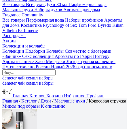
Все товары
Все духи
Духи 30 мл
Парфюмерная вода
Масляные духи
Наборы духов
Ароматы для дома
Fragrance Community
Все товары
Парфюмерная вода
Наборы пробников
Ароматы
для дома
Косметика
Psychology of Sex
Tom Ford
Byredo
Kilian
Vilhelm Parfumerie
Распродажа
Акции
Коллекции и коллабы
Коллекции
Подборки
Коллабы
Совместно с блогерами
«Зайчик»
Секс-коллекция
Ароматы по Гарри Поттеру
Ароматы аниме Хаяо Миядзаки
Литературная коллекция
Путешествие по России
Новый 2026 год с конем-огнем
demeter
чай
семпл
наборы
demeter
чай
семпл
наборы
Главная
Каталог
Корзина
Избранное
Профиль
Главная
/
Каталог
/
Духи
/
Масляные духи
/
Кокосовая стружка
Миксы под образы
К описанию