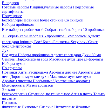
В подарок
Готовые наборы
Индивидуальные наборы
Подарочные
сертификаты
Популярное
Бестселлеры
Новинки
Более стойкие
Со скидкой
Наборы пробников
Все наборы пробников
⭐ Собрать свой набор из 10 пробников
⭐ Собрать свой набор из 5 пробников
Семплбоксы
Адвент
календари
Intimacy Box/ Бокс «Близость»
Sexy box / Секси
бокс
Смартбоксы
Духи
Все духи
Наборы пробников
Адвент календари
Духи 30 мл
Семплы
Парфюмерная вода
Масляные духи
Трэвел-форматы
Наборы духов
По группам
Новинки
Хиты
Распродажа
Ароматы для неё
Ароматы для
него
Дорогие мужские духи
Масляные мужские духи
Ароматы чистоты
Необычные
Чувственные ароматы
Моноароматы
Музей ароматов
Эксклюзивно
Релакс-терапия
Странное, но гениальное
Азия в нотах
Только
на сайте
По нотам
Фруктовые
Пудровые
Сладкие
Цитрусовые
Ягодные