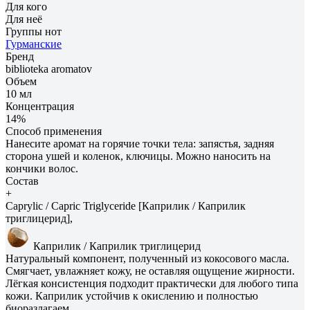
Для кого
Для неё
Группы нот
Гурманские
Бренд
biblioteka aromatov
Объем
10 мл
Концентрация
14%
Способ применения
Нанесите аромат на горячие точки тела: запястья, задняя
сторона ушей и коленок, ключицы. Можно наносить на
кончики волос.
Состав
+
Caprylic / Capric Triglyceride [Каприлик / Каприлик
триглицерид],
Каприлик / Каприлик триглицерид
Натуральный компонент, полученный из кокосового масла.
Смягчает, увлажняет кожу, не оставляя ощущение жирности.
Лёгкая консистенция подходит практически для любого типа
кожи. Каприлик устойчив к окислению и полностью
биоразлагаем.