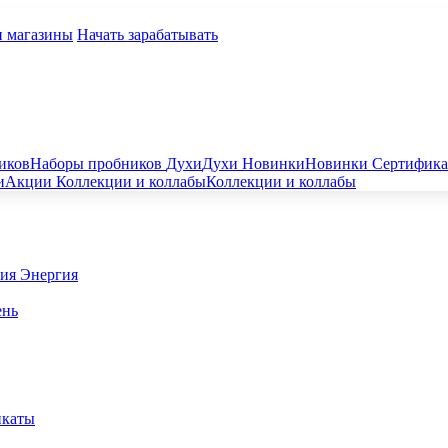
и магазины
Начать зарабатывать
иков
Наборы пробников
Духи
Духи
Новинки
Новинки
Сертифик
и
Акции
Коллекции и коллабы
Коллекции и коллабы
гия
Энергия
ень
икаты