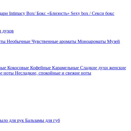
дари
Intimacy Box/ Бокс «Близость»
Sexy box / Секси бокс
 духов
оты
Необычные
Чувственные ароматы
Моноароматы
Музей
вые
Кокосовые
Кофейные
Карамельные
Сладкие духи женские
ие ноты
Несладкие, спокойные и свежие ноты
ыло для рук
Бальзамы для губ