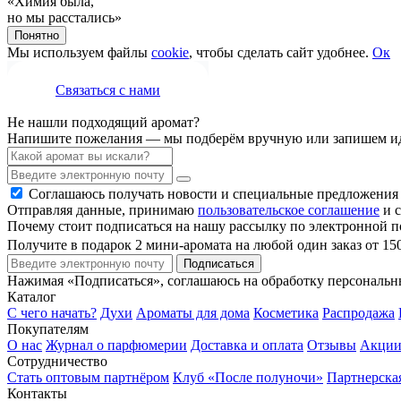
«Химия была,
но мы расстались»
Понятно
Мы используем файлы
cookie
, чтобы сделать сайт удобнее.
Ок
Связаться с нами
Не нашли подходящий аромат?
Напишите пожелания — мы подберём вручную или запишем ид
Соглашаюсь получать новости и специальные предложения
Отправляя данные, принимаю
пользовательское соглашение
и с
Почему стоит подписаться на нашу рассылку по электронной п
Получите в подарок 2 мини-аромата на любой один заказ от 15
Подписаться
Нажимая «Подписаться», соглашаюсь на обработку персональ
Каталог
С чего начать?
Духи
Ароматы для дома
Косметика
Распродажа
Покупателям
О нас
Журнал о парфюмерии
Доставка и оплата
Отзывы
Акци
Сотрудничество
Стать оптовым партнёром
Клуб «После полуночи»
Партнерска
Контакты