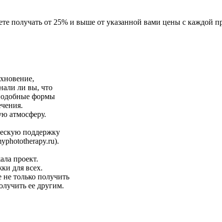
е получать от 25% и выше от указанной вами цены с каждой пр
охновение,
нали ли вы, что
 подобные формы
ечения.
ую атмосферу.
ческую поддержку
hototherapy.ru).
ала проект.
ки для всех.
е не только получить
олучить ее другим.