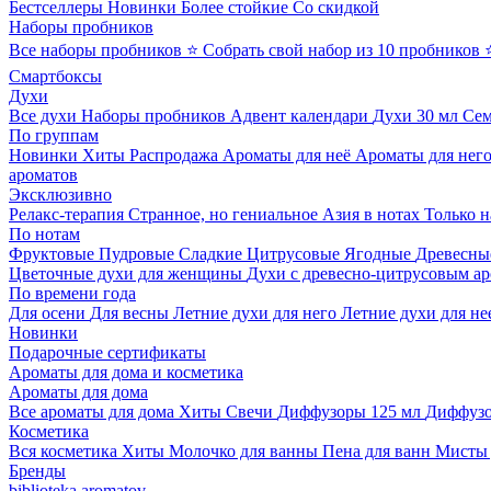
Бестселлеры
Новинки
Более стойкие
Со скидкой
Наборы пробников
Все наборы пробников
⭐ Собрать свой набор из 10 пробников
Смартбоксы
Духи
Все духи
Наборы пробников
Адвент календари
Духи 30 мл
Се
По группам
Новинки
Хиты
Распродажа
Ароматы для неё
Ароматы для нег
ароматов
Эксклюзивно
Релакс-терапия
Странное, но гениальное
Азия в нотах
Только н
По нотам
Фруктовые
Пудровые
Сладкие
Цитрусовые
Ягодные
Древесны
Цветочные духи для женщины
Духи с древесно-цитрусовым а
По времени года
Для осени
Для весны
Летние духи для него
Летние духи для не
Новинки
Подарочные сертификаты
Ароматы для дома и косметика
Ароматы для дома
Все ароматы для дома
Хиты
Свечи
Диффузоры 125 мл
Диффузо
Косметика
Вся косметика
Хиты
Молочко для ванны
Пена для ванн
Мисты 
Бренды
biblioteka aromatov