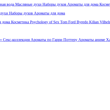
ная вода
Масляные духи
Наборы духов
Ароматы для дома
Косме
 духи
Наборы духов
Ароматы для дома
я дома
Косметика
Psychology of Sex
Tom Ford
Byredo
Kilian
Vilhel
»
Секс-коллекция
Ароматы по Гарри Поттеру
Ароматы аниме Х