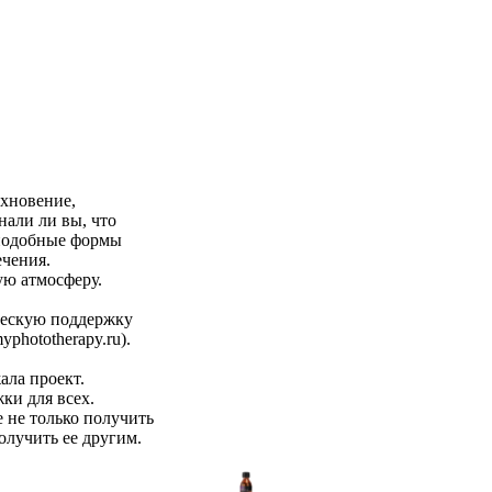
охновение,
нали ли вы, что
 подобные формы
ечения.
ую атмосферу.
ческую поддержку
hototherapy.ru).
ала проект.
ки для всех.
е не только получить
олучить ее другим.