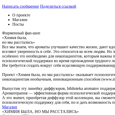
Написать сообщение
Поделиться ссылкой
О проекте
Магазин
Посты
Фирменный фан-шоп
«Химия была,
но мы расстались»
Все мы знаем, что ароматы улучшают качество жизни, дают вд
вселяют уверенность в себе. Это относится ко всем людям. Но з
особенно это необходимо для онкопациентов, которым важны
психологической поддержки во время прохождения трудного л
Им требуется создать вокруг себя исцеляющую поддерживающ
Проект «Химия была, но мы расстались» оказывает психологи
онкопациентам необычным, инновационным способом (www.myp
Выпустив эту линейку диффузоров, biblioteka aromatov поддерж
Ароматерапия — эффективная форма психологической поддерж
А это значит, приобретая диффузор этой коллекции, вы сможет
психологическую поддержку для себя, но и дать возможность п
Магазин
«ХИМИЯ БЫЛА, НО МЫ РАССТАЛИСЬ»