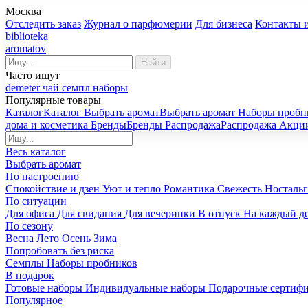
Москва
Отследить заказ
Журнал о парфюмерии
Для бизнеса
Контакты 
biblioteka
aromatov
Найти
Часто ищут
demeter
чай
семпл
наборы
Популярные товары
Каталог
Каталог
Выбрать аромат
Выбрать аромат
Наборы пробн
дома и косметика
Бренды
Бренды
Распродажа
Распродажа
Акци
Весь каталог
Выбрать аромат
По настроению
Спокойствие и дзен
Уют и тепло
Романтика
Свежесть
Носталь
По ситуации
Для офиса
Для свидания
Для вечеринки
В отпуск
На каждый д
По сезону
Весна
Лето
Осень
Зима
Попробовать без риска
Семплы
Наборы пробников
В подарок
Готовые наборы
Индивидуальные наборы
Подарочные сертиф
Популярное