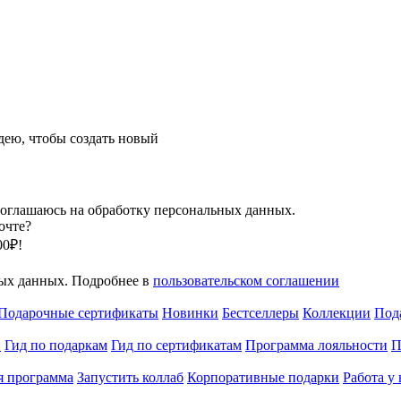
ею, чтобы создать новый
оглашаюсь на обработку персональных данных.
очте?
00₽!
ных данных. Подробнее в
пользовательском соглашении
Подарочные сертификаты
Новинки
Бестселлеры
Коллекции
Под
и
Гид по подаркам
Гид по сертификатам
Программа лояльности
П
я программа
Запустить коллаб
Корпоративные подарки
Работа у 