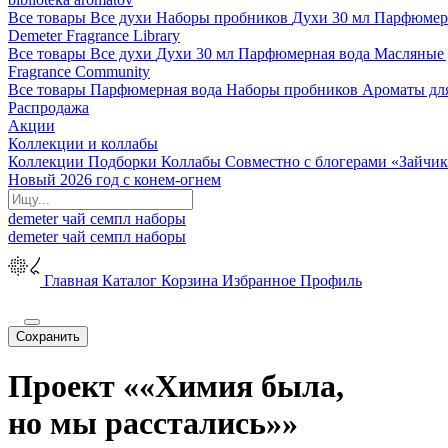
Все товары
Все духи
Наборы пробников
Духи 30 мл
Парфюмер
Demeter Fragrance Library
Все товары
Все духи
Духи 30 мл
Парфюмерная вода
Масляные
Fragrance Community
Все товары
Парфюмерная вода
Наборы пробников
Ароматы дл
Распродажа
Акции
Коллекции и коллабы
Коллекции
Подборки
Коллабы
Совместно с блогерами
«Зайчик
Новый 2026 год с конем-огнем
demeter
чай
семпл
наборы
demeter
чай
семпл
наборы
Главная
Каталог
Корзина
Избранное
Профиль
Сохранить
Проект ««Химия была,
но мы расстались»»