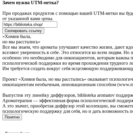
Зачем нужна UTM-метка?
При продажах продуктов с помощью вашей UTM-метки вы будет
от указанной вами цены.
Скопировать ссылку
«Химия была,
но мы расстались»
Все мы знаем, что ароматы улучшают качество жизни, дают вд
вселяют уверенность в себе. Это относится ко всем людям. Но з
особенно это необходимо для онкопациентов, которым важны
психологической поддержки во время прохождения трудного л
Им требуется создать вокруг себя исцеляющую поддерживающ
Проект «Химия была, но мы расстались» оказывает психологи
онкопациентам необычным, инновационным способом (www.myp
Выпустив эту линейку диффузоров, biblioteka aromatov поддерж
Ароматерапия — эффективная форма психологической поддерж
А это значит, приобретая диффузор этой коллекции, вы сможет
психологическую поддержку для себя, но и дать возможность п
Понятно