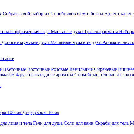
⭐ Собрать свой набор из 5 пробников
Семплбоксы
Адвент кален
мплы
Парфюмерная вода
Масляные духи
Трэвел-форматы
Наборы
о
Дорогие мужские духи
Масляные мужские духи
Ароматы чист
а сайте
е
Цветочные
Восточные
Розовые
Ванильные
Сиреневые
Вишне
роматом
Фруктово-ягодные ароматы
Спокойные, тёплые и сладк
е
ры 100 мл
Диффузоры 30 мл
для лица и тела
Гели для душа
Соли для ванн
Скрабы для тела
М