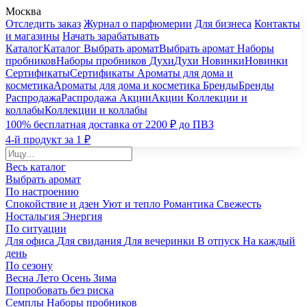
Москва
Отследить заказ
Журнал о парфюмерии
Для бизнеса
Контакты
и магазины
Начать зарабатывать
Каталог
Каталог
Выбрать аромат
Выбрать аромат
Наборы
пробников
Наборы пробников
Духи
Духи
Новинки
Новинки
Сертификаты
Сертификаты
Ароматы для дома и
косметика
Ароматы для дома и косметика
Бренды
Бренды
Распродажа
Распродажа
Акции
Акции
Коллекции и
коллабы
Коллекции и коллабы
100% бесплатная доставка от 2200 ₽ до ПВЗ
4-й продукт за 1 ₽
Весь каталог
Выбрать аромат
По настроению
Спокойствие и дзен
Уют и тепло
Романтика
Свежесть
Ностальгия
Энергия
По ситуации
Для офиса
Для свидания
Для вечеринки
В отпуск
На каждый
день
По сезону
Весна
Лето
Осень
Зима
Попробовать без риска
Семплы
Наборы пробников