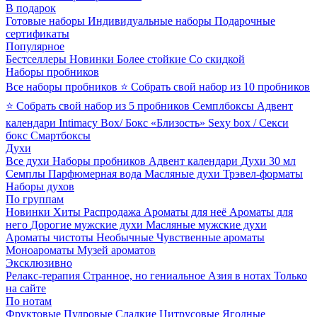
В подарок
Готовые наборы
Индивидуальные наборы
Подарочные
сертификаты
Популярное
Бестселлеры
Новинки
Более стойкие
Со скидкой
Наборы пробников
Все наборы пробников
⭐ Собрать свой набор из 10 пробников
⭐ Собрать свой набор из 5 пробников
Семплбоксы
Адвент
календари
Intimacy Box/ Бокс «Близость»
Sexy box / Секси
бокс
Смартбоксы
Духи
Все духи
Наборы пробников
Адвент календари
Духи 30 мл
Семплы
Парфюмерная вода
Масляные духи
Трэвел-форматы
Наборы духов
По группам
Новинки
Хиты
Распродажа
Ароматы для неё
Ароматы для
него
Дорогие мужские духи
Масляные мужские духи
Ароматы чистоты
Необычные
Чувственные ароматы
Моноароматы
Музей ароматов
Эксклюзивно
Релакс-терапия
Странное, но гениальное
Азия в нотах
Только
на сайте
По нотам
Фруктовые
Пудровые
Сладкие
Цитрусовые
Ягодные