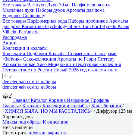
Все товары
Все духи
Духи 30 мл
Парфюмерная вода
Масляные духи
Наборы духов
Ароматы для дома
Fragrance Community
Все товары
Парфюмерная вода
Наборы пробников
Ароматы
для дома
Косметика
Psychology of Sex
Tom Ford
Byredo
Kilian
Vilhelm Parfumerie
Распродажа
Акции
Коллекции и коллабы
Коллекции
Подборки
Коллабы
Совместно с блогерами
«Зайчик»
Секс-коллекция
Ароматы по Гарри Поттеру
Ароматы аниме Хаяо Миядзаки
Литературная коллекция
Путешествие по России
Новый 2026 год с конем-огнем
demeter
чай
семпл
наборы
demeter
чай
семпл
наборы
Главная
Каталог
Корзина
Избранное
Профиль
Главная
/
Каталог
/
Коллекции и коллабы
/
Коллаборации
/
«ХИМИЯ БЫЛА, НО МЫ РАССТАЛИСЬ»
/
Диффузор 125 мл
Хороший день
Миксы под образы
К описанию
Нет в наличии
Посмотрите
похожие варианты