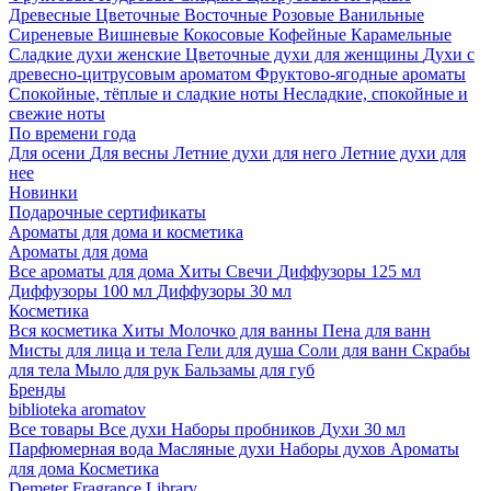
Древесные
Цветочные
Восточные
Розовые
Ванильные
Сиреневые
Вишневые
Кокосовые
Кофейные
Карамельные
Сладкие духи женские
Цветочные духи для женщины
Духи с
древесно-цитрусовым ароматом
Фруктово-ягодные ароматы
Спокойные, тёплые и сладкие ноты
Несладкие, спокойные и
свежие ноты
По времени года
Для осени
Для весны
Летние духи для него
Летние духи для
нее
Новинки
Подарочные сертификаты
Ароматы для дома и косметика
Ароматы для дома
Все ароматы для дома
Хиты
Свечи
Диффузоры 125 мл
Диффузоры 100 мл
Диффузоры 30 мл
Косметика
Вся косметика
Хиты
Молочко для ванны
Пена для ванн
Мисты для лица и тела
Гели для душа
Соли для ванн
Скрабы
для тела
Мыло для рук
Бальзамы для губ
Бренды
biblioteka aromatov
Все товары
Все духи
Наборы пробников
Духи 30 мл
Парфюмерная вода
Масляные духи
Наборы духов
Ароматы
для дома
Косметика
Demeter Fragrance Library